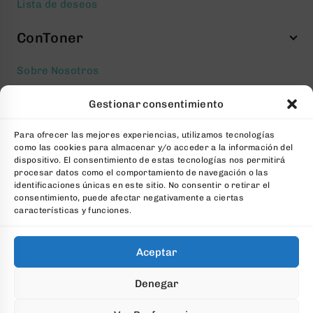
Lista de deseos
ConToner
Sobre Nosotros
Aviso legal
Gestionar consentimiento
Política de privacidad
Para ofrecer las mejores experiencias, utilizamos tecnologías
Política de cookies
como las cookies para almacenar y/o acceder a la información del
Condiciones generales Contratación
dispositivo. El consentimiento de estas tecnologías nos permitirá
procesar datos como el comportamiento de navegación o las
Contacto
identificaciones únicas en este sitio. No consentir o retirar el
consentimiento, puede afectar negativamente a ciertas
FAQs
características y funciones.
Aceptar
© 2026 All Rights Reserved. Desarrollado por
aColor
Denegar
Software