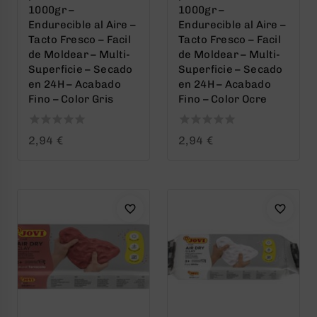
1000gr –
1000gr –
Endurecible al Aire –
Endurecible al Aire –
Tacto Fresco – Facil
Tacto Fresco – Facil
de Moldear – Multi-
de Moldear – Multi-
Superficie – Secado
Superficie – Secado
en 24H – Acabado
en 24H – Acabado
Fino – Color Gris
Fino – Color Ocre
0
0
2,94
€
2,94
€
out
out
of
of
5
5