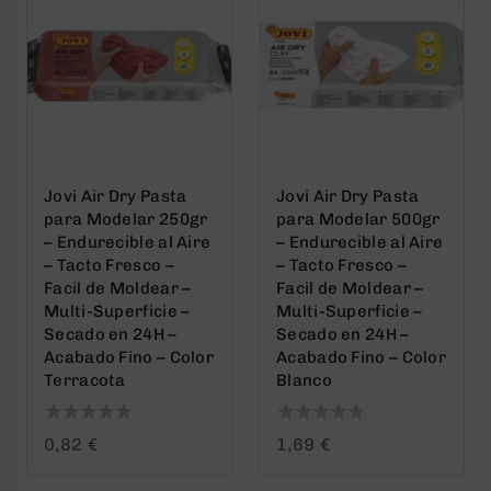
Jovi Air Dry Pasta
Jovi Air Dry Pasta
para Modelar 250gr
para Modelar 500gr
– Endurecible al Aire
– Endurecible al Aire
– Tacto Fresco –
– Tacto Fresco –
Facil de Moldear –
Facil de Moldear –
Multi-Superficie –
Multi-Superficie –
Secado en 24H –
Secado en 24H –
Acabado Fino – Color
Acabado Fino – Color
Terracota
Blanco
0
0
0,82
€
1,69
€
out
out
of
of