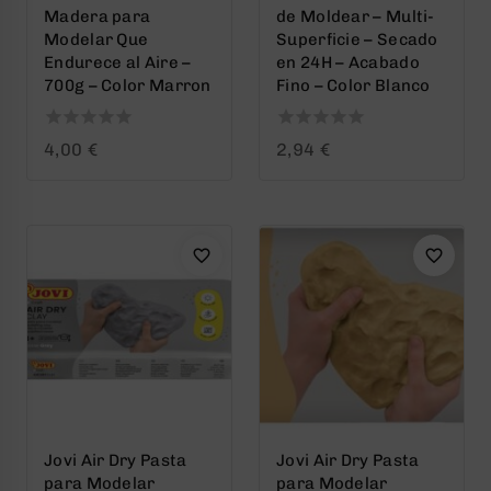
Madera para
de Moldear – Multi-
Modelar Que
Superficie – Secado
Endurece al Aire –
en 24H – Acabado
700g – Color Marron
Fino – Color Blanco
0
0
4,00
€
2,94
€
out
out
of
of
5
5
Jovi Air Dry Pasta
Jovi Air Dry Pasta
para Modelar
para Modelar