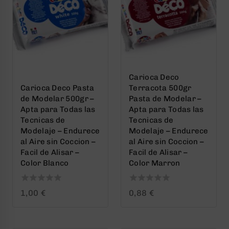
Carioca Deco
Carioca Deco Pasta
Terracota 500gr
de Modelar 500gr –
Pasta de Modelar –
Apta para Todas las
Apta para Todas las
Tecnicas de
Tecnicas de
Modelaje – Endurece
Modelaje – Endurece
al Aire sin Coccion –
al Aire sin Coccion –
Facil de Alisar –
Facil de Alisar –
Color Blanco
Color Marron
0
0
1,00
€
0,88
€
out
out
of
of
5
5