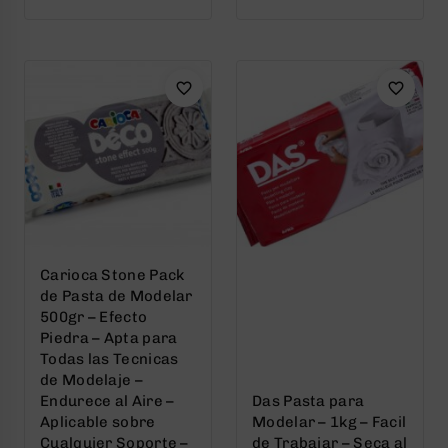
out
out
of
of
5
5
Carioca Stone Pack
de Pasta de Modelar
500gr – Efecto
Piedra – Apta para
Todas las Tecnicas
de Modelaje –
Endurece al Aire –
Das Pasta para
Aplicable sobre
Modelar – 1kg – Facil
Cualquier Soporte –
de Trabajar – Seca al