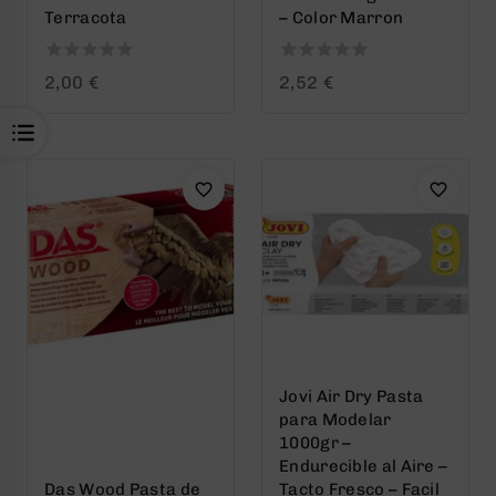
Terracota
– Color Marron
0
0
2,00
€
2,52
€
out
out
of
of
5
5
Jovi Air Dry Pasta
para Modelar
1000gr –
Endurecible al Aire –
Das Wood Pasta de
Tacto Fresco – Facil