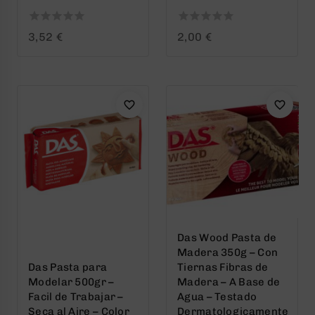
0
0
3,52
€
2,00
€
out
out
of
of
5
5
Das Wood Pasta de
Madera 350g – Con
Das Pasta para
Tiernas Fibras de
Modelar 500gr –
Madera – A Base de
Facil de Trabajar –
Agua – Testado
Seca al Aire – Color
Dermatologicamente