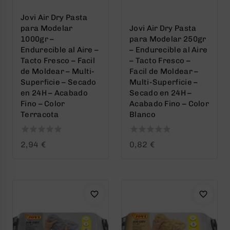
Jovi Air Dry Pasta
para Modelar
Jovi Air Dry Pasta
1000gr –
para Modelar 250gr
Endurecible al Aire –
– Endurecible al Aire
Tacto Fresco – Facil
– Tacto Fresco –
de Moldear – Multi-
Facil de Moldear –
Superficie – Secado
Multi-Superficie –
en 24H – Acabado
Secado en 24H –
Fino – Color
Acabado Fino – Color
Terracota
Blanco
0
0
2,94
€
0,82
€
out
out
of
of
5
5