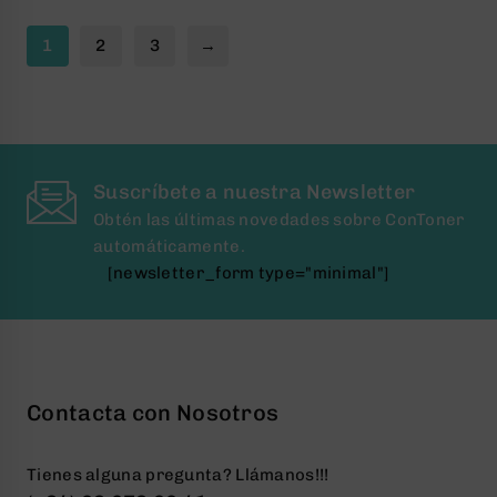
5
5
1
2
3
→
Suscríbete a nuestra Newsletter
Obtén las últimas novedades sobre ConToner
automáticamente.
[newsletter_form type="minimal"]
Contacta con Nosotros
Tienes alguna pregunta? Llámanos!!!