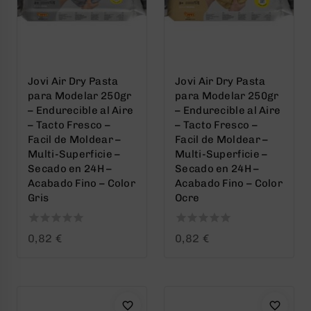
Jovi Air Dry Pasta
Jovi Air Dry Pasta
para Modelar 250gr
para Modelar 250gr
– Endurecible al Aire
– Endurecible al Aire
– Tacto Fresco –
– Tacto Fresco –
Facil de Moldear –
Facil de Moldear –
Multi-Superficie –
Multi-Superficie –
Secado en 24H –
Secado en 24H –
Acabado Fino – Color
Acabado Fino – Color
Gris
Ocre
0
0
0,82
€
0,82
€
out
out
of
of
5
5