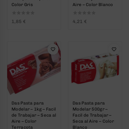
Color Gris
Aire – Color Blanco
0
0
1,85
€
4,21
€
out
out
of
of
5
5
Das Pasta para
Das Pasta para
Modelar – 1kg – Facil
Modelar 500gr –
de Trabajar – Seca al
Facil de Trabajar –
Aire – Color
Seca al Aire – Color
Terracota
Blanco