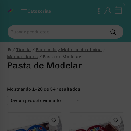
Saltar
0
al
Categorias
Contenido
Buscar
por:
/
Tienda
/
Papelería y Material de oficina
/
Manualidades
/
Pasta de Modelar
Pasta de Modelar
Mostrando 1–20 de 54 resultados