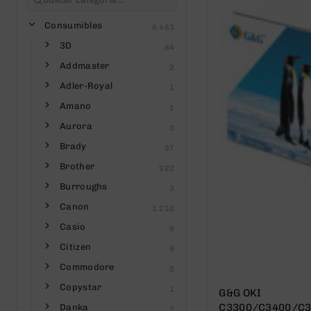
Consumibles
8.483
3D
84
Addmaster
2
Adler-Royal
1
Amano
1
Aurora
3
Brady
37
Brother
922
Burroughs
3
Canon
1.210
Casio
8
Citizen
9
Commodore
2
Copystar
1
G&G OKI
C3300/C3400/C
Danka
2