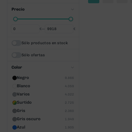
Precio
€
—
€
Desde
Hasta
Sólo productos en stock
Sólo ofertas
Color
Negro
9.866
Blanco
4.059
Varios
4.022
Surtido
2.725
Gris
2.360
Gris oscuro
1.949
Azul
1.905