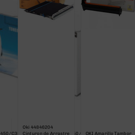
Oki 44846204
3450/C3520/C3530/C3600/MC350/MC360
Cinturon de Arrastre
OKI Amarillo Tambor