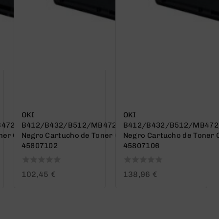
OKI
OKI
B472/MB492/MB562
B412/B432/B512/MB472/MB492/MB562
B412/B432/B512/MB47
ner Generico –
Negro Cartucho de Toner Original –
Negro Cartucho de Toner O
45807102
45807106
0
0
102,45
€
138,96
€
out
out
of
of
5
5