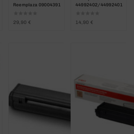
Reemplaza 09004391
44992402/44992401
0
0
29,90
€
14,90
€
out
out
of
of
5
5