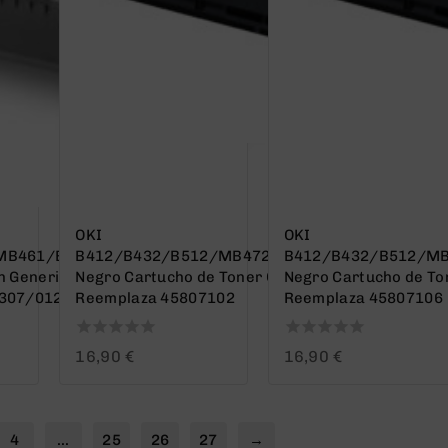
OKI
OKI
MB461/B401/MB441/B412/B512
B412/B432/B512/MB472/MB492/MB562
B412/B432/B512/M
 Generico – Reemplaza
Negro Cartucho de Toner Generico –
Negro Cartucho de To
307/01283601 (Drum)
Reemplaza 45807102
Reemplaza 45807106
0
0
16,90
€
16,90
€
out
out
of
of
5
5
4
…
25
26
27
→