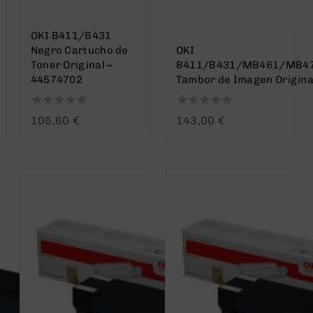
OKI B411/B431
Negro Cartucho de
OKI
Toner Original –
B411/B431/MB461/MB4
44574702
Tambor de Imagen Origina
0
0
105,60
€
143,00
€
out
out
of
of
5
5