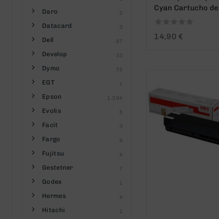
Cyan Cartucho de
Daro
2
Datacard
3
0
14,90
€
Dell
97
out
of
Develop
33
5
Dymo
75
EGT
1
Epson
1.394
Evolis
5
Facit
3
Fargo
9
Fujitsu
4
Gestetner
7
Godex
1
Hermes
4
Hitachi
1