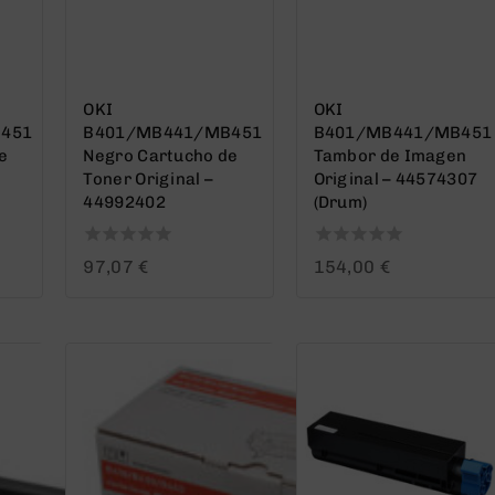
OKI
OKI
451
B401/MB441/MB451
B401/MB441/MB451
e
Negro Cartucho de
Tambor de Imagen
Toner Original –
Original – 44574307
44992402
(Drum)
0
0
97,07
€
154,00
€
out
out
of
of
5
5