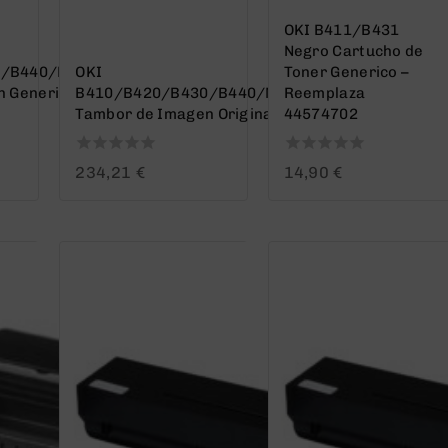
OKI B411/B431
Negro Cartucho de
0/B440/MB460/MB470/MB480
OKI
Toner Generico –
 Generico – Reemplaza
B410/B420/B430/B440/MB460/MB470/MB480
Reemplaza
Tambor de Imagen Original – 43979002 (Drum)
44574702
0
0
234,21
€
14,90
€
out
out
of
of
5
5