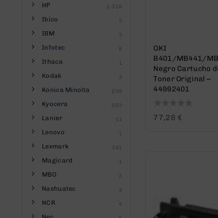
HP
1.316
Ibico
3
IBM
3
Infotec
OKI
8
B401/MB441/MB
Ithaca
1
Negro Cartucho d
Kodak
3
Toner Original –
44992401
Konica Minolta
205
Kyocera
603
0
77,26
€
Lanier
11
out
Lenovo
of
1
5
Lexmark
391
Magicard
1
MBO
3
Nashuatec
3
NCR
4
Nec