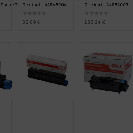
 Toner Generico
Original – 44846204
Original – 44064009
0
0
63,69
€
185,24
€
out
out
of
of
5
5