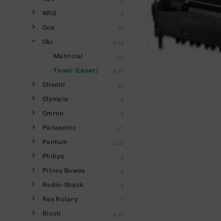
5
NRG
8
Oce
10
Oki
542
Matricial
15
Toner (Laser)
527
Olivetti
47
Olympia
6
Omron
3
Panasonic
17
Pantum
112
Philips
5
Pitney Bowes
4
Radio-Shack
2
Rex Rotary
7
Ricoh
422