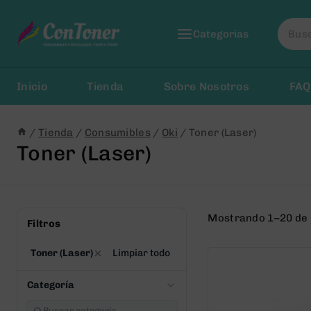
Saltar
Busca
al
Categorias
por:
Contenido
Inicio
Tienda
Sobre Nosotros
FAQ
/
Tienda
/
Consumibles
/
Oki
/
Toner (Laser)
Toner (Laser)
Mostrando 1–20 de 
Filtros
Toner (Laser)
Limpiar todo
Categoría