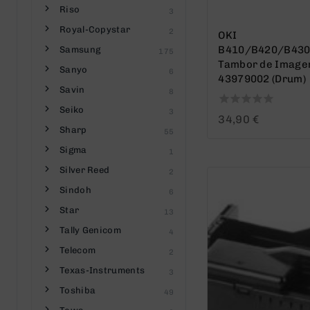
Riso
3
Royal-Copystar
2
OKI
B410/B420/B43
Samsung
175
Tambor de Imagen
Sanyo
6
43979002 (Drum)
Savin
8
Seiko
3
0
34,90
€
out
Sharp
55
of
Sigma
1
5
Silver Reed
2
Sindoh
6
Star
13
Tally Genicom
4
Telecom
2
Texas-Instruments
3
Toshiba
49