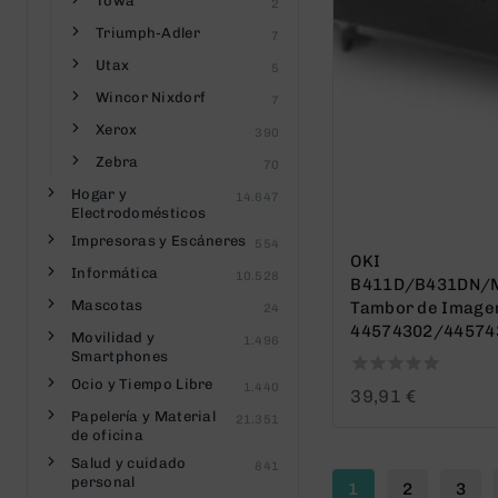
Towa
2
Triumph-Adler
7
Utax
5
Wincor Nixdorf
7
Xerox
390
Zebra
70
Hogar y
14.647
Electrodomésticos
Impresoras y Escáneres
554
OKI
Informática
10.528
B411D/B431DN/
Mascotas
Tambor de Imagen
24
44574302/44574
Movilidad y
1.496
Smartphones
Ocio y Tiempo Libre
1.440
0
39,91
€
out
Papelería y Material
21.351
of
de oficina
5
Salud y cuidado
841
personal
1
2
3