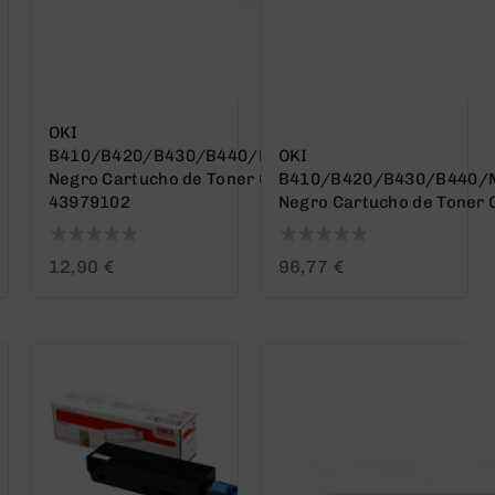
OKI
B410/B420/B430/B440/MB460/MB470/MB480
OKI
Negro Cartucho de Toner Generico – Reemplaza
B410/B420/B430/B440
43979102
Negro Cartucho de Toner 
0
0
12,90
€
96,77
€
out
out
of
of
5
5