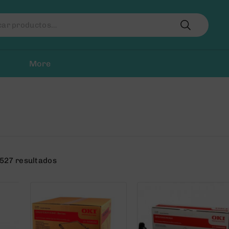
r
More
527 resultados