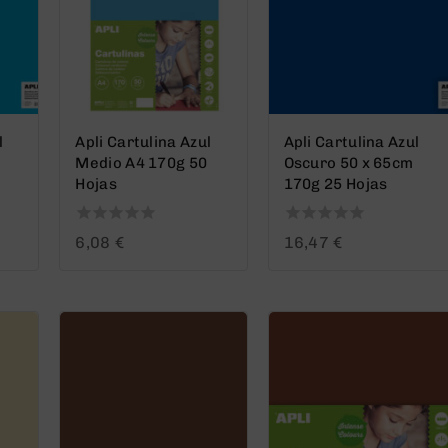
l
Apli Cartulina Azul
Apli Cartulina Azul
Medio A4 170g 50
Oscuro 50 x 65cm
Hojas
170g 25 Hojas
0
0
6,08
€
16,47
€
out
out
of
of
5
5