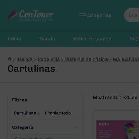
Saltar
Busca
al
Categorias
por:
Contenido
Inicio
Tienda
Sobre Nosotros
FAQ
/
Tienda
/
Papelería y Material de oficina
/
Manualida
Cartulinas
Mostrando 1–20 de 
Filtros
Cartulinas
Limpiar todo
Categoría