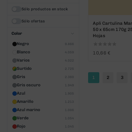
Sólo productos en stock
Sólo ofertas
Apli Cartulina Mar
50 x 65cm 170g 2
Color
Hojas
Negro
9.866
0
Blanco
10,66
€
4.059
out
Varios
4.022
of
5
Surtido
2.725
Gris
1
2
3
2.360
Gris oscuro
1.949
Azul
1.905
Amarillo
1.213
Azul marino
1.086
Verde
1.054
Rojo
1.045