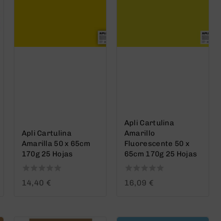
Apli Cartulina
Apli Cartulina
Amarillo
Amarilla 50 x 65cm
Fluorescente 50 x
170g 25 Hojas
65cm 170g 25 Hojas
0
0
14,40
€
16,09
€
out
out
of
of
5
5