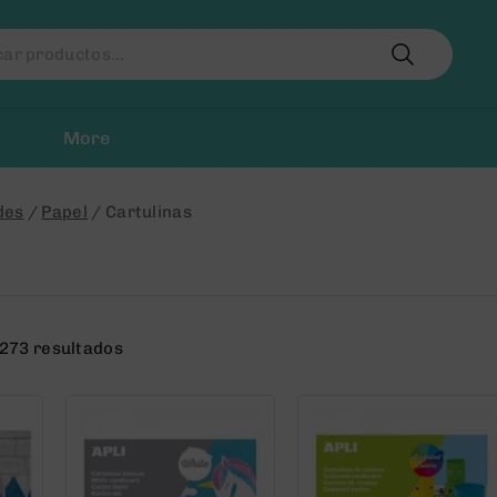
r
More
des
/
Papel
/
Cartulinas
273 resultados