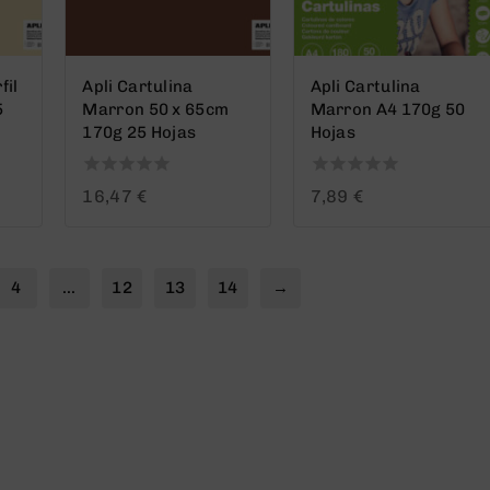
fil
Apli Cartulina
Apli Cartulina
5
Marron 50 x 65cm
Marron A4 170g 50
170g 25 Hojas
Hojas
0
0
16,47
€
7,89
€
out
out
of
of
5
5
4
…
12
13
14
→