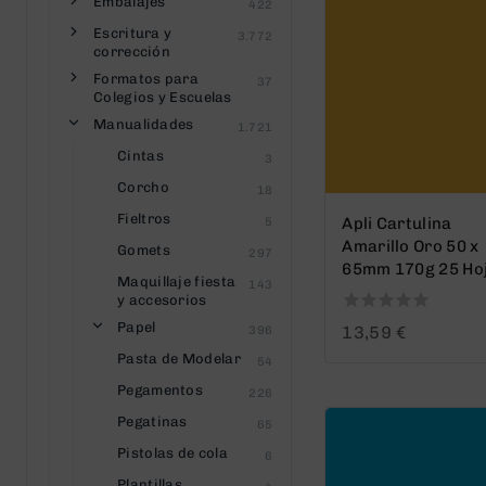
Embalajes
422
Escritura y
3.772
corrección
Formatos para
37
Colegios y Escuelas
Manualidades
1.721
Cintas
3
Corcho
18
Fieltros
Apli Cartulina
5
Amarillo Oro 50 x
Gomets
297
65mm 170g 25 Ho
Maquillaje fiesta
143
y accesorios
Papel
0
13,59
€
396
out
Pasta de Modelar
54
of
5
Pegamentos
226
Pegatinas
65
Pistolas de cola
6
Plantillas