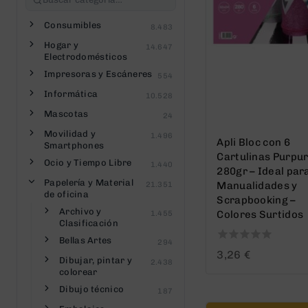
Consumibles
8.483
Hogar y
14.647
Electrodomésticos
Impresoras y Escáneres
554
Informática
10.528
Mascotas
24
Movilidad y
1.496
Apli Bloc con 6
Smartphones
Cartulinas Purpur
Ocio y Tiempo Libre
1.440
280gr – Ideal par
Papelería y Material
Manualidades y
21.351
de oficina
Scrapbooking –
Archivo y
Colores Surtidos
1.455
Clasificación
Bellas Artes
294
0
3,26
€
Dibujar, pintar y
2.438
out
colorear
of
5
Dibujo técnico
187