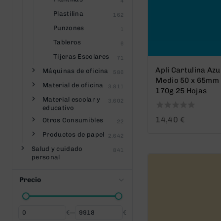
4
Plastilina
162
Punzones
1
Tableros
6
Tijeras Escolares
71
Apli Cartulina Azu
Máquinas de oficina
586
Medio 50 x 65mm
Material de oficina
3.811
170g 25 Hojas
Material escolar y
3.602
educativo
0
14,40
€
Otros Consumibles
22
out
Productos de papel
of
2.642
5
Salud y cuidado
841
personal
Precio
€
—
€
Desde
Hasta