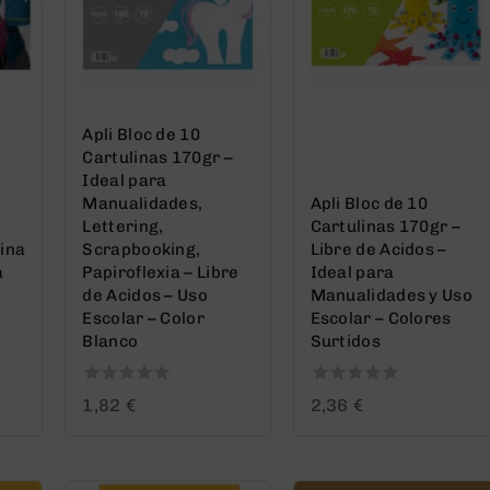
Apli Bloc de 10
Cartulinas 170gr –
Ideal para
Manualidades,
Apli Bloc de 10
Lettering,
Cartulinas 170gr –
ina
Scrapbooking,
Libre de Acidos –
a
Papiroflexia – Libre
Ideal para
de Acidos – Uso
Manualidades y Uso
Escolar – Color
Escolar – Colores
Blanco
Surtidos
0
0
1,82
€
2,36
€
out
out
of
of
5
5