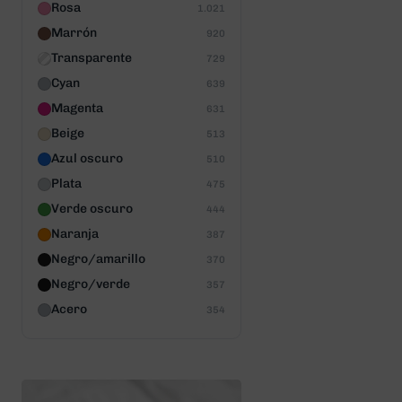
Rosa
1.021
Marrón
920
Transparente
729
Cyan
639
Magenta
631
Beige
513
Azul oscuro
510
Plata
475
Verde oscuro
444
Naranja
387
Negro/amarillo
370
Negro/verde
357
Acero
354