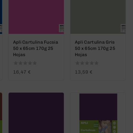
Apli Cartulina Fucsia
Apli Cartulina Gris
50 x 65cm 170g 25
50 x 65cm 170g 25
Hojas
Hojas
0
0
16,47
€
13,59
€
out
out
of
of
5
5