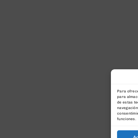
Para ofrece
para almace
de estas t
navegación 
consentimie
funciones.
A