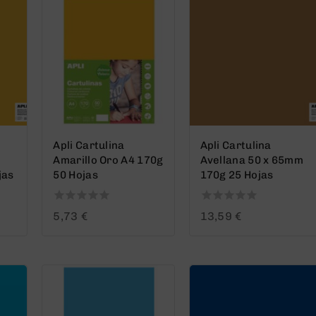
Apli Cartulina
Apli Cartulina
Amarillo Oro A4 170g
Avellana 50 x 65mm
jas
50 Hojas
170g 25 Hojas
0
0
5,73
€
13,59
€
out
out
of
of
5
5