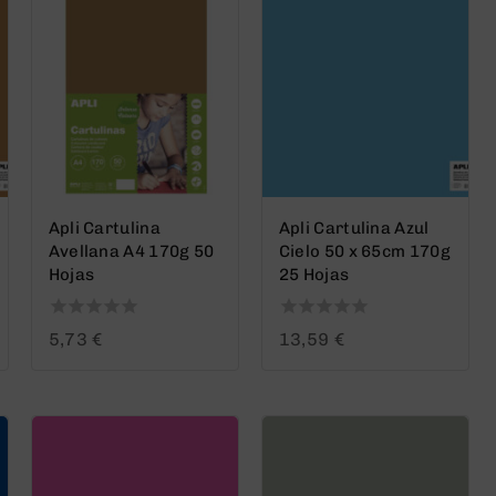
Apli Cartulina
Apli Cartulina Azul
Avellana A4 170g 50
Cielo 50 x 65cm 170g
Hojas
25 Hojas
0
0
5,73
€
13,59
€
out
out
of
of
5
5