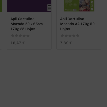
Apli Cartulina
Apli Cartulina
Morada 50 x 65cm
Morada A4 170g 50
170g 25 Hojas
Hojas
0
0
16,47
€
7,89
€
out
out
of
of
5
5