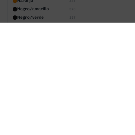
Naranja
387
Negro/amarillo
370
Negro/verde
357
Acero
354