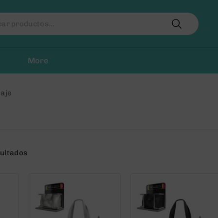
r
More
iaje
sultados