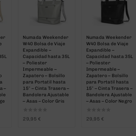
er
Numada Weekender
Numada Weekender
e
W40 Bolsa de Viaje
W40 Bolsa de Viaje
Expandible –
Expandible –
35L
Capacidad hasta 35L
Capacidad hasta 35L
– Poliester
– Poliester
Impermeable –
Impermeable –
o
Zapatero – Bolsillo
Zapatero – Bolsillo
ta
para Portatil hasta
para Portatil hasta
a –
15″ – Cinta Trasera –
15″ – Cinta Trasera –
ble
Bandolera Ajustable
Bandolera Ajustable
ige
– Asas – Color Gris
– Asas – Color Negro
0
0
29,95
€
29,95
€
out
out
of
of
5
5