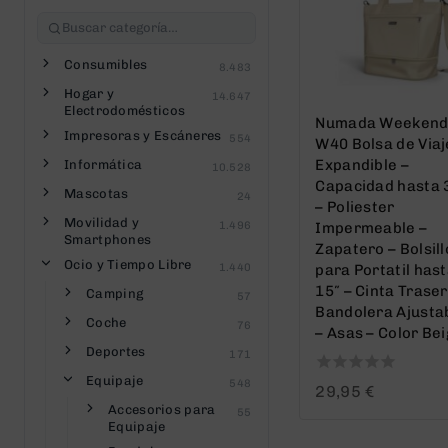
Consumibles
8.483
Hogar y
14.647
Electrodomésticos
Numada Weekend
Impresoras y Escáneres
554
W40 Bolsa de Viaj
Expandible –
Informática
10.528
Capacidad hasta 
Mascotas
24
– Poliester
Movilidad y
1.496
Impermeable –
Smartphones
Zapatero – Bolsill
Ocio y Tiempo Libre
1.440
para Portatil has
15″ – Cinta Traser
Camping
57
Bandolera Ajusta
Coche
76
– Asas – Color Be
Deportes
171
Equipaje
548
0
29,95
€
out
Accesorios para
55
of
Equipaje
5