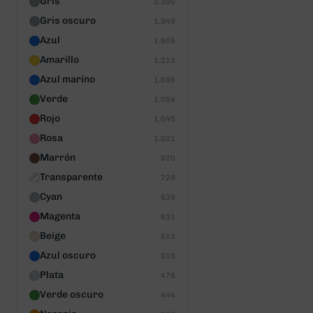
Gris
2.360
Gris oscuro
1.949
Azul
1.905
Amarillo
1.213
Azul marino
1.086
Verde
1.054
Rojo
1.045
Rosa
1.021
Marrón
920
Transparente
729
Cyan
639
Magenta
631
Beige
513
Azul oscuro
510
Plata
475
Verde oscuro
444