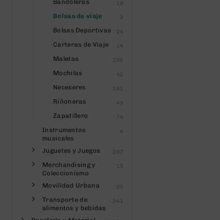
Bandoleras
19
Bolsas de viaje
3
Bolsas Deportivas
24
Carteras de Viaje
14
Maletas
106
Mochilas
42
Neceseres
161
Riñoneras
49
Zapatillero
74
Instrumentos
4
musicales
Juguetes y Juegos
207
Merchandising y
15
Coleccionismo
Movilidad Urbana
20
Transporte de
341
alimentos y bebidas