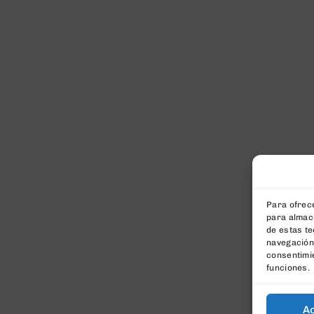
Para ofrece
para almace
de estas t
navegación 
consentimie
funciones.
A