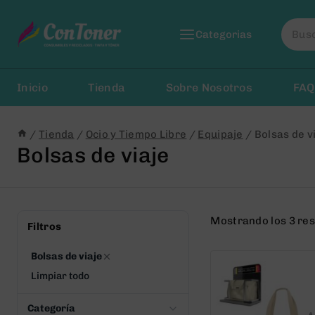
Saltar
Busca
al
Categorias
por:
Contenido
Inicio
Tienda
Sobre Nosotros
FAQ
/
Tienda
/
Ocio y Tiempo Libre
/
Equipaje
/
Bolsas de v
Bolsas de viaje
Mostrando los 3 re
Filtros
Bolsas de viaje
Limpiar todo
Categoría