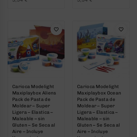
out
out
of
of
5
5
Carioca Modelight
Carioca Modelight
Maxiplaybox Aliens
Maxiplaybox Ocean
Pack de Pasta de
Pack de Pasta de
Moldear – Super
Moldear – Super
Ligera – Elastica –
Ligera – Elastica –
Maleable – sin
Maleable – sin
Gluten – Se Seca al
Gluten – Se Seca al
Aire – Incluye
Aire – Incluye