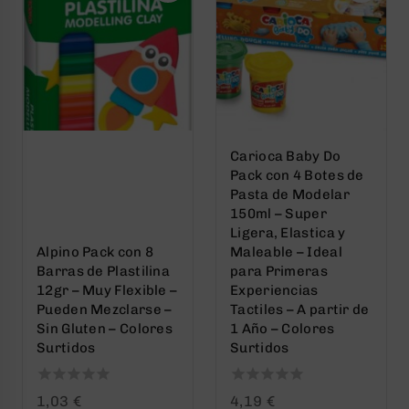
Carioca Baby Do
Pack con 4 Botes de
Pasta de Modelar
150ml – Super
Ligera, Elastica y
Alpino Pack con 8
Maleable – Ideal
Barras de Plastilina
para Primeras
12gr – Muy Flexible –
Experiencias
Pueden Mezclarse –
Tactiles – A partir de
Sin Gluten – Colores
1 Año – Colores
Surtidos
Surtidos
0
0
1,03
€
4,19
€