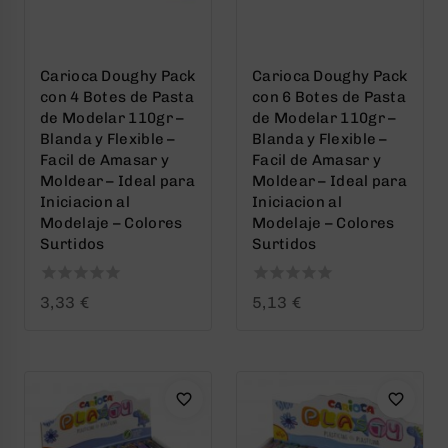
Carioca Doughy Pack
Carioca Doughy Pack
con 4 Botes de Pasta
con 6 Botes de Pasta
de Modelar 110gr –
de Modelar 110gr –
Blanda y Flexible –
Blanda y Flexible –
Facil de Amasar y
Facil de Amasar y
Moldear – Ideal para
Moldear – Ideal para
Iniciacion al
Iniciacion al
Modelaje – Colores
Modelaje – Colores
Surtidos
Surtidos
0
0
3,33
€
5,13
€
out
out
of
of
5
5