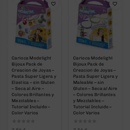
Carioca Modelight
Carioca Modelight
Bijoux Pack de
Bijoux Pack de
Creacion de Joyas –
Creacion de Joyas –
Pasta Super Ligera y
Pasta Super Ligera y
Elastica – sin Gluten
Maleable – sin
– Seca al Aire –
Gluten – Seca al Aire
Colores Brillantes y
– Colores Brillantes
Mezclables –
y Mezclables –
Tutorial Incluido –
Tutorial Incluido –
Color Varios
Color Varios
0
0
3,54
€
3,54
€