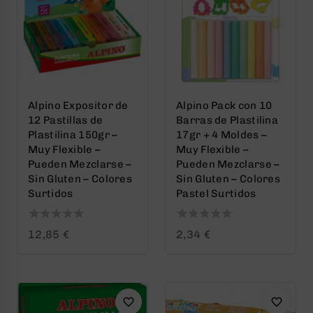
Alpino Expositor de
Alpino Pack con 10
12 Pastillas de
Barras de Plastilina
Plastilina 150gr –
17gr + 4 Moldes –
Muy Flexible –
Muy Flexible –
Pueden Mezclarse –
Pueden Mezclarse –
Sin Gluten – Colores
Sin Gluten – Colores
Surtidos
Pastel Surtidos
0
0
12,85
€
2,34
€
out
out
of
of
5
5