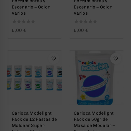
Herramientas y
Herramientas y
Escenario – Color
Escenario – Color
Varios
Varios
0
0
6,00
€
6,00
€
out
out
of
of
5
5
Carioca Modelight
Carioca Modelight
Pack de 12 Pastas de
Pack de 50gr de
Moldear Super
Masa de Modelar –