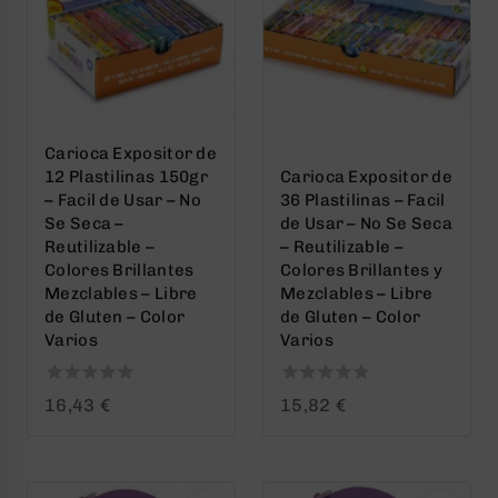
Carioca Expositor de
12 Plastilinas 150gr
Carioca Expositor de
– Facil de Usar – No
36 Plastilinas – Facil
Se Seca –
de Usar – No Se Seca
Reutilizable –
– Reutilizable –
Colores Brillantes
Colores Brillantes y
Mezclables – Libre
Mezclables – Libre
de Gluten – Color
de Gluten – Color
Varios
Varios
0
0
16,43
€
15,82
€
out
out
of
of
5
5