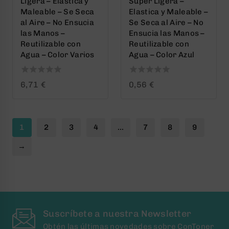
Ligera – Elastica y
Super Ligera –
Maleable – Se Seca
Elastica y Maleable –
al Aire – No Ensucia
Se Seca al Aire – No
las Manos –
Ensucia las Manos –
Reutilizable con
Reutilizable con
Agua – Color Varios
Agua – Color Azul
0
0
6,71
€
0,56
€
out
out
of
of
5
5
1
2
3
4
…
7
8
9
→
Suscríbete a nuestra Newsletter
Obtén las últimas novedades sobre ConToner