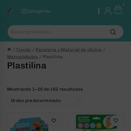
Saltar
0
al
Categorias
Contenido
Buscar
por:
/
Tienda
/
Papelería y Material de oficina
/
Manualidades
/
Plastilina
Plastilina
Mostrando 1–20 de 162 resultados