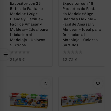
Expositor con 26
Expositor con 48
Botes de Pasta de
Paquetes de Pasta
Modelar 120gr –
de Modelar 50gr –
Blanda y Flexible –
Blanda y Flexible –
Facil de Amasar y
Facil de Amasar y
Moldear – Ideal para
Moldear – Ideal para
Iniciacion al
Iniciacion al
Modelaje – Colores
Modelaje – Colores
Surtidos
Surtidos
0
0
21,65
€
12,72
€
out
out
of
of
5
5