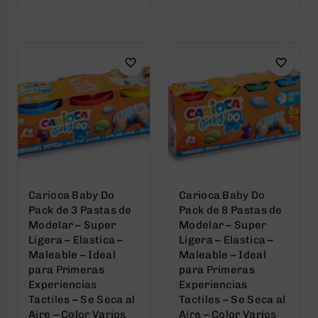
out
out
of
of
5
5
Carioca Baby Do
Carioca Baby Do
Pack de 3 Pastas de
Pack de 8 Pastas de
Modelar – Super
Modelar – Super
Ligera – Elastica –
Ligera – Elastica –
Maleable – Ideal
Maleable – Ideal
para Primeras
para Primeras
Experiencias
Experiencias
Tactiles – Se Seca al
Tactiles – Se Seca al
Aire – Color Varios
Aire – Color Varios