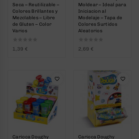
Seca – Reutilizable –
Moldear – Ideal para
Colores Brillantes y
Iniciacion al
Mezclables – Libre
Modelaje – Tapa de
de Gluten – Color
Colores Surtidos
Varios
Aleatorios
0
0
1,39
€
2,69
€
out
out
of
of
5
5
Carioca Doughy
Carioca Doughy