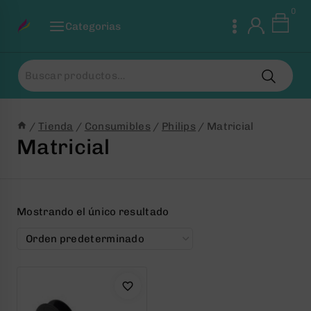
Saltar
0
al
Categorias
Contenido
Buscar
por:
/
Tienda
/
Consumibles
/
Philips
/
Matricial
Matricial
Mostrando el único resultado