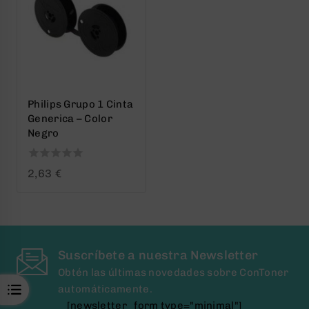
Philips Grupo 1 Cinta
Generica – Color
Negro
0
2,63
€
out
of
5
Suscríbete a nuestra Newsletter
Obtén las últimas novedades sobre ConToner
automáticamente.
[newsletter_form type="minimal"]