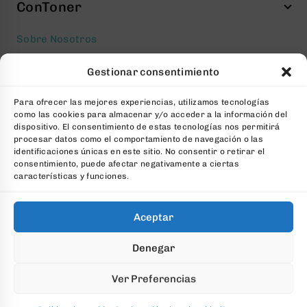
ConToner
Sobre Nosotros
Aviso legal
Gestionar consentimiento
Política de privacidad
Para ofrecer las mejores experiencias, utilizamos tecnologías
Política de cookies
como las cookies para almacenar y/o acceder a la información del
Condiciones generales Contratación
dispositivo. El consentimiento de estas tecnologías nos permitirá
procesar datos como el comportamiento de navegación o las
Contacto
identificaciones únicas en este sitio. No consentir o retirar el
consentimiento, puede afectar negativamente a ciertas
FAQs
características y funciones.
Aceptar
© 2026 All Rights Reserved. Desarrollado por
aColor
Denegar
Software
Ver Preferencias