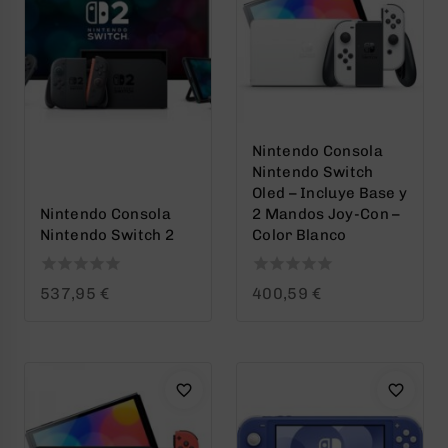
Nintendo Consola
Nintendo Switch
Oled – Incluye Base y
Nintendo Consola
2 Mandos Joy-Con –
Nintendo Switch 2
Color Blanco
0
0
537,95
€
400,59
€
out
out
of
of
5
5