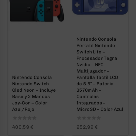
Nintendo Consola
Portatil Nintendo
Switch Lite –
Procesador Tegra
Nvidia – NFC –
Multijugador –
Nintendo Consola
Pantalla Tactil LCD
Nintendo Switch
de 5.5″ – Bateria
Oled Neon – Incluye
3570mAh –
Base y 2 Mandos
Controles
Joy-Con – Color
Integrados –
Azul/Rojo
MicroSD – Color Azul
0
0
400,59
€
252,99
€
out
out