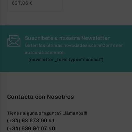
0
637,86
€
out
of
5
Suscríbete a nuestra Newsletter
Obtén las últimas novedades sobre ConToner
automáticamente.
[newsletter_form type="minimal"]
Contacta con Nosotros
Tienes alguna pregunta? Llámanos!!!
(+34) 93 673 00 41
(+34) 636 94 07 40