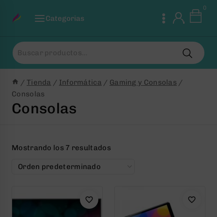
Saltar
0
al
Categorias
Contenido
Buscar
por:
/
Tienda
/
Informática
/
Gaming y Consolas
/
Consolas
Consolas
Mostrando los 7 resultados