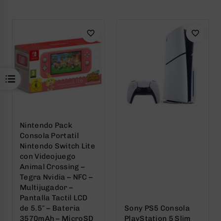
of
of
5
5
Nintendo Pack
Consola Portatil
Nintendo Switch Lite
con Videojuego
Animal Crossing –
Tegra Nvidia – NFC –
Multijugador –
Pantalla Tactil LCD
de 5.5″ – Bateria
Sony PS5 Consola
3570mAh – MicroSD
PlayStation 5 Slim