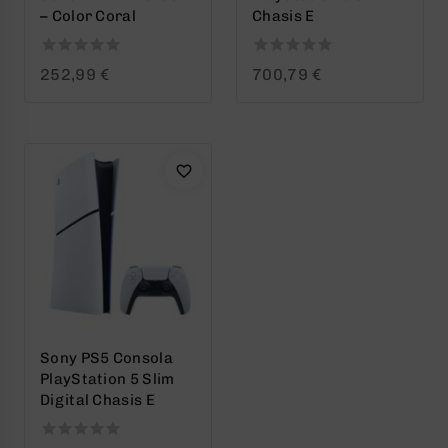
– Color Coral
Chasis E
0
0
252,99
€
700,79
€
out
out
of
of
5
5
Sony PS5 Consola
PlayStation 5 Slim
Digital Chasis E