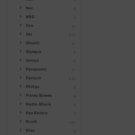
4
Nec
5
NRG
8
Oce
10
Oki
542
Olivetti
47
Olympia
6
Omron
3
Panasonic
17
Pantum
112
Philips
5
Pitney Bowes
4
Radio-Shack
2
Rex Rotary
7
Ricoh
420
Riso
3