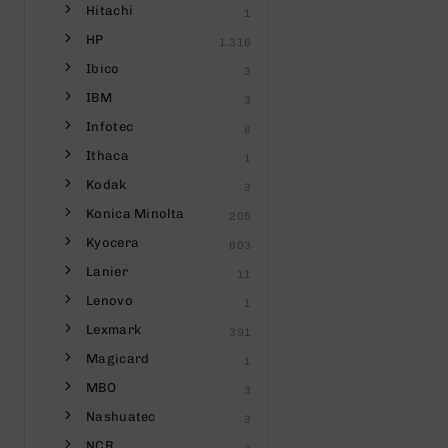
Hitachi
1
HP
1.316
Ibico
3
IBM
3
Infotec
8
Ithaca
1
Kodak
3
Konica Minolta
205
Kyocera
603
Lanier
11
Lenovo
1
Lexmark
391
Magicard
1
MBO
3
Nashuatec
3
NCR