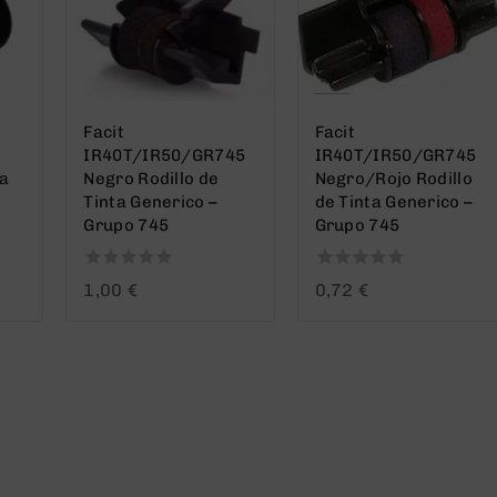
Facit
Facit
IR40T/IR50/GR745
IR40T/IR50/GR745
ta
Negro Rodillo de
Negro/Rojo Rodillo
Tinta Generico –
de Tinta Generico –
Grupo 745
Grupo 745
0
0
1,00
€
0,72
€
out
out
of
of
5
5