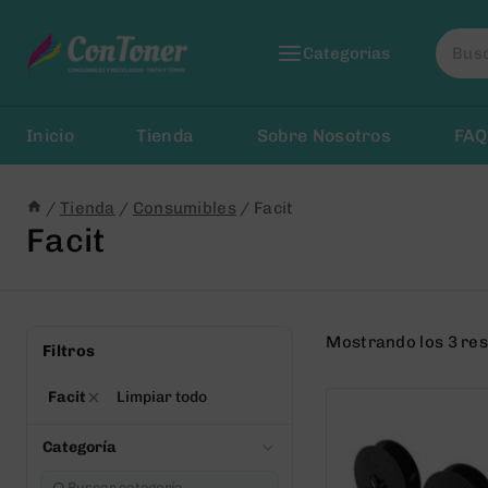
Saltar
Busca
al
Categorias
por:
Contenido
Inicio
Tienda
Sobre Nosotros
FAQ
/
Tienda
/
Consumibles
/
Facit
Facit
Mostrando los 3 re
Filtros
Facit
Limpiar todo
Categoría