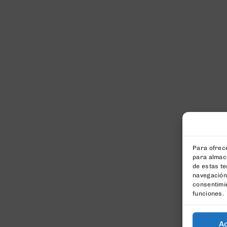
Para ofrece
para almace
de estas t
navegación 
consentimie
funciones.
A