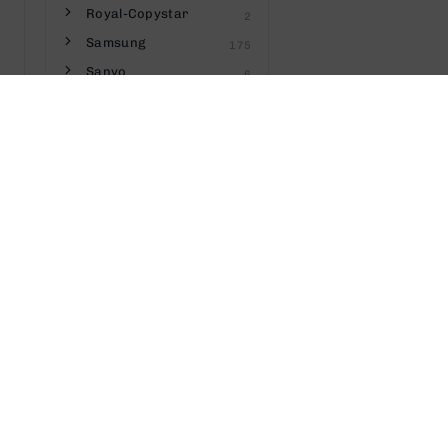
Royal-Copystar
2
Samsung
175
Sanyo
6
Savin
8
Seiko
3
Sharp
55
Sigma
1
Silver Reed
2
Sindoh
6
Star
13
Tally Genicom
4
Telecom
2
Texas-Instruments
3
Toshiba
49
Towa
2