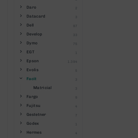
Daro
2
Datacard
3
Dell
97
Develop
33
Dymo
75
EGT
1
Epson
1.394
Evolis
5
Facit
3
Matricial
3
Fargo
9
Fujitsu
4
Gestetner
7
Godex
1
Hermes
4