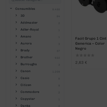
Consumibles
8.488
3D
84
Addmaster
2
Adler-Royal
1
Amano
1
Facit Grupo 1 Cin
Generica – Color
Aurora
3
Negro
Brady
37
Brother
922
0
2,63
€
Burroughs
3
out
of
Canon
1.209
5
Casio
8
Citizen
9
Commodore
2
Copystar
1
Danka
2