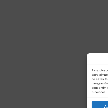
Para ofrece
para almace
de estas t
navegación 
consentimie
funciones.
A