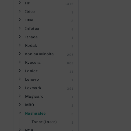
HP
1.316
Ibico
3
IBM
3
Infotec
8
Ithaca
1
Kodak
3
Konica Minolta
205
Kyocera
603
Lanier
11
Lenovo
1
Lexmark
391
Magicard
1
MBO
3
Nashuatec
3
Toner (Laser)
3
NCR