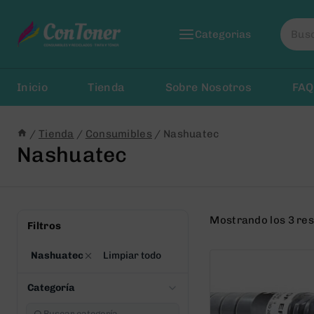
Saltar
Busca
al
Categorias
por:
Contenido
Inicio
Tienda
Sobre Nosotros
FAQ
/
Tienda
/
Consumibles
/
Nashuatec
Nashuatec
Mostrando los 3 re
Filtros
Nashuatec
Limpiar todo
Categoría