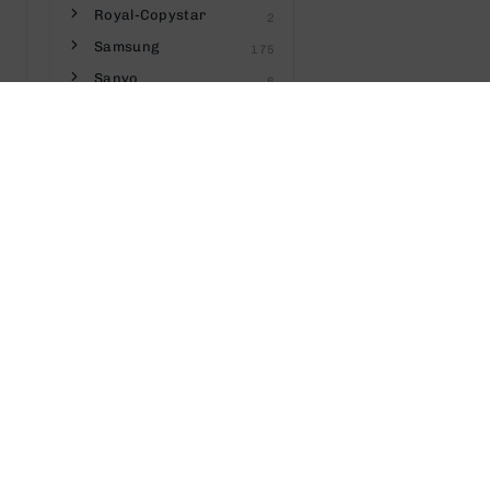
Royal-Copystar
2
Samsung
175
Sanyo
6
Savin
8
Seiko
3
Sharp
55
Sigma
1
Silver Reed
2
Sindoh
6
Star
13
Tally Genicom
4
Telecom
2
Texas-Instruments
3
Toshiba
49
Towa
2