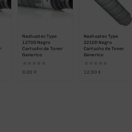
Nashuatec Type
Nashuatec Type
1270D Negro
2210D Negro
r
Cartucho de Toner
Cartucho de Toner
Generico
Generico
0
0
9,00
€
12,90
€
out
out
of
of
5
5