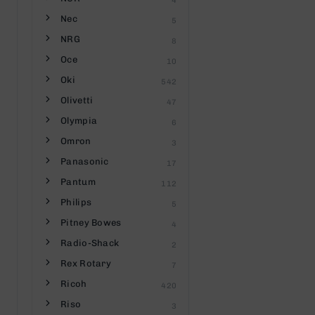
4
Nec
5
NRG
8
Oce
10
Oki
542
Olivetti
47
Olympia
6
Omron
3
Panasonic
17
Pantum
112
Philips
5
Pitney Bowes
4
Radio-Shack
2
Rex Rotary
7
Ricoh
420
Riso
3