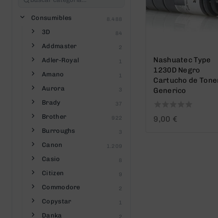
Consumibles
8.488
3D
84
Addmaster
2
Nashuatec Type
Adler-Royal
1
1230D Negro
Amano
1
Cartucho de Tone
Aurora
Generico
3
Brady
37
Brother
0
9,00
€
922
out
Burroughs
3
of
5
Canon
1.209
Casio
8
Citizen
9
Commodore
2
Copystar
1
Danka
2