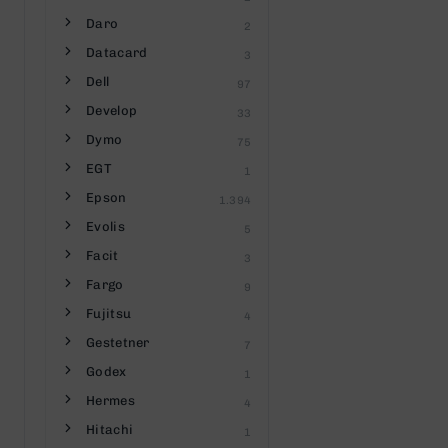
Daro
2
Datacard
3
Dell
97
Develop
33
Dymo
75
EGT
1
Epson
1.394
Evolis
5
Facit
3
Fargo
9
Fujitsu
4
Gestetner
7
Godex
1
Hermes
4
Hitachi
1