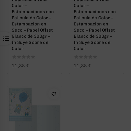
Color –
Color –
Estampaciones con
Estampaciones con
Pelicula de Color –
Pelicula de Color –
Estampacion en
Estampacion en
Seco – Papel Offset
Seco – Papel Offset
Blanco de 300gr –
Blanco de 300gr –
Incluye Sobre de
Incluye Sobre de
Color
Color
0
0
11,38
€
11,38
€
out
out
of
of
5
5