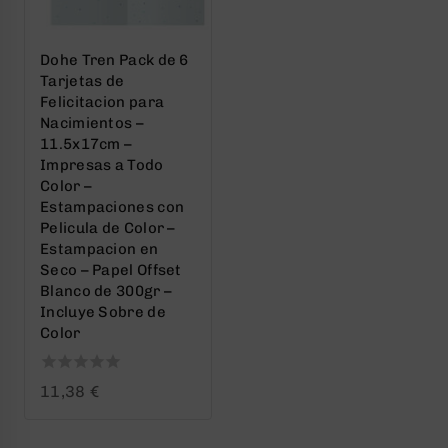
Dohe Tren Pack de 6
Tarjetas de
Felicitacion para
Nacimientos –
11.5x17cm –
Impresas a Todo
Color –
Estampaciones con
Pelicula de Color –
Estampacion en
Seco – Papel Offset
Blanco de 300gr –
Incluye Sobre de
Color
0
11,38
€
out
of
5