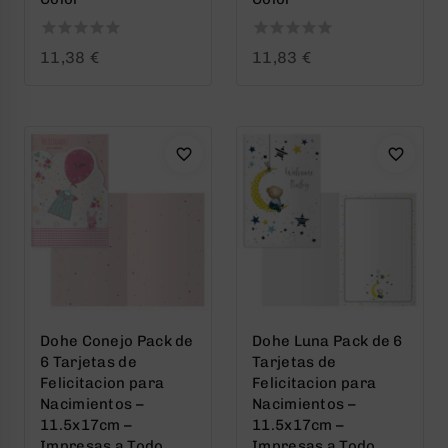
0
0
11,38
€
11,83
€
out
out
of
of
5
5
Dohe Conejo Pack de
Dohe Luna Pack de 6
6 Tarjetas de
Tarjetas de
Felicitacion para
Felicitacion para
Nacimientos –
Nacimientos –
11.5x17cm –
11.5x17cm –
Impresas a Todo
Impresas a Todo