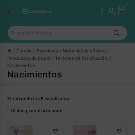
Saltar
0
al
Categorias
Contenido
Buscar
por:
/
Tienda
/
Papelería y Material de oficina
/
Productos de papel
/
Tarjetas de Felicitación
/
Nacimientos
Nacimientos
Mostrando los 5 resultados