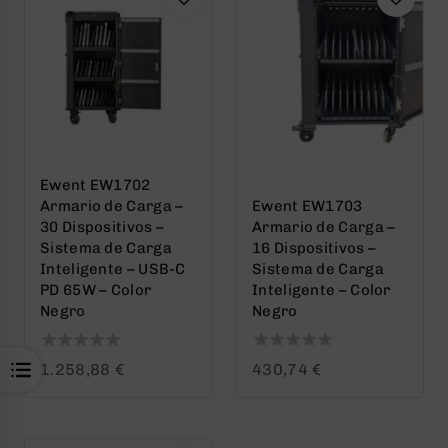
Ewent EW1702
Armario de Carga –
Ewent EW1703
30 Dispositivos –
Armario de Carga –
Sistema de Carga
16 Dispositivos –
Inteligente – USB-C
Sistema de Carga
PD 65W – Color
Inteligente – Color
Negro
Negro
0
0
1.258,88
€
430,74
€
out
out
of
of
5
5