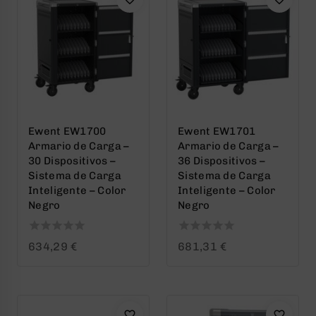
Ewent EW1700
Ewent EW1701
Armario de Carga –
Armario de Carga –
30 Dispositivos –
36 Dispositivos –
Sistema de Carga
Sistema de Carga
Inteligente – Color
Inteligente – Color
Negro
Negro
0
0
634,29
€
681,31
€
out
out
of
of
5
5