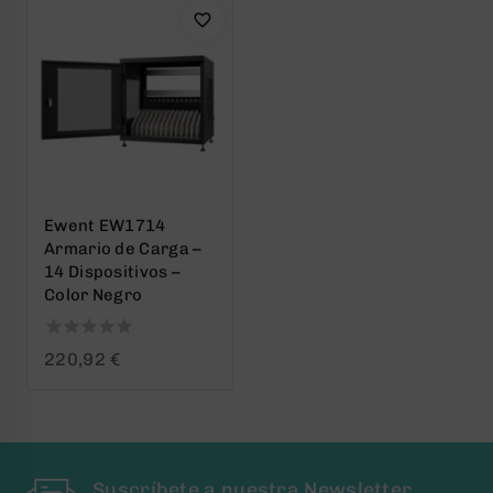
Ewent EW1714
Armario de Carga –
14 Dispositivos –
Color Negro
0
220,92
€
out
of
5
Suscríbete a nuestra Newsletter