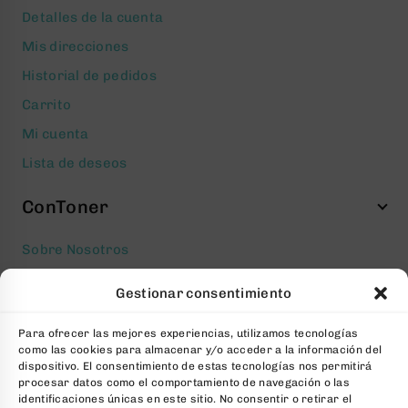
Detalles de la cuenta
Mis direcciones
Historial de pedidos
Carrito
Mi cuenta
Lista de deseos
ConToner
Sobre Nosotros
Aviso legal
Gestionar consentimiento
Política de privacidad
Para ofrecer las mejores experiencias, utilizamos tecnologías
Política de cookies
como las cookies para almacenar y/o acceder a la información del
Condiciones generales Contratación
dispositivo. El consentimiento de estas tecnologías nos permitirá
procesar datos como el comportamiento de navegación o las
Contacto
identificaciones únicas en este sitio. No consentir o retirar el