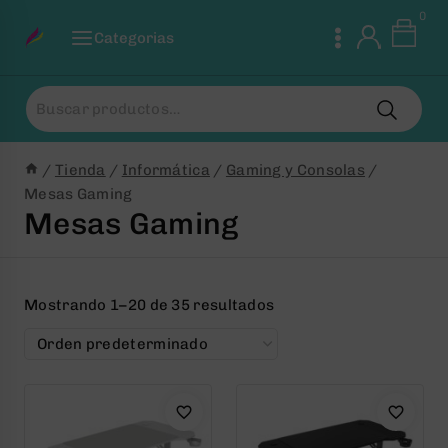
Saltar
0
al
Categorias
Contenido
Buscar
por:
/
Tienda
/
Informática
/
Gaming y Consolas
/
Mesas Gaming
Mesas Gaming
Mostrando 1–20 de 35 resultados