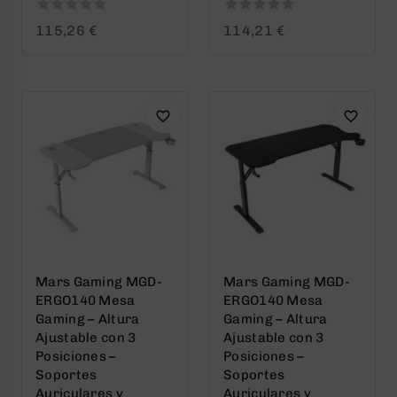
0
0
115,26
€
114,21
€
out
out
of
of
5
5
Mars Gaming MGD-
Mars Gaming MGD-
ERGO140 Mesa
ERGO140 Mesa
Gaming – Altura
Gaming – Altura
Ajustable con 3
Ajustable con 3
Posiciones –
Posiciones –
Soportes
Soportes
Auriculares y
Auriculares y