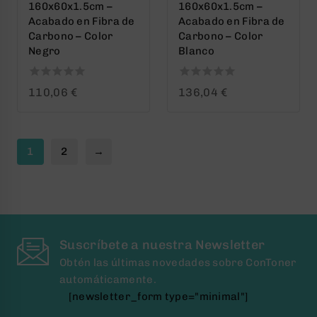
160x60x1.5cm –
160x60x1.5cm –
Acabado en Fibra de
Acabado en Fibra de
Carbono – Color
Carbono – Color
Negro
Blanco
0
0
110,06
€
136,04
€
out
out
of
of
5
5
1
2
→
Suscríbete a nuestra Newsletter
Obtén las últimas novedades sobre ConToner
automáticamente.
[newsletter_form type="minimal"]