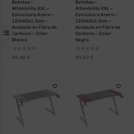
Bebidas –
Bebidas –
Alfombrilla XXL –
Alfombrilla XXL –
Estructura Acero –
Estructura Acero –
120x60x1.5cm –
120x60x1.5cm –
Acabado en Fibra de
Acabado en Fibra de
Carbono – Color
Carbono – Color
Blanco
Negro
0
0
94,46
€
93,43
€
out
out
of
of
5
5