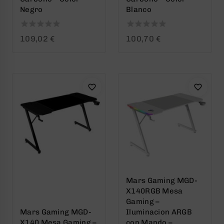
Negro
Blanco
0
0
109,02
€
100,70
€
out
out
of
of
5
5
Mars Gaming MGD-
X140RGB Mesa
Gaming –
Mars Gaming MGD-
Iluminacion ARGB
X140 Mesa Gaming –
con Mando –