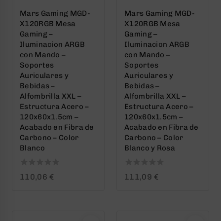
Mars Gaming MGD-
Mars Gaming MGD-
X120RGB Mesa
X120RGB Mesa
Gaming –
Gaming –
Iluminacion ARGB
Iluminacion ARGB
con Mando –
con Mando –
Soportes
Soportes
Auriculares y
Auriculares y
Bebidas –
Bebidas –
Alfombrilla XXL –
Alfombrilla XXL –
Estructura Acero –
Estructura Acero –
120x60x1.5cm –
120x60x1.5cm –
Acabado en Fibra de
Acabado en Fibra de
Carbono – Color
Carbono – Color
Blanco
Blanco y Rosa
0
0
110,06
€
111,09
€
out
out
of
of
5
5