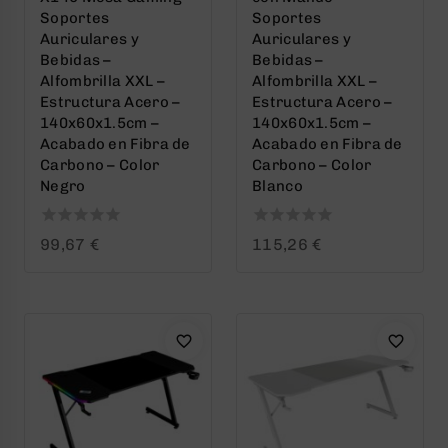
Soportes
Soportes
Auriculares y
Auriculares y
Bebidas –
Bebidas –
Alfombrilla XXL –
Alfombrilla XXL –
Estructura Acero –
Estructura Acero –
140x60x1.5cm –
140x60x1.5cm –
Acabado en Fibra de
Acabado en Fibra de
Carbono – Color
Carbono – Color
Negro
Blanco
0
0
99,67
€
115,26
€
out
out
of
of
5
5