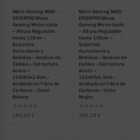
Mars Gaming MGD-
Mars Gaming MGD-
ERGOPRO Mesa
ERGOPRO Mesa
Gaming Motorizada
Gaming Motorizada
– Altura Regulable
– Altura Regulable
hasta 118cm –
hasta 118cm –
Soportes
Soportes
Auriculares y
Auriculares y
Bebidas – Gestion de
Bebidas – Gestion de
Cables – Estructura
Cables – Estructura
Acero –
Acero –
110x60x1.5cm –
110x60x1.5cm –
Acabado en Fibra de
Acabado en Fibra de
Carbono – Color
Carbono – Color
Blanco
Negro
0
0
168,25
€
166,18
€
out
out
of
of
5
5