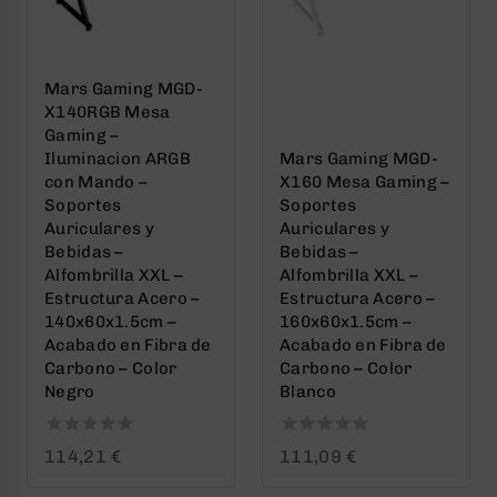
Mars Gaming MGD-
X140RGB Mesa
Gaming –
Iluminacion ARGB
Mars Gaming MGD-
con Mando –
X160 Mesa Gaming –
Soportes
Soportes
Auriculares y
Auriculares y
Bebidas –
Bebidas –
Alfombrilla XXL –
Alfombrilla XXL –
Estructura Acero –
Estructura Acero –
140x60x1.5cm –
160x60x1.5cm –
Acabado en Fibra de
Acabado en Fibra de
Carbono – Color
Carbono – Color
Negro
Blanco
0
0
114,21
€
111,09
€
out
out
of
of