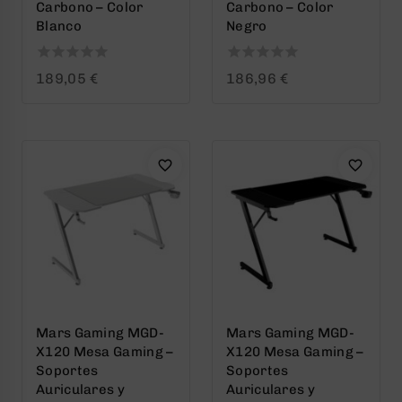
Carbono – Color
Carbono – Color
Blanco
Negro
0
0
189,05
€
186,96
€
out
out
of
of
5
5
Mars Gaming MGD-
Mars Gaming MGD-
X120 Mesa Gaming –
X120 Mesa Gaming –
Soportes
Soportes
Auriculares y
Auriculares y