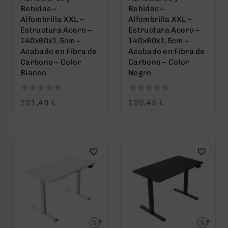
Bebidas –
Bebidas –
Alfombrilla XXL –
Alfombrilla XXL –
Estructura Acero –
Estructura Acero –
140x60x1.5cm –
140x60x1.5cm –
Acabado en Fibra de
Acabado en Fibra de
Carbono – Color
Carbono – Color
Blanco
Negro
0
0
121,49
€
120,45
€
out
out
of
of
5
5