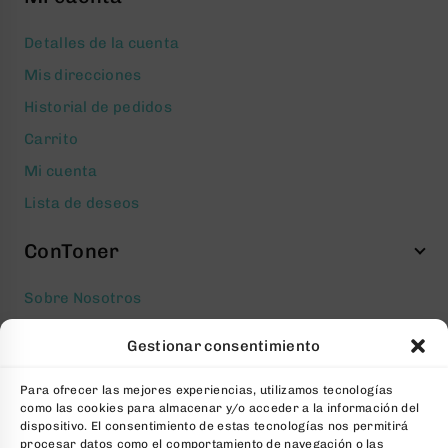
Detalles de la cuenta
Mis direcciones
Historial de pedidos
Carrito
Mi cuenta
Lista de deseos
ConToner
Sobre Nosotros
Aviso legal
Gestionar consentimiento
Política de privacidad
Para ofrecer las mejores experiencias, utilizamos tecnologías
Política de cookies
como las cookies para almacenar y/o acceder a la información del
Condiciones generales Contratación
dispositivo. El consentimiento de estas tecnologías nos permitirá
procesar datos como el comportamiento de navegación o las