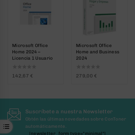
Microsoft Office
Microsoft Office
Home 2024 –
Home and Business
Licencia 1 Usuario
2024
0
0
142,67
€
279,00
€
out
out
of
of
5
5
Suscríbete a nuestra Newsletter
Obtén las últimas novedades sobre ConToner
automáticamente.
[newsletter_form type="minimal"]