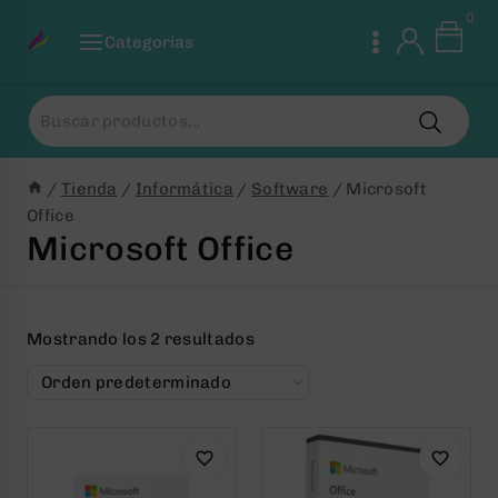
Saltar
0
al
Categorias
Contenido
Buscar
por:
/
Tienda
/
Informática
/
Software
/
Microsoft
Office
Microsoft Office
Mostrando los 2 resultados