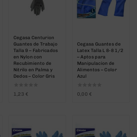
Cegasa Centurion
Guantes de Trabajo
Cegasa Guantes de
Talla 9 – Fabricados
Latex Talla L 8-8 1/2
en Nylon con
– Aptos para
Recubimiento de
Manipulacion de
Nitrilo en Palma y
Alimentos – Color
Dedos – Color Gris
Azul
0
0
1,23
€
0,00
€
out
out
of
of
5
5