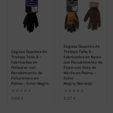
Cegasa Guantes de
Cegasa Guantes de
Trabajo Talla 9 –
Trabajo Talla 8 –
Fabricados en Nylon
Fabricados en
con Recubimiento de
Poliester con
Foam con Dots de
Recubimiento de
Nitrilo en Palma –
Poliuretano en
Color
Palma – Color Negro
Negro/Naranja
0
0
0,66
€
2,37
€
out
out
of
of
5
5