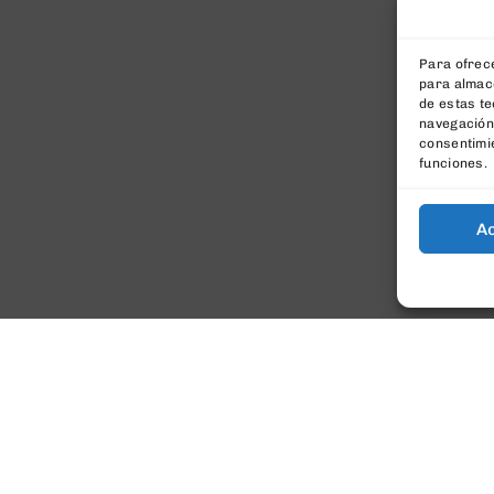
Para ofrece
para almace
de estas t
navegación 
consentimie
funciones.
A
er
tomáticamente.