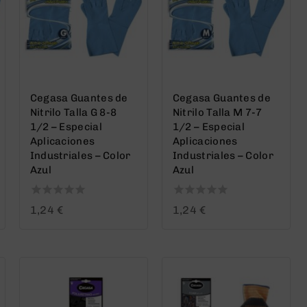
Cegasa Guantes de
Cegasa Guantes de
Nitrilo Talla G 8-8
Nitrilo Talla M 7-7
1/2 – Especial
1/2 – Especial
Aplicaciones
Aplicaciones
Industriales – Color
Industriales – Color
Azul
Azul
0
0
1,24
€
1,24
€
out
out
of
of
5
5