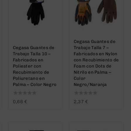
Cegasa Guantes de
Cegasa Guantes de
Trabajo Talla 7 –
Trabajo Talla 10 –
Fabricados en Nylon
Fabricados en
con Recubimiento de
Poliester con
Foam con Dots de
Recubimiento de
Nitrilo en Palma –
Poliuretano en
Color
Palma – Color Negro
Negro/Naranja
0
0
0,66
€
2,37
€
out
out
of
of
5
5