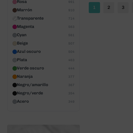
Rosa
991
1
2
3
Marrón
910
Transparente
714
Magenta
563
Cyan
561
Beige
507
Azul oscuro
504
Plata
463
Verde oscuro
444
Naranja
377
Negro/amarillo
367
Negro/verde
354
Acero
349