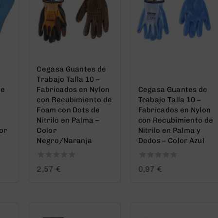
Cegasa Guantes de
Trabajo Talla 10 –
de
Fabricados en Nylon
Cegasa Guantes de
con Recubimiento de
Trabajo Talla 10 –
Foam con Dots de
Fabricados en Nylon
Nitrilo en Palma –
con Recubimiento de
or
Color
Nitrilo en Palma y
Negro/Naranja
Dedos – Color Azul
0
0
2,57
€
0,97
€
out
out
of
of
5
5