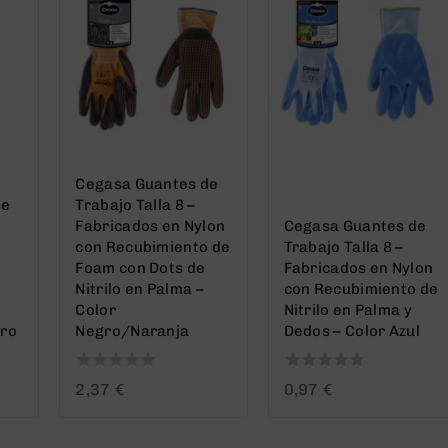
Cegasa Guantes de
de
Trabajo Talla 8 –
Fabricados en Nylon
Cegasa Guantes de
con Recubimiento de
Trabajo Talla 8 –
Foam con Dots de
Fabricados en Nylon
Nitrilo en Palma –
con Recubimiento de
Color
Nitrilo en Palma y
gro
Negro/Naranja
Dedos – Color Azul
0
0
2,37
€
0,97
€
out
out
of
of
5
5