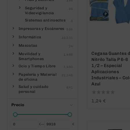
156
Seguridad y
86
Videovigilancia
Sistemas antinsectos
5
Impresoras y Escáneres
555
Informática
10.531
Mascotas
24
Cegasa Guantes 
Movilidad y
1.496
Smartphones
Nitrilo Talla P 6-6
1/2 – Especial
Ocio y Tiempo Libre
1.440
Aplicaciones
Papelería y Material
21.346
Industriales – Col
de oficina
Azul
Salud y cuidado
841
personal
0
1,24
€
Precio
out
of
5
€
—
€
Desde
Hasta