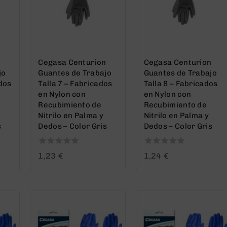
n
Cegasa Centurion
Cegasa Centurion
jo
Guantes de Trabajo
Guantes de Trabajo
ados
Talla 7 – Fabricados
Talla 8 – Fabricados
en Nylon con
en Nylon con
Recubimiento de
Recubimiento de
Nitrilo en Palma y
Nitrilo en Palma y
s
Dedos – Color Gris
Dedos – Color Gris
0
0
1,23
€
1,24
€
out
out
of
of
5
5