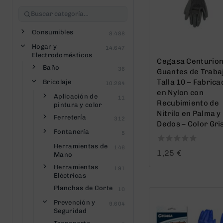
Consumibles
8.488
Hogar y
14.647
Electrodomésticos
Cegasa Centurio
Baño
36
Guantes de Traba
Talla 10 – Fabric
Bricolaje
10.284
en Nylon con
Aplicación de
11
Recubimiento de
pintura y color
Nitrilo en Palma y
Ferretería
312
Dedos – Color Gri
Fontanería
5
Herramientas de
146
0
1,25
€
Mano
out
Herramientas
of
191
Eléctricas
5
Planchas de Corte
10
Prevención y
9.604
Seguridad