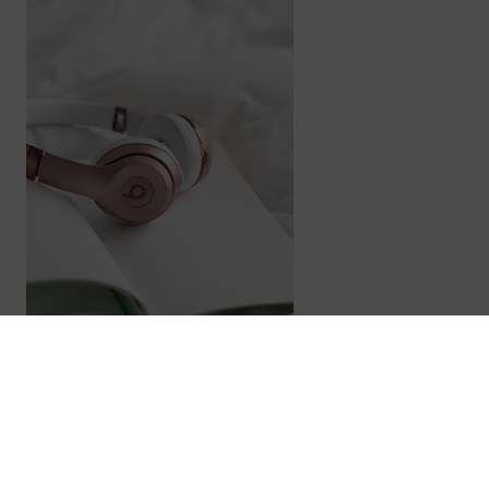
Suscríbete a nuestra Newslett
Obtén las últimas novedades sobre ConToner au