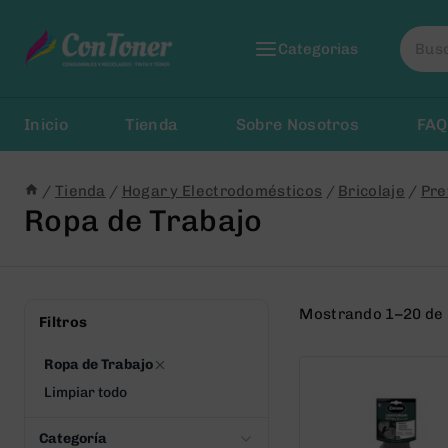
Saltar
Busca
al
Categorias
por:
Contenido
Inicio
Tienda
Sobre Nosotros
FAQ
/
Tienda
/
Hogar y Electrodomésticos
/
Bricolaje
/
Pre
Ropa de Trabajo
Mostrando 1–20 de 
Filtros
Ropa de Trabajo
Limpiar todo
Categoría