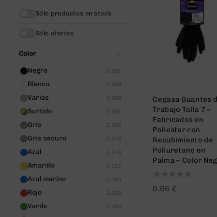
Sólo productos en stock
Sólo ofertas
Color
Negro
9.551
Blanco
3.939
Varios
3.900
Cegasa Guantes 
Trabajo Talla 7 –
Surtido
2.661
Fabricados en
Gris
2.306
Poliester con
Gris oscuro
1.948
Recubimiento de
Poliuretano en
Azul
1.848
Palma – Color Ne
Amarillo
1.127
Azul marino
1.083
0
0,66
€
Rojo
1.016
out
of
Verde
1.006
5