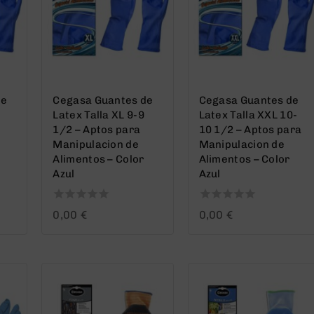
de
Cegasa Guantes de
Cegasa Guantes de
Latex Talla XL 9-9
Latex Talla XXL 10-
1/2 – Aptos para
10 1/2 – Aptos para
Manipulacion de
Manipulacion de
Alimentos – Color
Alimentos – Color
Azul
Azul
0
0
0,00
€
0,00
€
out
out
of
of
5
5