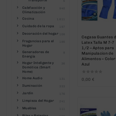
Transporte
5
Calefacción y
940
Climatización
Cocina
1.611
Cuidado de la ropa
197
Decoración del hogar
108
Cegasa Guantes 
Fragancias para el
186
Latex Talla M 7-7
Hogar
1/2 – Aptos para
Generadores de
9
Manipulacion de
Energía
Alimentos – Color
Hogar Inteligente y
36
Azul
Domótica (Smart
Home)
Home Audio
0
0,00
€
131
out
Iluminación
333
of
5
Jardín
176
Limpieza del Hogar
241
Muebles
111
Pilas y Baterías