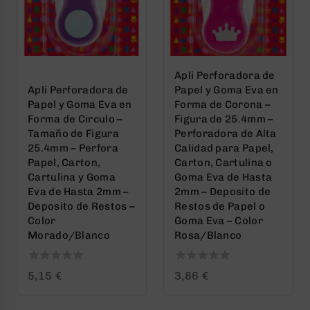
Apli Perforadora de
Apli Perforadora de
Papel y Goma Eva en
Papel y Goma Eva en
Forma de Corona –
Forma de Circulo –
Figura de 25.4mm –
Tamaño de Figura
Perforadora de Alta
25.4mm – Perfora
Calidad para Papel,
Papel, Carton,
Carton, Cartulina o
Cartulina y Goma
Goma Eva de Hasta
Eva de Hasta 2mm –
2mm – Deposito de
Deposito de Restos –
Restos de Papel o
Color
Goma Eva – Color
Morado/Blanco
Rosa/Blanco
0
0
5,15
€
3,86
€
out
out
of
of