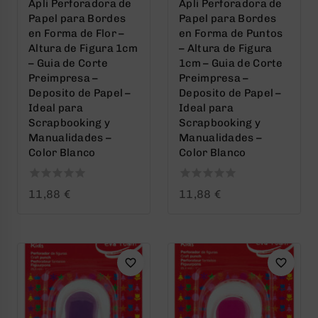
Apli Perforadora de
Apli Perforadora de
Papel para Bordes
Papel para Bordes
en Forma de Flor –
en Forma de Puntos
Altura de Figura 1cm
– Altura de Figura
– Guia de Corte
1cm – Guia de Corte
Preimpresa –
Preimpresa –
Deposito de Papel –
Deposito de Papel –
Ideal para
Ideal para
Scrapbooking y
Scrapbooking y
Manualidades –
Manualidades –
Color Blanco
Color Blanco
0
0
11,88
€
11,88
€
out
out
of
of
5
5