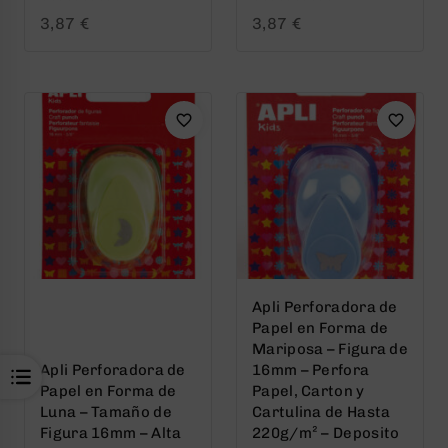
0
0
3,87
€
3,87
€
out
out
of
of
5
5
Apli Perforadora de
Papel en Forma de
Mariposa – Figura de
Apli Perforadora de
16mm – Perfora
Papel en Forma de
Papel, Carton y
Luna – Tamaño de
Cartulina de Hasta
Figura 16mm – Alta
220g/m² – Deposito