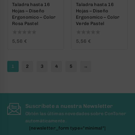
Taladra hasta 16
Taladra hasta 16
Hojas – Diseño
Hojas – Diseño
Ergonomico – Color
Ergonomico – Color
Rosa Pastel
Verde Pastel
0
0
5,56
€
5,56
€
out
out
of
of
5
5
1
2
3
4
5
→
Suscríbete a nuestra Newsletter
Obtén las últimas novedades sobre ConToner
automáticamente.
[newsletter_form type="minimal"]