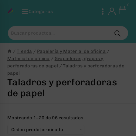
Saltar
0
al
Categorias
Contenido
Buscar
por:
/
Tienda
/
Papelería y Material de oficina
/
Material de oficina
/
Grapadoras, grapas y
perforadoras de papel
/
Taladros y perforadoras de
papel
Taladros y perforadoras
de papel
Mostrando 1–20 de 96 resultados