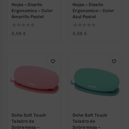
Hojas – Diseño
Hojas – Diseño
Ergonomico – Color
Ergonomico – Color
Amarillo Pastel
Azul Pastel
0
0
5,56
€
5,56
€
out
out
of
of
5
5
Dohe Soft Touch
Dohe Soft Touch
Taladro de
Taladro de
Sobremesa –
Sobremesa –