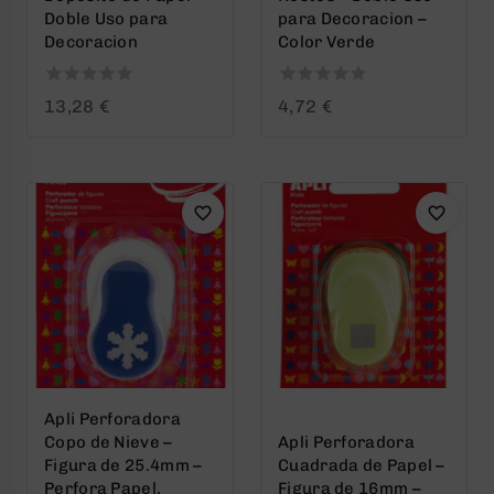
Doble Uso para
para Decoracion –
Decoracion
Color Verde
0
0
13,28
€
4,72
€
out
out
of
of
5
5
Apli Perforadora
Copo de Nieve –
Apli Perforadora
Figura de 25.4mm –
Cuadrada de Papel –
Perfora Papel,
Figura de 16mm –