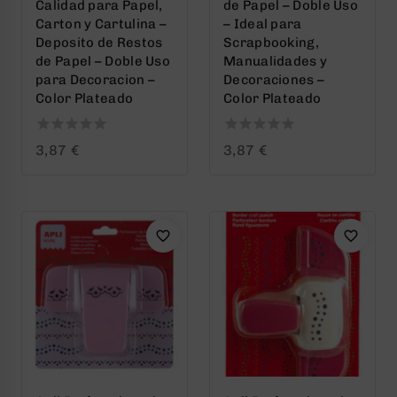
Calidad para Papel,
de Papel – Doble Uso
Carton y Cartulina –
– Ideal para
Deposito de Restos
Scrapbooking,
de Papel – Doble Uso
Manualidades y
para Decoracion –
Decoraciones –
Color Plateado
Color Plateado
0
0
3,87
€
3,87
€
out
out
of
of
5
5