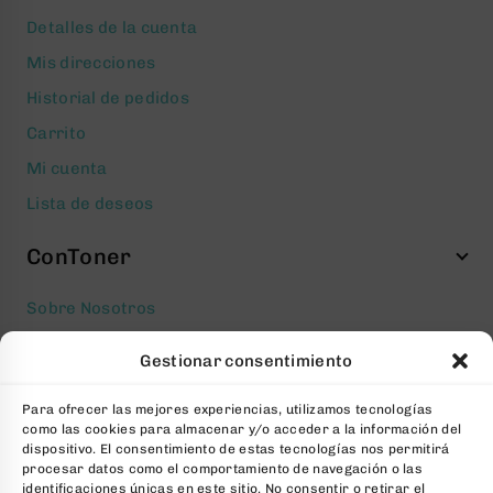
Detalles de la cuenta
Mis direcciones
Historial de pedidos
Carrito
Mi cuenta
Lista de deseos
ConToner
Sobre Nosotros
Aviso legal
Gestionar consentimiento
Política de privacidad
Para ofrecer las mejores experiencias, utilizamos tecnologías
Política de cookies
como las cookies para almacenar y/o acceder a la información del
Condiciones generales Contratación
dispositivo. El consentimiento de estas tecnologías nos permitirá
procesar datos como el comportamiento de navegación o las
Contacto
identificaciones únicas en este sitio. No consentir o retirar el