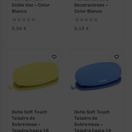
Doble Uso – Color
Decoraciones –
Blanco
Color Blanco
0
0
5,04
€
5,15
€
out
out
of
of
5
5
Dohe Soft Touch
Dohe Soft Touch
Taladro de
Taladro de
Sobremesa –
Sobremesa –
Taladra hasta 16
Taladra hasta 16