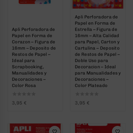
Apli Perforadora de
Papel en Forma de
Apli Perforadora de
Estrella – Figura de
Papel en Forma de
16mm – Alta Calidad
Corazon – Figura de
para Papel, Carton y
16mm – Deposito de
Cartulina – Deposito
Restos de Papel –
de Restos de Papel –
Ideal para
Doble Uso para
Scrapbooking,
Decoracion – Ideal
Manualidades y
para Manualidades y
Decoraciones –
Decoraciones –
Color Rosa
Color Plateado
0
0
3,95
€
3,95
€
out
out
of
of
5
5