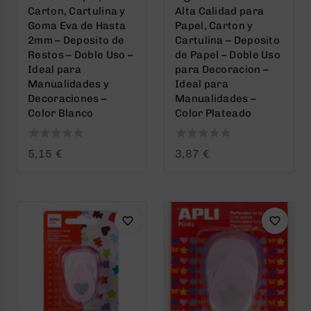
Carton, Cartulina y
Alta Calidad para
Goma Eva de Hasta
Papel, Carton y
2mm – Deposito de
Cartulina – Deposito
Restos – Doble Uso –
de Papel – Doble Uso
Ideal para
para Decoracion –
Manualidades y
Ideal para
Decoraciones –
Manualidades –
Color Blanco
Color Plateado
0
0
5,15
€
3,87
€
out
out
of
of
5
5