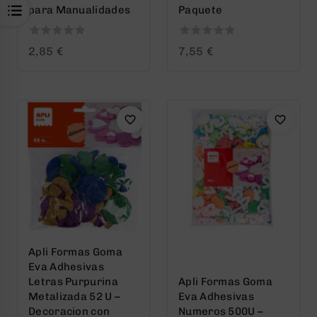
para Manualidades
Paquete
0
0
2,85
€
7,55
€
out
out
of
of
5
5
Apli Formas Goma
Eva Adhesivas
Letras Purpurina
Apli Formas Goma
Metalizada 52 U –
Eva Adhesivas
Decoracion con
Numeros 500U –