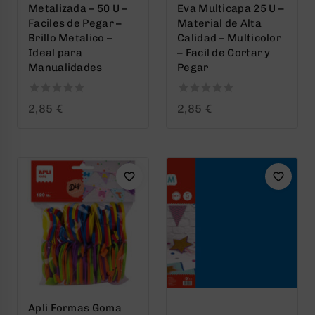
Metalizada – 50 U –
Eva Multicapa 25 U –
Faciles de Pegar –
Material de Alta
Brillo Metalico –
Calidad – Multicolor
Ideal para
– Facil de Cortar y
Manualidades
Pegar
0
0
2,85
€
2,85
€
out
out
of
of
5
5
Apli Formas Goma