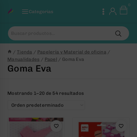
Saltar
0
al
Categorias
Contenido
Buscar
por:
/
Tienda
/
Papelería y Material de oficina
/
Manualidades
/
Papel
/
Goma Eva
Goma Eva
Mostrando 1–20 de 54 resultados