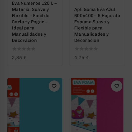
Eva Numeros 120 U –
Material Suave y
Apli Goma Eva Azul
Flexible – Facil de
600×400 – 5 Hojas de
Cortar y Pegar –
Espuma Suave y
Ideal para
Flexible para
Manualidades y
Manualidades y
Decoracion
Decoracion
0
0
2,85
€
4,74
€
out
out
of
of
5
5