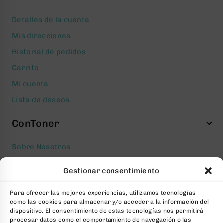
Detalles de la cuenta
Mis direcciones
Historial de pedidos
Carrito
Mi cuenta
Lista de deseos
ConToner
Sobre Nosotros
Aviso legal
Gestionar consentimiento
Política de privacidad
Para ofrecer las mejores experiencias, utilizamos tecnologías
Política de cookies
como las cookies para almacenar y/o acceder a la información del
Condiciones generales Contratación
dispositivo. El consentimiento de estas tecnologías nos permitirá
procesar datos como el comportamiento de navegación o las