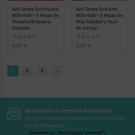
Apli Goma Eva Fucsia
Apli Goma Eva Gris
600×400 – 5 Hojas de
600×400 – 5 Hojas de
Tamaño Grande y
Alta Calidad y Facil
Flexible
de Cortar
0
0
4,27
€
4,27
€
out
out
of
of
5
5
1
2
3
→
Suscríbete a nuestra Newsletter
Obtén las últimas novedades sobre ConToner
automáticamente.
[newsletter_form type="minimal"]