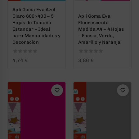
Apli Goma Eva Azul
Claro 600×400 – 5
Apli Goma Eva
Hojas de Tamaño
Fluorescente –
Estandar – Ideal
Medida A4 – 4 Hojas
para Manualidades y
– Fucsia, Verde,
Decoracion
Amarillo y Naranja
0
0
4,74
€
3,86
€
out
out
of
of
5
5