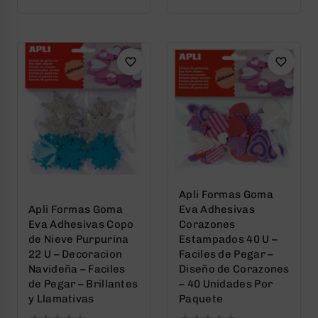
out
out
of
of
5
5
Apli Formas Goma
Apli Formas Goma
Eva Adhesivas
Eva Adhesivas Copo
Corazones
de Nieve Purpurina
Estampados 40 U –
22 U – Decoracion
Faciles de Pegar –
Navideña – Faciles
Diseño de Corazones
de Pegar – Brillantes
– 40 Unidades Por
y Llamativas
Paquete