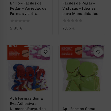
Brillo – Faciles de
Faciles de Pegar –
Pegar – Variedad de
Vistosas – Ideales
Formas y Letras
para Manualidades
0
0
2,85
€
7,55
€
out
out
of
of
5
5
Apli Formas Goma
Eva Adhesivas
Numeros Purpurina
Apli Formas Goma