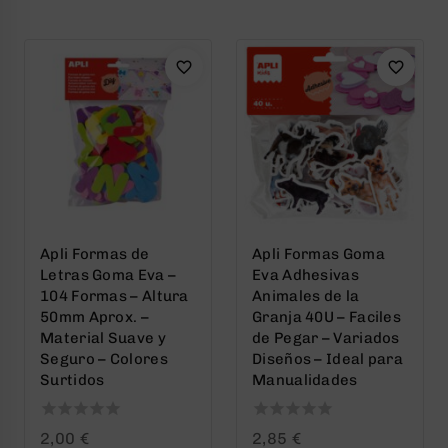
of
of
5
5
Apli Formas de
Apli Formas Goma
Letras Goma Eva –
Eva Adhesivas
104 Formas – Altura
Animales de la
50mm Aprox. –
Granja 40U – Faciles
Material Suave y
de Pegar – Variados
Seguro – Colores
Diseños – Ideal para
Surtidos
Manualidades
0
0
2,00
€
2,85
€