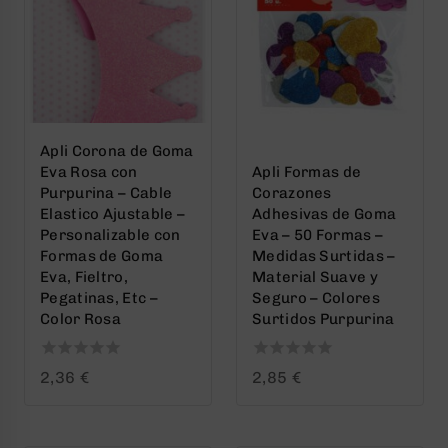
Apli Corona de Goma
Eva Rosa con
Apli Formas de
Purpurina – Cable
Corazones
Elastico Ajustable –
Adhesivas de Goma
Personalizable con
Eva – 50 Formas –
Formas de Goma
Medidas Surtidas –
Eva, Fieltro,
Material Suave y
Pegatinas, Etc –
Seguro – Colores
Color Rosa
Surtidos Purpurina
0
0
2,36
€
2,85
€
out
out
of
of
5
5