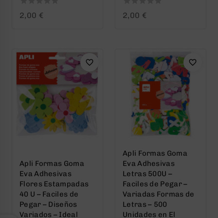
0
0
2,00
€
2,00
€
out
out
of
of
5
5
Apli Formas Goma
Apli Formas Goma
Eva Adhesivas
Eva Adhesivas
Letras 500U –
Flores Estampadas
Faciles de Pegar –
40 U – Faciles de
Variadas Formas de
Pegar – Diseños
Letras – 500
Variados – Ideal
Unidades en El