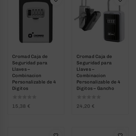
Cromad Caja de
Cromad Caja de
Seguridad para
Seguridad para
Llaves –
Llaves –
Combinacion
Combinacion
Personalizable de 4
Personalizable de 4
Digitos
Digitos – Gancho
0
0
15,38
€
24,20
€
out
out
of
of
5
5