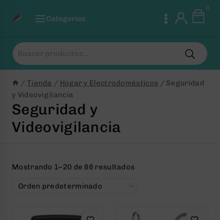
Saltar
0
al
Categorias
Contenido
Buscar
por:
/
Tienda
/
Hogar y Electrodomésticos
/
Seguridad
y Videovigilancia
Seguridad y
Videovigilancia
Mostrando 1–20 de 86 resultados