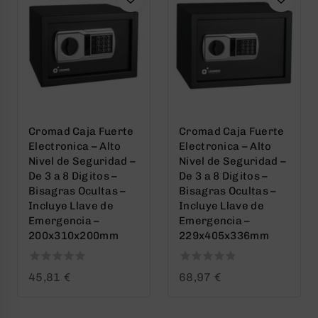
Cromad Caja Fuerte
Cromad Caja Fuerte
Electronica – Alto
Electronica – Alto
Nivel de Seguridad –
Nivel de Seguridad –
De 3 a 8 Digitos –
De 3 a 8 Digitos –
Bisagras Ocultas –
Bisagras Ocultas –
Incluye Llave de
Incluye Llave de
Emergencia –
Emergencia –
200x310x200mm
229x405x336mm
0
0
45,81
€
68,97
€
out
out
of
of
5
5