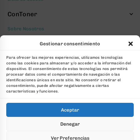
ConToner
Sobre Nosotros
Aviso legal
Gestionar consentimiento
Política de privacidad
Para ofrecer las mejores experiencias, utilizamos tecnologías
Política de cookies
como las cookies para almacenar y/o acceder a la información del
Condiciones generales Contratación
dispositivo. El consentimiento de estas tecnologías nos permitirá
procesar datos como el comportamiento de navegación o las
Contacto
identificaciones únicas en este sitio. No consentir o retirar el
consentimiento, puede afectar negativamente a ciertas
FAQs
características y funciones.
Aceptar
© 2026 All Rights Reserved. Desarrollado por
aColor
Denegar
Software
Ver Preferencias