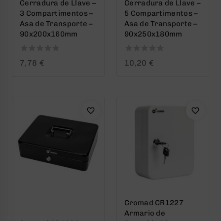
Cerradura de Llave –
Cerradura de Llave –
3 Compartimentos –
5 Compartimentos –
Asa de Transporte –
Asa de Transporte –
90x200x160mm
90x250x180mm
0
0
7,78
€
10,20
€
out
out
of
of
5
5
Cromad CR1227
Armario de