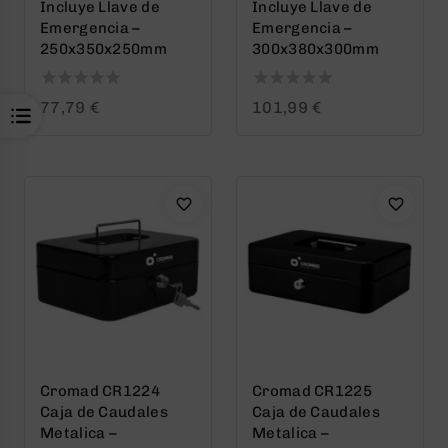
Incluye Llave de
Incluye Llave de
Emergencia –
Emergencia –
250x350x250mm
300x380x300mm
0
0
77,79
€
101,99
€
out
out
of
of
5
5
Cromad CR1224
Cromad CR1225
Caja de Caudales
Caja de Caudales
Metalica –
Metalica –