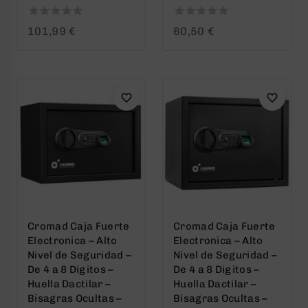
0
0
101,99
€
60,50
€
out
out
of
of
5
5
Cromad Caja Fuerte
Cromad Caja Fuerte
Electronica – Alto
Electronica – Alto
Nivel de Seguridad –
Nivel de Seguridad –
De 4 a 8 Digitos –
De 4 a 8 Digitos –
Huella Dactilar –
Huella Dactilar –
Bisagras Ocultas –
Bisagras Ocultas –