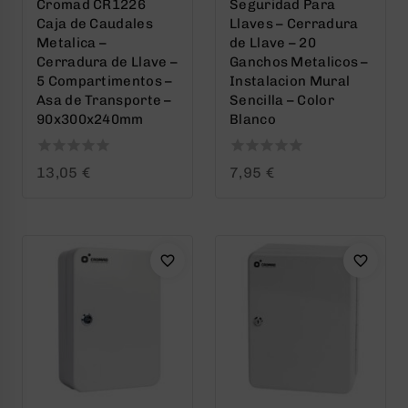
Cromad CR1226
Seguridad Para
Caja de Caudales
Llaves – Cerradura
Metalica –
de Llave – 20
Cerradura de Llave –
Ganchos Metalicos –
5 Compartimentos –
Instalacion Mural
Asa de Transporte –
Sencilla – Color
90x300x240mm
Blanco
0
0
13,05
€
7,95
€
out
out
of
of
5
5