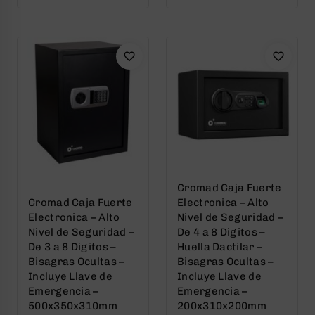
of
of
5
5
Cromad Caja Fuerte
Cromad Caja Fuerte
Electronica – Alto
Electronica – Alto
Nivel de Seguridad –
Nivel de Seguridad –
De 4 a 8 Digitos –
De 3 a 8 Digitos –
Huella Dactilar –
Bisagras Ocultas –
Bisagras Ocultas –
Incluye Llave de
Incluye Llave de
Emergencia –
Emergencia –
500x350x310mm
200x310x200mm