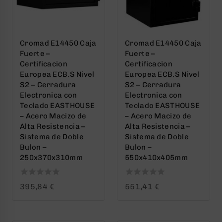
Cromad E14450 Caja
Cromad E14450 Caja
Fuerte –
Fuerte –
Certificacion
Certificacion
Europea ECB.S Nivel
Europea ECB.S Nivel
S2 – Cerradura
S2 – Cerradura
Electronica con
Electronica con
Teclado EASTHOUSE
Teclado EASTHOUSE
– Acero Macizo de
– Acero Macizo de
Alta Resistencia –
Alta Resistencia –
Sistema de Doble
Sistema de Doble
Bulon –
Bulon –
250x370x310mm
550x410x405mm
0
0
395,84
€
551,41
€
out
out
of
of
5
5