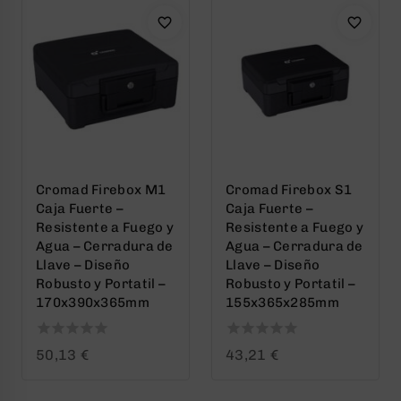
Cromad Firebox M1
Cromad Firebox S1
Caja Fuerte –
Caja Fuerte –
Resistente a Fuego y
Resistente a Fuego y
Agua – Cerradura de
Agua – Cerradura de
Llave – Diseño
Llave – Diseño
Robusto y Portatil –
Robusto y Portatil –
170x390x365mm
155x365x285mm
0
0
50,13
€
43,21
€
out
out
of
of
5
5