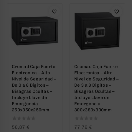
Cromad Caja Fuerte
Cromad Caja Fuerte
Electronica – Alto
Electronica – Alto
Nivel de Seguridad –
Nivel de Seguridad –
De 3 a 8 Digitos –
De 3 a 8 Digitos –
Bisagras Ocultas –
Bisagras Ocultas –
Incluye Llave de
Incluye Llave de
Emergencia –
Emergencia –
250x350x250mm
300x380x300mm
0
0
56,87
€
77,79
€
out
out