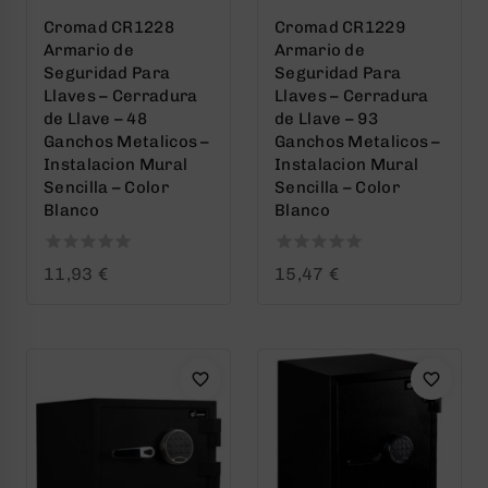
Cromad CR1228
Cromad CR1229
Armario de
Armario de
Seguridad Para
Seguridad Para
Llaves – Cerradura
Llaves – Cerradura
de Llave – 48
de Llave – 93
Ganchos Metalicos –
Ganchos Metalicos –
Instalacion Mural
Instalacion Mural
Sencilla – Color
Sencilla – Color
Blanco
Blanco
0
0
11,93
€
15,47
€
out
out
of
of
5
5