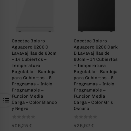
Cecotec Bolero
Cecotec Bolero
Aguazero 6200 D
Aguazero 6200 Dark
Lavavajillas de 60cm
D Lavavajillas de
– 14 Cubiertos –
60cm – 14 Cubiertos
Temperatura
– Temperatura
Regulable – Bandeja
Regulable – Bandeja
para Cubiertos – 6
para Cubiertos – 6
Programas – Inicio
Programas – Inicio
Programable –
Programable –
Funcion Media
Funcion Media
Carga – Color Blanco
Carga – Color Gris
y Negro
Oscuro
0
0
406,25
€
426,92
€
out
out