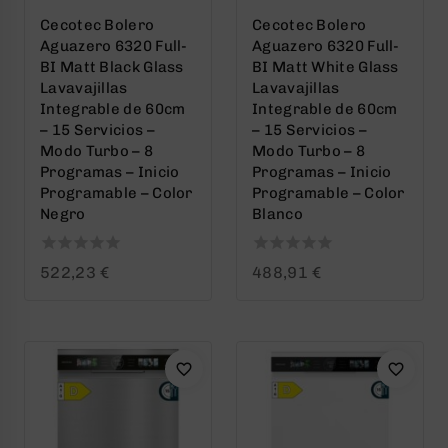
Cecotec Bolero
Cecotec Bolero
Aguazero 6320 Full-
Aguazero 6320 Full-
BI Matt Black Glass
BI Matt White Glass
Lavavajillas
Lavavajillas
Integrable de 60cm
Integrable de 60cm
– 15 Servicios –
– 15 Servicios –
Modo Turbo – 8
Modo Turbo – 8
Programas – Inicio
Programas – Inicio
Programable – Color
Programable – Color
Negro
Blanco
0
0
522,23
€
488,91
€
out
out
of
of
5
5