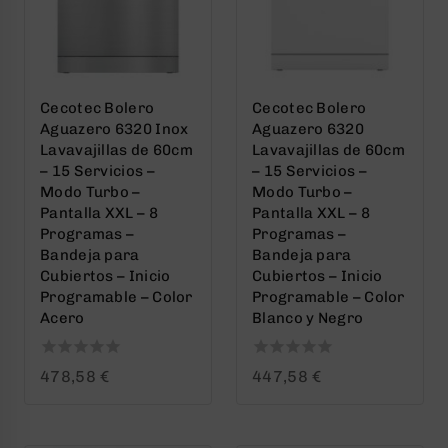
Cecotec Bolero
Cecotec Bolero
Aguazero 6320 Inox
Aguazero 6320
Lavavajillas de 60cm
Lavavajillas de 60cm
– 15 Servicios –
– 15 Servicios –
Modo Turbo –
Modo Turbo –
Pantalla XXL – 8
Pantalla XXL – 8
Programas –
Programas –
Bandeja para
Bandeja para
Cubiertos – Inicio
Cubiertos – Inicio
Programable – Color
Programable – Color
Acero
Blanco y Negro
0
0
478,58
€
447,58
€
out
out
of
of
5
5