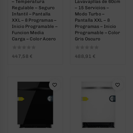
– Temperatura
Lavavajillas de 60cm
Regulable – Seguro
– 15 Servicios –
Infantil – Pantalla
Modo Turbo –
XXL – 8 Programas –
Pantalla XXL – 8
Inicio Programable –
Programas – Inicio
Funcion Media
Programable – Color
Carga – Color Acero
Gris Oscuro
0
0
447,58
€
488,91
€
out
out
of
of
5
5