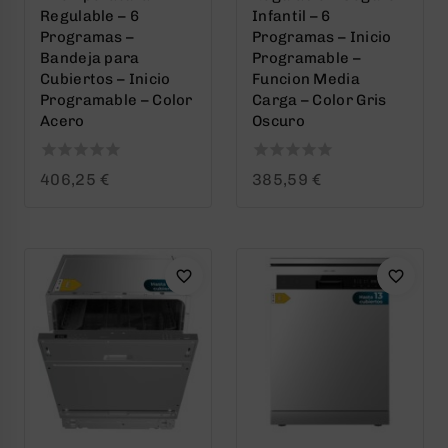
Regulable – 6
Infantil – 6
Programas –
Programas – Inicio
Bandeja para
Programable –
Cubiertos – Inicio
Funcion Media
Programable – Color
Carga – Color Gris
Acero
Oscuro
0
0
406,25
€
385,59
€
out
out
of
of
5
5