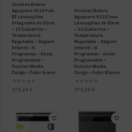
Cecotec Bolero
Aguazero 6110 Full-
Cecotec Bolero
BI Lavavajillas
Aguazero 6110 Inox
Integrable de 60cm
Lavavajillas de 60cm
– 13 Cubiertos –
– 13 Cubiertos –
Temperatura
Temperatura
Regulable – Seguro
Regulable – Seguro
Infantil – 6
Infantil – 6
Programas – Inicio
Programas – Inicio
Programable –
Programable –
Funcion Media
Funcion Media
Carga – Color Acero
Carga – Color Blanco
0
0
375,26
€
375,26
€
out
out
of
of
5
5