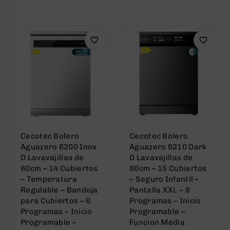
of
of
5
5
Cecotec Bolero
Cecotec Bolero
Aguazero 6200 Inox
Aguazero 6210 Dark
D Lavavajillas de
D Lavavajillas de
60cm – 14 Cubiertos
60cm – 15 Cubiertos
– Temperatura
– Seguro Infantil –
Regulable – Bandeja
Pantalla XXL – 8
para Cubiertos – 6
Programas – Inicio
Programas – Inicio
Programable –
Programable –
Funcion Media