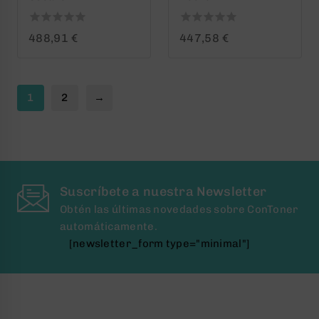
0
0
488,91
€
447,58
€
out
out
of
of
5
5
1
2
→
Suscríbete a nuestra Newsletter
Obtén las últimas novedades sobre ConToner
automáticamente.
[newsletter_form type="minimal"]