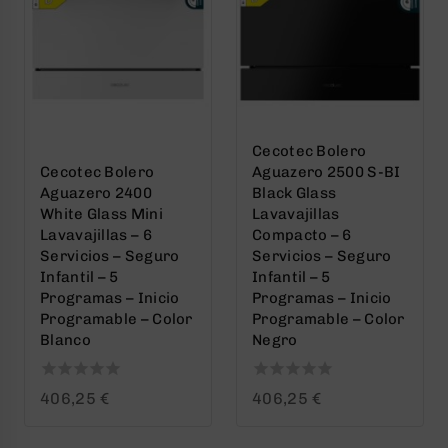
Cecotec Bolero
Cecotec Bolero
Aguazero 2500 S-BI
Aguazero 2400
Black Glass
White Glass Mini
Lavavajillas
Lavavajillas – 6
Compacto – 6
Servicios – Seguro
Servicios – Seguro
Infantil – 5
Infantil – 5
Programas – Inicio
Programas – Inicio
Programable – Color
Programable – Color
Blanco
Negro
0
0
406,25
€
406,25
€
out
out
of
of