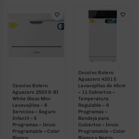
5
5
Cecotec Bolero
Aguazero 4201 E
Cecotec Bolero
Lavavajillas de 45cm
Aguazero 2500 S-BI
– 11 Cubiertos –
White Glass Mini
Temperatura
Lavavajillas – 6
Regulable – 6
Servicios – Seguro
Programas –
Infantil – 5
Bandeja para
Programas – Inicio
Cubiertos – Inicio
Programable – Color
Programable – Color
Blanco
Blanco y Negro