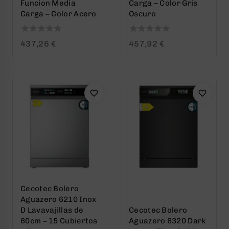
Funcion Media
Carga – Color Gris
Carga – Color Acero
Oscuro
0
0
437,26
€
457,92
€
out
out
of
of
5
5
Cecotec Bolero
Aguazero 6210 Inox
D Lavavajillas de
Cecotec Bolero
60cm – 15 Cubiertos
Aguazero 6320 Dark