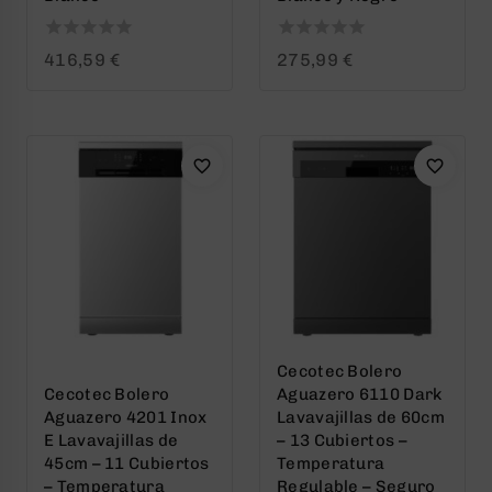
0
0
416,59
€
275,99
€
out
out
of
of
5
5
Cecotec Bolero
Cecotec Bolero
Aguazero 6110 Dark
Aguazero 4201 Inox
Lavavajillas de 60cm
E Lavavajillas de
– 13 Cubiertos –
45cm – 11 Cubiertos
Temperatura
– Temperatura
Regulable – Seguro