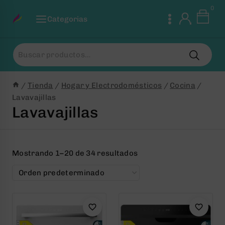
Saltar
0
al
Categorias
Contenido
Buscar
por:
/
Tienda
/
Hogar y Electrodomésticos
/
Cocina
/
Lavavajillas
Lavavajillas
Mostrando 1–20 de 34 resultados