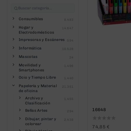
Consumibles
8.483
Hogar y
14.647
Electrodomésticos
Impresoras y Escáneres
554
Informática
10.528
Mascotas
24
Movilidad y
1.496
Smartphones
Ocio y Tiempo Libre
1.440
Papelería y Material
21.351
de oficina
Archivo y
1.455
Clasificación
16648
Bellas Artes
294
Dibujar, pintar y
2.438
colorear
0
74,85
€