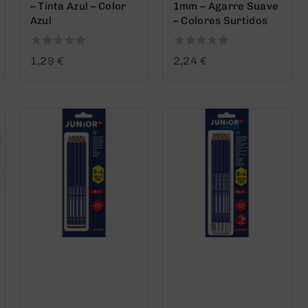
– Tinta Azul – Color
1mm – Agarre Suave
Azul
– Colores Surtidos
0
0
1,29
€
2,24
€
out
out
of
of
5
5