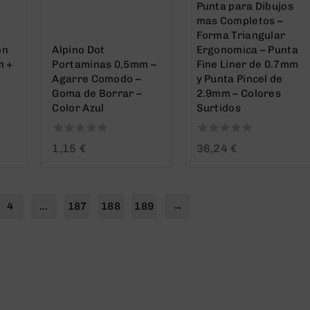
Punta para Dibujos
mas Completos –
Forma Triangular
on
Alpino Dot
Ergonomica – Punta
m +
Portaminas 0,5mm –
Fine Liner de 0.7mm
Agarre Comodo –
y Punta Pincel de
Goma de Borrar –
2.9mm – Colores
Color Azul
Surtidos
0
0
1,15
€
36,24
€
out
out
of
of
5
5
4
…
187
188
189
→