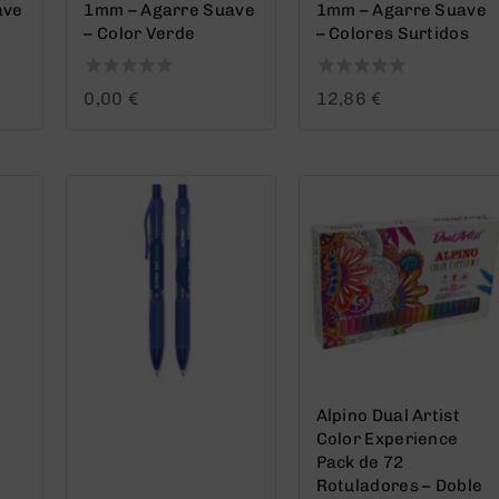
ave
1mm – Agarre Suave
1mm – Agarre Suave
– Color Verde
– Colores Surtidos
0
0
0,00
€
12,86
€
out
out
of
of
5
5
Alpino Dual Artist
Color Experience
Pack de 72
Rotuladores – Doble