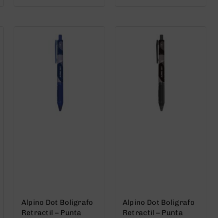
out
out
of
of
5
5
Alpino Dot Boligrafo
Alpino Dot Boligrafo
Retractil – Punta
Retractil – Punta