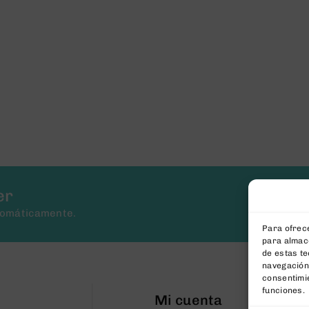
er
tomáticamente.
Para ofrece
para almace
de estas t
navegación 
consentimie
funciones.
Mi cuenta