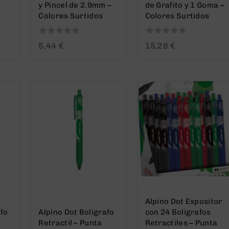
y Pincel de 2.9mm –
de Grafito y 1 Goma –
Colores Surtidos
Colores Surtidos
0
0
5,44
€
15,28
€
out
out
of
of
5
5
Alpino Dot Expositor
afo
Alpino Dot Boligrafo
con 24 Boligrafos
Retractil – Punta
Retractiles – Punta