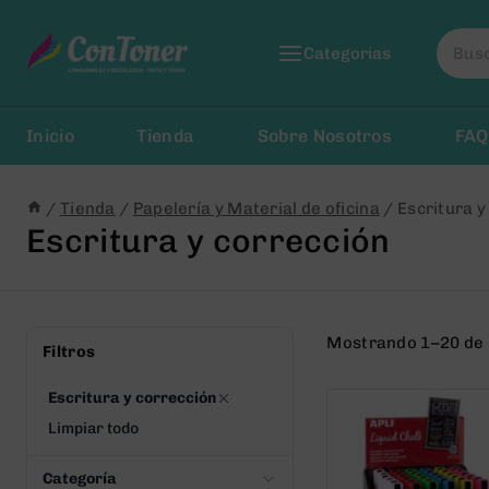
Saltar
Busca
al
Categorias
por:
Contenido
Inicio
Tienda
Sobre Nosotros
FAQ
/
Tienda
/
Papelería y Material de oficina
/
Escritura y
Escritura y corrección
Mostrando 1–20 de 
Filtros
Escritura y corrección
Limpiar todo
Categoría