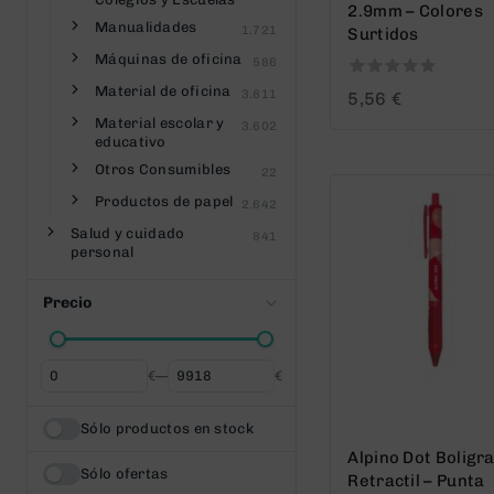
2.9mm – Colores
Manualidades
1.721
Surtidos
Máquinas de oficina
586
Material de oficina
0
3.811
5,56
€
out
Material escolar y
3.602
of
educativo
5
Otros Consumibles
22
Productos de papel
2.642
Salud y cuidado
841
personal
Precio
€
—
€
Desde
Hasta
Sólo productos en stock
Alpino Dot Boligr
Sólo ofertas
Retractil – Punta