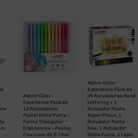
out
out
of
of
5
5
Alpino Color
de
Experience Pack de
Alpino Color
24 Rotuladores Hand
Experience Pack de
Lettering + 1
rma
12 Rotuladores
Rotulador Punta
Pastel Doble Punta –
Super Pincel, 1
ta
Forma Triangular
Rotulador Punta
mm
Ergonomica – Puntas
Fina, 1 Rotulador
Fine Liner de 0.7mm
Doble Punta, 1 Lapiz