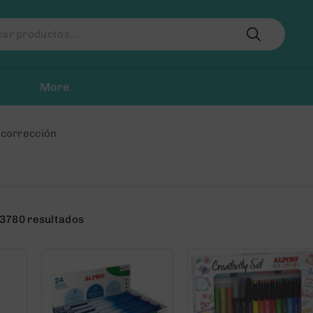
r
More
 corrección
3780 resultados