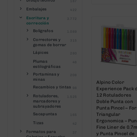
out
Dibujo técnico
187
of
Embalajes
422
5
Escritura y
3.772
corrección
Bolígrafos
1.089
Correctores y
315
gomas de borrar
Lápices
280
Plumas
46
estilográficas
Portaminas y
208
minas
Alpino Color
Recambios y tintas
98
Experience Pack 
12 Rotuladores
Rotuladores,
1.525
marcadores y
Doble Punta con
subrayadores
Punta Pincel – Fo
Sacapuntas
Triangular
165
Ergonomica – Pun
Tizas
42
Fine Liner de 0.7
Formatos para
37
y Punta Pincel de
Colegios y Escuelas