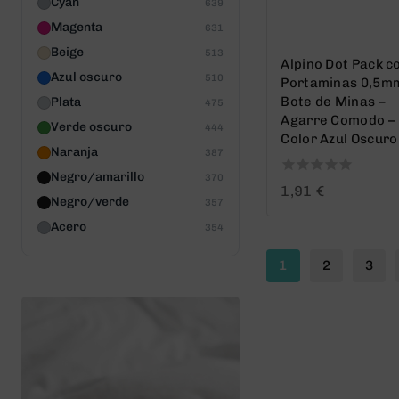
Cyan
639
Magenta
631
Beige
513
Alpino Dot Pack c
Azul oscuro
510
Portaminas 0,5m
Bote de Minas –
Plata
475
Agarre Comodo –
Verde oscuro
444
Color Azul Oscuro
Naranja
387
Negro/amarillo
370
0
1,91
€
Negro/verde
out
357
of
Acero
354
5
1
2
3