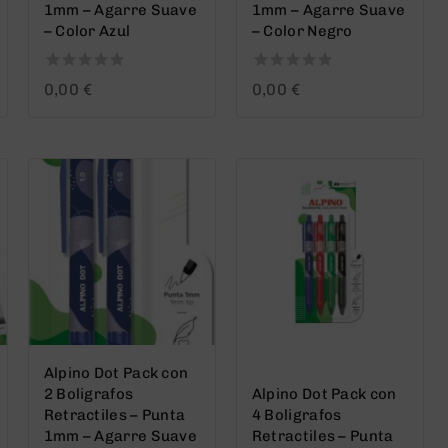
1mm – Agarre Suave
1mm – Agarre Suave
– Color Azul
– Color Negro
0
0
0,00
€
0,00
€
out
out
of
of
5
5
Alpino Dot Pack con
2 Boligrafos
Alpino Dot Pack con
Retractiles – Punta
4 Boligrafos
1mm – Agarre Suave
Retractiles – Punta