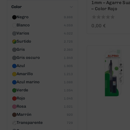
1mm – Agarre Su
Color
– Color Rojo
Negro
9.866
0
Blanco
0,00
€
4.059
out
Varios
4.022
of
5
Surtido
2.725
Gris
2.360
Gris oscuro
1.949
Azul
1.905
Amarillo
1.213
Azul marino
1.086
Verde
1.054
Rojo
1.045
Rosa
1.021
Marrón
920
Transparente
729