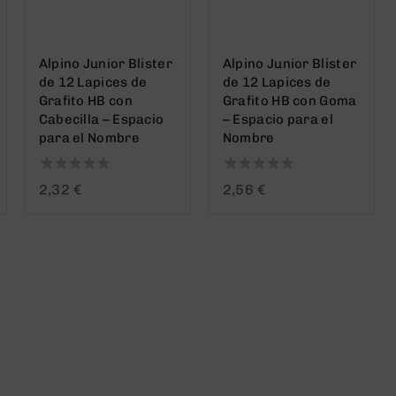
Alpino Junior Blister
Alpino Junior Blister
de 12 Lapices de
de 12 Lapices de
Grafito HB con
Grafito HB con Goma
Cabecilla – Espacio
– Espacio para el
para el Nombre
Nombre
0
0
2,32
€
2,56
€
out
out
of
of
5
5