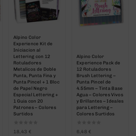
Alpino Color
Experience Kit de
Iniciacion al
Lettering con 12
Alpino Color
Rotuladores
Experience Pack de
Metalicos de Doble
12 Rotuladores
Punta, Punta Fina y
Brush Lettering –
Punta Pincel + 1 Bloc
Punta Pincel de
de Papel Negro
4.55mm – Tinta Base
Especial Lettering +
Agua – Colores Vivos
1 Guia con 20
y Brillantes – Ideales
Patrones – Colores
para Lettering –
Surtidos
Colores Surtidos
0
0
18,43
€
6,48
€