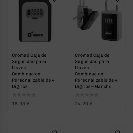
Cromad Caja de
Cromad Caja de
Seguridad para
Seguridad para
Llaves –
Llaves –
Combinacion
Combinacion
Personalizable de 4
Personalizable de 4
Digitos
Digitos – Gancho
0
0
15,38
€
24,20
€
out
out
of
of
5
5