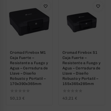
Cromad Firebox M1
Cromad Firebox S1
Caja Fuerte –
Caja Fuerte –
Resistente a Fuego y
Resistente a Fuego y
Agua – Cerradura de
Agua – Cerradura de
Llave – Diseño
Llave – Diseño
Robusto y Portatil –
Robusto y Portatil –
170x390x365mm
155x365x285mm
0
0
50,13
€
43,21
€
out
out
of
of
5
5