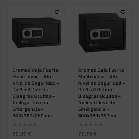
Cromad Caja Fuerte
Cromad Caja Fuerte
Electronica – Alto
Electronica – Alto
Nivel de Seguridad –
Nivel de Seguridad –
De 3 a 8 Digitos –
De 3 a 8 Digitos –
Bisagras Ocultas –
Bisagras Ocultas –
Incluye Llave de
Incluye Llave de
Emergencia –
Emergencia –
250x350x250mm
300x380x300mm
0
0
56,87
€
77,79
€
out
out