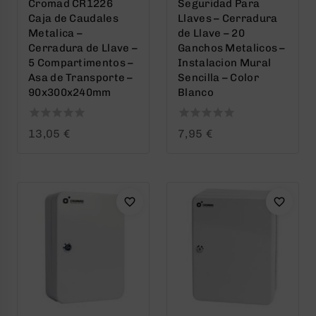
Cromad CR1226
Seguridad Para
Caja de Caudales
Llaves – Cerradura
Metalica –
de Llave – 20
Cerradura de Llave –
Ganchos Metalicos –
5 Compartimentos –
Instalacion Mural
Asa de Transporte –
Sencilla – Color
90x300x240mm
Blanco
0
0
13,05
€
7,95
€
out
out
of
of
5
5