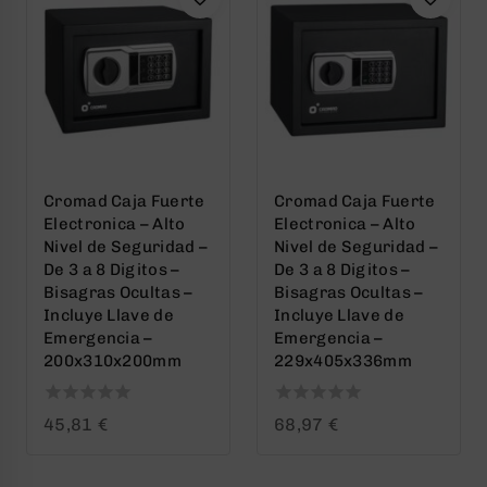
Cromad Caja Fuerte
Cromad Caja Fuerte
Electronica – Alto
Electronica – Alto
Nivel de Seguridad –
Nivel de Seguridad –
De 3 a 8 Digitos –
De 3 a 8 Digitos –
Bisagras Ocultas –
Bisagras Ocultas –
Incluye Llave de
Incluye Llave de
Emergencia –
Emergencia –
200x310x200mm
229x405x336mm
0
0
45,81
€
68,97
€
out
out
of
of
5
5