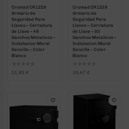
Cromad CR1228
Cromad CR1229
Armario de
Armario de
Seguridad Para
Seguridad Para
Llaves – Cerradura
Llaves – Cerradura
de Llave – 48
de Llave – 93
Ganchos Metalicos –
Ganchos Metalicos –
Instalacion Mural
Instalacion Mural
Sencilla – Color
Sencilla – Color
Blanco
Blanco
0
0
11,93
€
15,47
€
out
out
of
of
5
5