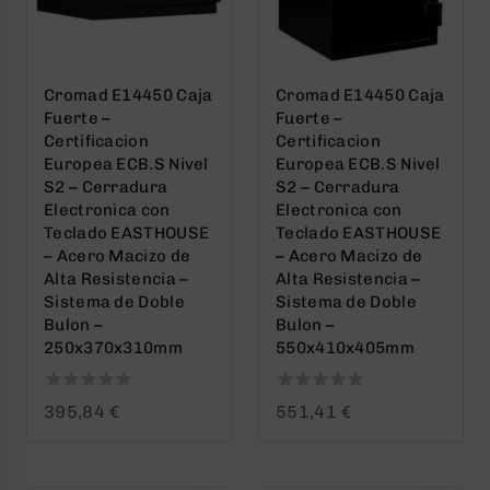
Cromad E14450 Caja
Cromad E14450 Caja
Fuerte –
Fuerte –
Certificacion
Certificacion
Europea ECB.S Nivel
Europea ECB.S Nivel
S2 – Cerradura
S2 – Cerradura
Electronica con
Electronica con
Teclado EASTHOUSE
Teclado EASTHOUSE
– Acero Macizo de
– Acero Macizo de
Alta Resistencia –
Alta Resistencia –
Sistema de Doble
Sistema de Doble
Bulon –
Bulon –
250x370x310mm
550x410x405mm
0
0
395,84
€
551,41
€
out
out
of
of
5
5