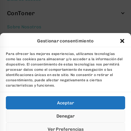
ConToner
Sobre Nosotros
Aviso legal
Gestionar consentimiento
Política de privacidad
Para ofrecer las mejores experiencias, utilizamos tecnologías
Política de cookies
como las cookies para almacenar y/o acceder a la información del
Condiciones generales Contratación
dispositivo. El consentimiento de estas tecnologías nos permitirá
procesar datos como el comportamiento de navegación o las
Contacto
identificaciones únicas en este sitio. No consentir o retirar el
consentimiento, puede afectar negativamente a ciertas
FAQs
características y funciones.
Aceptar
© 2026 All Rights Reserved. Desarrollado por
aColor
Denegar
Software
Ver Preferencias