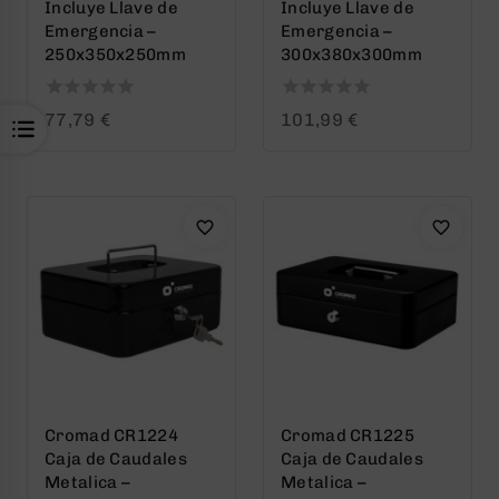
Incluye Llave de
Incluye Llave de
Emergencia –
Emergencia –
250x350x250mm
300x380x300mm
0
0
77,79
€
101,99
€
out
out
of
of
5
5
Cromad CR1224
Cromad CR1225
Caja de Caudales
Caja de Caudales
Metalica –
Metalica –