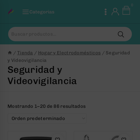
Saltar
0
al
Categorias
Contenido
Buscar
por:
/
Tienda
/
Hogar y Electrodomésticos
/
Seguridad
y Videovigilancia
Seguridad y
Videovigilancia
Mostrando 1–20 de 86 resultados