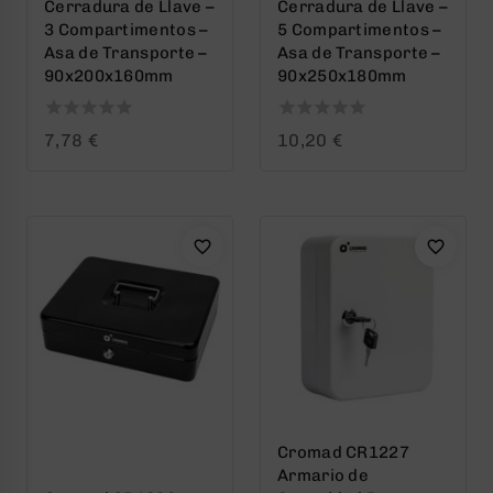
Cerradura de Llave –
Cerradura de Llave –
3 Compartimentos –
5 Compartimentos –
Asa de Transporte –
Asa de Transporte –
90x200x160mm
90x250x180mm
0
0
7,78
€
10,20
€
out
out
of
of
5
5
Cromad CR1227
Armario de