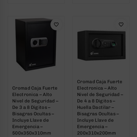
of
of
5
5
Cromad Caja Fuerte
Cromad Caja Fuerte
Electronica – Alto
Electronica – Alto
Nivel de Seguridad –
Nivel de Seguridad –
De 4 a 8 Digitos –
De 3 a 8 Digitos –
Huella Dactilar –
Bisagras Ocultas –
Bisagras Ocultas –
Incluye Llave de
Incluye Llave de
Emergencia –
Emergencia –
500x350x310mm
200x310x200mm