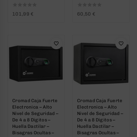
0
0
101,99
€
60,50
€
out
out
of
of
5
5
Cromad Caja Fuerte
Cromad Caja Fuerte
Electronica – Alto
Electronica – Alto
Nivel de Seguridad –
Nivel de Seguridad –
De 4 a 8 Digitos –
De 4 a 8 Digitos –
Huella Dactilar –
Huella Dactilar –
Bisagras Ocultas –
Bisagras Ocultas –