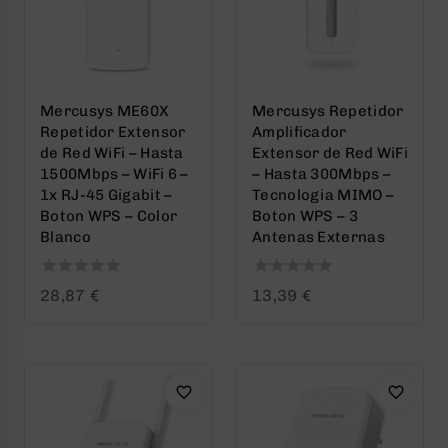
Mercusys ME60X
Mercusys Repetidor
Repetidor Extensor
Amplificador
de Red WiFi – Hasta
Extensor de Red WiFi
1500Mbps – WiFi 6 –
– Hasta 300Mbps –
1x RJ-45 Gigabit –
Tecnologia MIMO –
Boton WPS – Color
Boton WPS – 3
Blanco
Antenas Externas
0
0
28,87
€
13,39
€
out
out
of
of
5
5