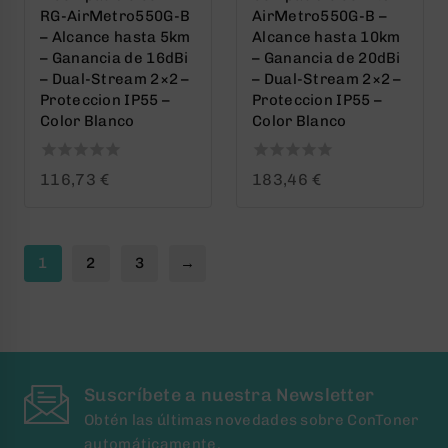
RG-AirMetro550G-B
AirMetro550G-B –
– Alcance hasta 5km
Alcance hasta 10km
– Ganancia de 16dBi
– Ganancia de 20dBi
– Dual-Stream 2×2 –
– Dual-Stream 2×2 –
Proteccion IP55 –
Proteccion IP55 –
Color Blanco
Color Blanco
0
0
116,73
€
183,46
€
out
out
of
of
5
5
1
2
3
→
Suscríbete a nuestra Newsletter
Obtén las últimas novedades sobre ConToner
automáticamente.