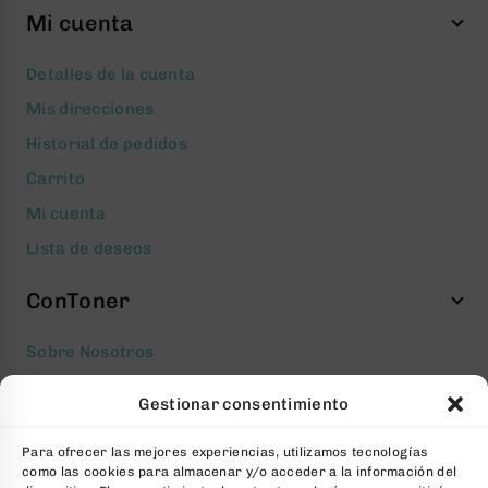
Mi cuenta
Detalles de la cuenta
Mis direcciones
Historial de pedidos
Carrito
Mi cuenta
Lista de deseos
ConToner
Sobre Nosotros
Aviso legal
Gestionar consentimiento
Política de privacidad
Para ofrecer las mejores experiencias, utilizamos tecnologías
Política de cookies
como las cookies para almacenar y/o acceder a la información del