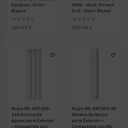
Equipos – Color
5GHz – Dual-Stream
Blanco
2×2 – Color Blanco
0
0
160,65
€
206,46
€
out
out
of
of
5
5
Ruijie RG-ANT16S-
Ruijie RG-ANT20S-90
120 Antena de
Antena de Apoyo
Apoyo para Exterior
para Exterior –
– Compatible con
Compatible con RG-