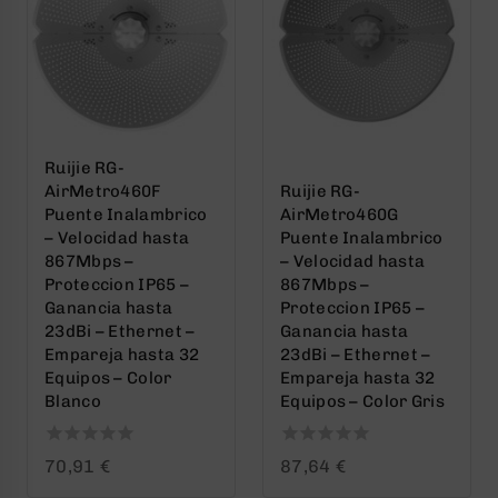
Ruijie RG-
AirMetro460F
Ruijie RG-
Puente Inalambrico
AirMetro460G
– Velocidad hasta
Puente Inalambrico
867Mbps –
– Velocidad hasta
Proteccion IP65 –
867Mbps –
Ganancia hasta
Proteccion IP65 –
23dBi – Ethernet –
Ganancia hasta
Empareja hasta 32
23dBi – Ethernet –
Equipos – Color
Empareja hasta 32
Blanco
Equipos – Color Gris
0
0
70,91
€
87,64
€
out
out