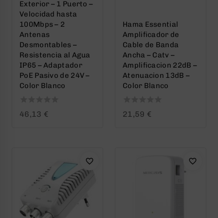
Exterior – 1 Puerto –
Velocidad hasta
100Mbps – 2
Hama Essential
Antenas
Amplificador de
Desmontables –
Cable de Banda
Resistencia al Agua
Ancha – Catv –
IP65 – Adaptador
Amplificacion 22dB –
PoE Pasivo de 24V –
Atenuacion 13dB –
Color Blanco
Color Blanco
0
0
46,13
€
21,59
€
out
out
of
of
5
5