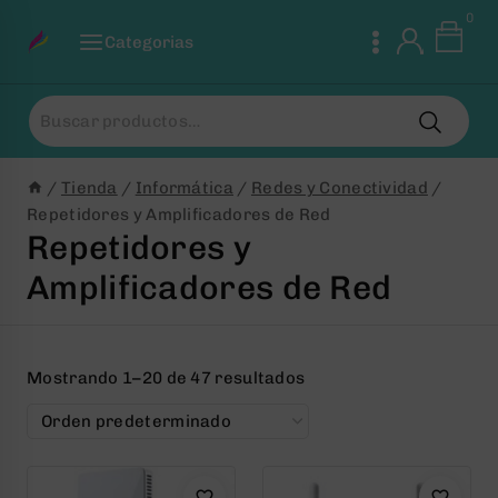
Saltar
0
al
Categorias
Contenido
Buscar
por:
/
Tienda
/
Informática
/
Redes y Conectividad
/
Repetidores y Amplificadores de Red
Repetidores y
Amplificadores de Red
Mostrando 1–20 de 47 resultados