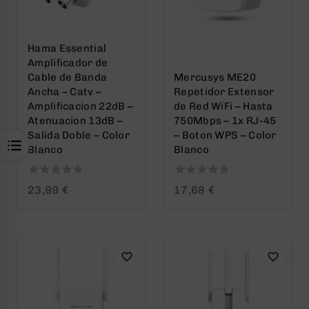
Hama Essential
Amplificador de
Cable de Banda
Mercusys ME20
Ancha – Catv –
Repetidor Extensor
Amplificacion 22dB –
de Red WiFi – Hasta
Atenuacion 13dB –
750Mbps – 1x RJ-45
Salida Doble – Color
– Boton WPS – Color
Blanco
Blanco
0
0
23,99
€
17,68
€
out
out
of
of
5
5