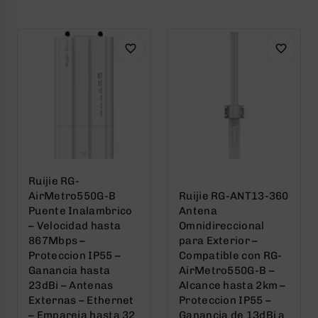
of
of
5
5
Ruijie RG-
AirMetro550G-B
Ruijie RG-ANT13-360
Puente Inalambrico
Antena
– Velocidad hasta
Omnidireccional
867Mbps –
para Exterior –
Proteccion IP55 –
Compatible con RG-
Ganancia hasta
AirMetro550G-B –
23dBi – Antenas
Alcance hasta 2km –
Externas – Ethernet
Proteccion IP55 –
– Empareja hasta 32
Ganancia de 13dBi a