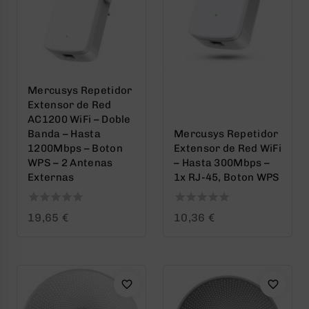
Mercusys Repetidor
Extensor de Red
AC1200 WiFi – Doble
Banda – Hasta
Mercusys Repetidor
1200Mbps – Boton
Extensor de Red WiFi
WPS – 2 Antenas
– Hasta 300Mbps –
Externas
1x RJ-45, Boton WPS
0
0
19,65
€
10,36
€
out
out
of
of
5
5