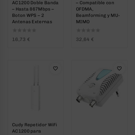
AC1200 Doble Banda
– Compatible con
– Hasta 867Mbps –
OFDMA,
Boton WPS – 2
Beamforming y MU-
Antenas Externas
MIMO
0
0
16,73
€
32,64
€
out
out
of
of
5
5
Cudy Repetidor WiFi
AC1200 para