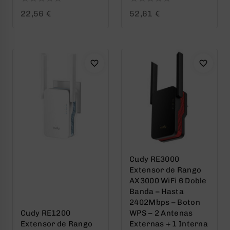
0
0
22,56
€
52,61
€
out
out
of
of
5
5
Cudy RE3000
Extensor de Rango
AX3000 WiFi 6 Doble
Banda – Hasta
2402Mbps – Boton
Cudy RE1200
WPS – 2 Antenas
Extensor de Rango
Externas + 1 Interna