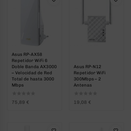
Asus RP-AX58
Repetidor WiFi 6
Doble Banda AX3000
Asus RP-N12
– Velocidad de Red
Repetidor WiFi
Total de hasta 3000
300Mbps – 2
Mbps
Antenas
0
0
75,89
€
19,08
€
out
out
of
of
5
5