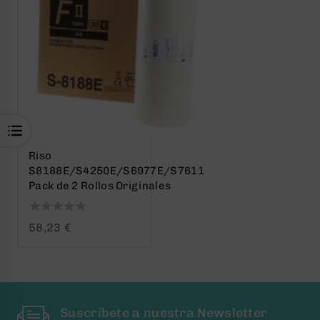
Riso
S8188E/S4250E/S6977E/S7611
Pack de 2 Rollos Originales
0
58,23
€
out
of
5
Suscríbete a nuestra Newsletter