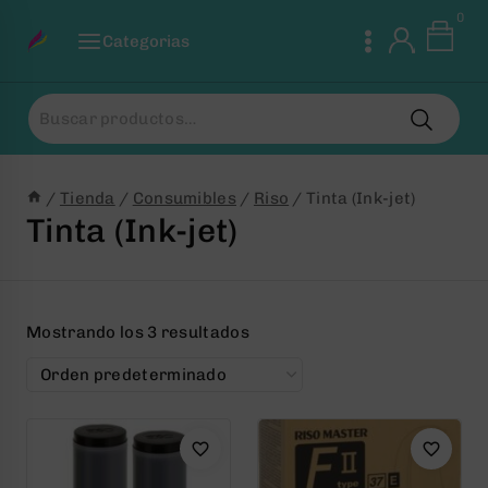
Saltar
0
al
Categorias
Contenido
Buscar
por:
/
Tienda
/
Consumibles
/
Riso
/
Tinta (Ink-jet)
Tinta (Ink-jet)
Mostrando los 3 resultados