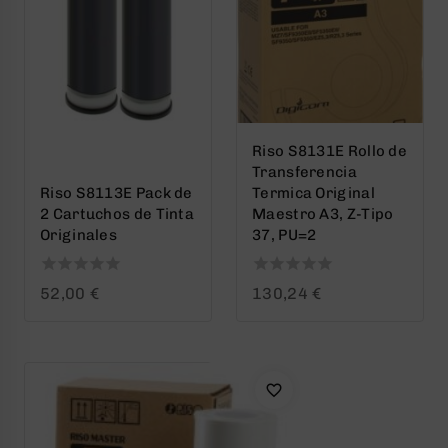
Riso S8131E Rollo de
Transferencia
Riso S8113E Pack de
Termica Original
2 Cartuchos de Tinta
Maestro A3, Z-Tipo
Originales
37, PU=2
0
0
52,00
€
130,24
€
out
out
of
of
5
5