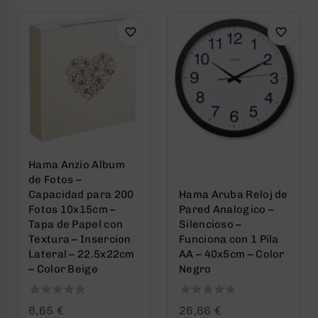
Hama Anzio Album
de Fotos –
Capacidad para 200
Hama Aruba Reloj de
Fotos 10x15cm –
Pared Analogico –
Tapa de Papel con
Silencioso –
Textura – Insercion
Funciona con 1 Pila
Lateral – 22.5x22cm
AA – 40x5cm – Color
– Color Beige
Negro
0
0
6,65
€
26,66
€