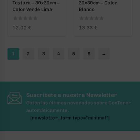
Textura – 30x30cm –
30x30cm – Color
Color Verde Lima
Blanco
0
0
12,00
€
13,33
€
out
out
of
of
5
5
1
2
3
4
5
6
→
Suscríbete a nuestra Newsletter
Obtén las últimas novedades sobre ConToner
automáticamente.
[newsletter_form type="minimal"]