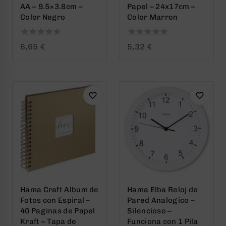
AA – 9.5×3.8cm –
Papel – 24x17cm –
Color Negro
Color Marron
0
0
6,65
€
5,32
€
out
out
of
of
5
5
Hama Craft Album de
Hama Elba Reloj de
Fotos con Espiral –
Pared Analogico –
40 Paginas de Papel
Silencioso –
Kraft – Tapa de
Funciona con 1 Pila