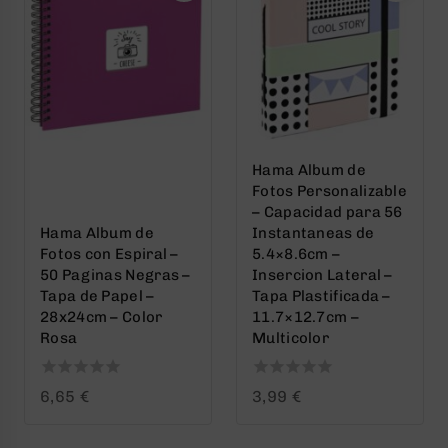
Hama Album de
Fotos Personalizable
– Capacidad para 56
Hama Album de
Instantaneas de
Fotos con Espiral –
5.4×8.6cm –
50 Paginas Negras –
Insercion Lateral –
Tapa de Papel –
Tapa Plastificada –
28x24cm – Color
11.7×12.7cm –
Rosa
Multicolor
0
0
6,65
€
3,99
€
out
out
of
of
5
5