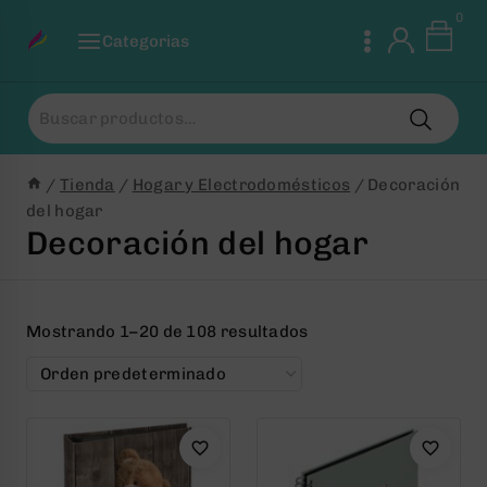
Saltar
0
al
Categorias
Contenido
Buscar
por:
/
Tienda
/
Hogar y Electrodomésticos
/
Decoración
del hogar
Decoración del hogar
Mostrando 1–20 de 108 resultados