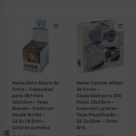
out
out
of
of
5
5
Hama Batzi Album de
Hama Catania Album
Fotos – Capacidad
de Fotos –
para 36 Fotos
Capacidad para 200
10x15cm – Tapa
Fotos 10x15cm –
Blanda – Insercion
Insercion Lateral –
Desde Arriba –
Tapa Plastificada –
12.5×16.5cm –
22.5x22cm – Color
Colores surtidos
Gris