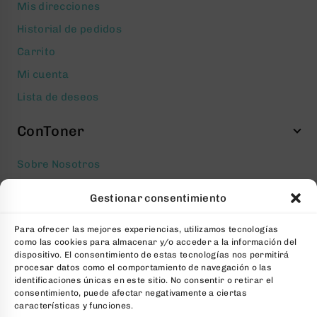
Mis direcciones
Historial de pedidos
Carrito
Mi cuenta
Lista de deseos
ConToner
Sobre Nosotros
Aviso legal
Gestionar consentimiento
Política de privacidad
Para ofrecer las mejores experiencias, utilizamos tecnologías
Política de cookies
como las cookies para almacenar y/o acceder a la información del
Condiciones generales Contratación
dispositivo. El consentimiento de estas tecnologías nos permitirá
procesar datos como el comportamiento de navegación o las
Contacto
identificaciones únicas en este sitio. No consentir o retirar el
consentimiento, puede afectar negativamente a ciertas
FAQs
características y funciones.