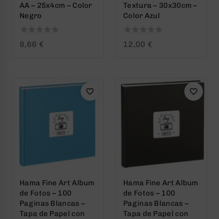
AA – 25x4cm – Color
Textura – 30x30cm –
Negro
Color Azul
0
0
8,66
€
12,00
€
out
out
of
of
5
5
Hama Fine Art Album
Hama Fine Art Album
de Fotos – 100
de Fotos – 100
Paginas Blancas –
Paginas Blancas –
Tapa de Papel con
Tapa de Papel con