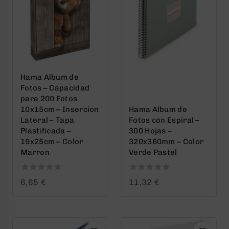
Hama Album de
Fotos – Capacidad
para 200 Fotos
10x15cm – Insercion
Hama Album de
Lateral – Tapa
Fotos con Espiral –
Plastificada –
300 Hojas –
19x25cm – Color
320x360mm – Color
Marron
Verde Pastel
0
0
6,65
€
11,32
€
out
out
of
of
5
5