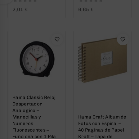
0
0
2,01
€
6,65
€
out
out
of
of
5
5
Hama Classic Reloj
Despertador
Analogico –
Manecillas y
Hama Craft Album de
Numeros
Fotos con Espiral –
Fluorescentes –
40 Paginas de Papel
Funciona con 1 Pila
Kraft – Tapa de