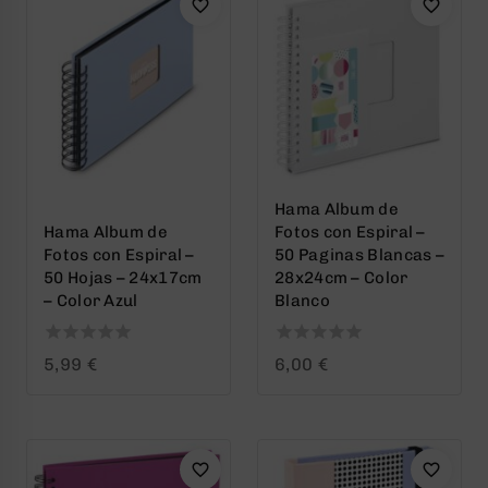
Hama Album de
Hama Album de
Fotos con Espiral –
Fotos con Espiral –
50 Paginas Blancas –
50 Hojas – 24x17cm
28x24cm – Color
– Color Azul
Blanco
0
0
5,99
€
6,00
€
out
out
of
of
5
5