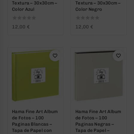
Textura – 30x30cm –
Textura – 30x30cm –
Color Azul
Color Negro
0
0
12,00
€
12,00
€
out
out
of
of
5
5
Hama Fine Art Album
Hama Fine Art Album
de Fotos – 100
de Fotos – 100
Paginas Blancas –
Paginas Negras –
Tapa de Papel con
Tapa de Papel –