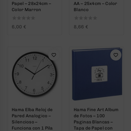
Papel – 28x24cm –
AA – 25x4cm – Color
Color Marron
Blanco
0
0
6,00
€
8,66
€
out
out
of
of
5
5
Hama Elba Reloj de
Hama Fine Art Album
Pared Analogico –
de Fotos – 100
Silencioso –
Paginas Blancas –
Funciona con 1 Pila
Tapa de Papel con