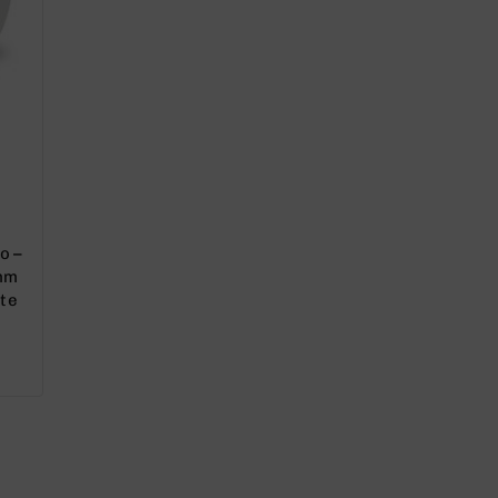
o –
mm
ate