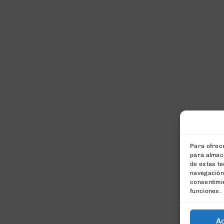
Para ofrece
para almace
de estas t
navegación 
consentimie
funciones.
A