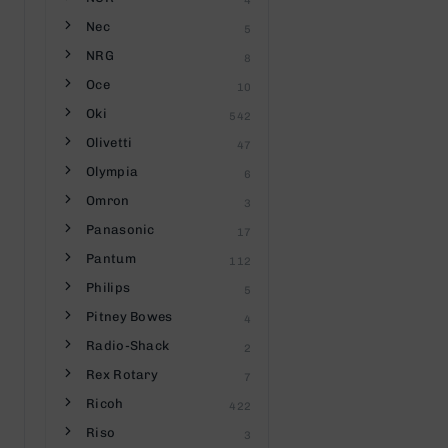
4
Nec
5
NRG
8
Oce
10
Oki
542
Olivetti
47
Olympia
6
Omron
3
Panasonic
17
Pantum
112
Philips
5
Pitney Bowes
4
Radio-Shack
2
Rex Rotary
7
Ricoh
422
Riso
3