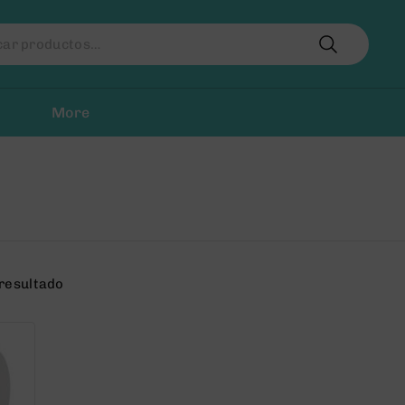
r
More
 resultado