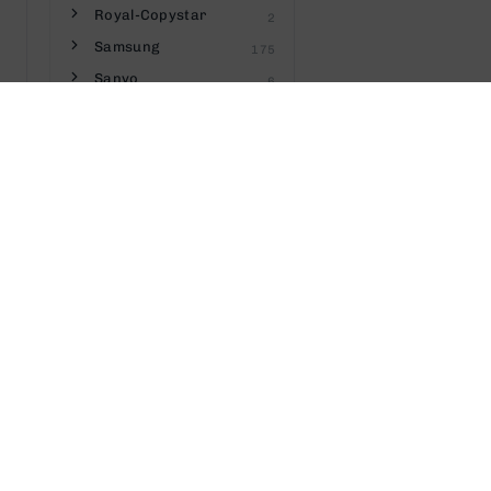
Royal-Copystar
2
Samsung
175
Sanyo
6
Savin
8
Seiko
3
Sharp
55
Sigma
1
Silver Reed
2
Sindoh
6
Star
13
Tally Genicom
4
Telecom
2
Texas-Instruments
3
Toshiba
49
Towa
2