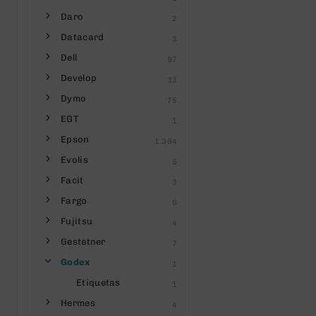
Daro
2
Datacard
3
Dell
97
Develop
33
Dymo
75
EGT
1
Epson
1.394
Evolis
5
Facit
3
Fargo
9
Fujitsu
4
Gestetner
7
Godex
1
Etiquetas
1
Hermes
4