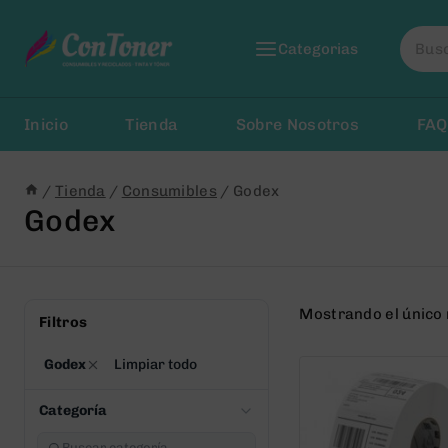
Saltar
Busca
al
Categorias
por:
Contenido
Inicio
Tienda
Sobre Nosotros
FAQ
/
Tienda
/
Consumibles
/
Godex
Godex
Mostrando el único
Filtros
Godex
Limpiar todo
Categoría