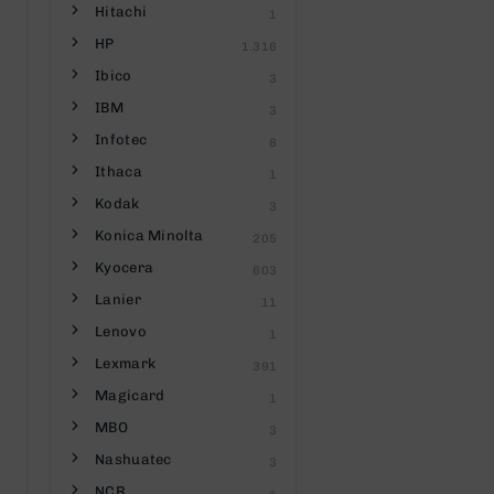
Hitachi
1
HP
1.316
Ibico
3
IBM
3
Infotec
8
Ithaca
1
Kodak
3
Konica Minolta
205
Kyocera
603
Lanier
11
Lenovo
1
Lexmark
391
Magicard
1
MBO
3
Nashuatec
3
NCR