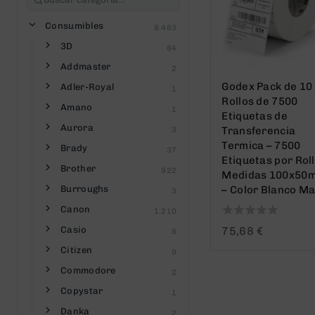
Consumibles
8.483
3D
84
Addmaster
2
Godex Pack de 10
Adler-Royal
1
Rollos de 7500
Amano
1
Etiquetas de
Aurora
Transferencia
3
Termica – 7500
Brady
37
Etiquetas por Roll
Brother
922
Medidas 100x50
Burroughs
– Color Blanco M
3
Canon
1.210
0
Casio
75,68
€
8
out
Citizen
9
of
5
Commodore
2
Copystar
1
Danka
2