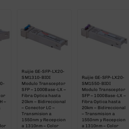
5
5
Ruijie GE-SFP-LX20-
SM1310-BIDI
Ruijie GE-SFP-LX20-
40-
Modulo Transceptor
SM1550-BIDI
SFP – 1000Base-LX –
Modulo Transceptor
tor
Fibra Optica hasta
SFP – 1000Base-LX –
H –
20km – Bidireccional
Fibra Optica hasta
a
– Conector LC –
20km – Bidireccional
Transmision a
– Transmision a
1550nm y Recepcion
1550nm y Recepcion
lor
a 1310nm – Color
a 1310nm – Color