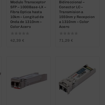
Modulo Transceptor
Bidireccional –
SFP – 1000Base-LX –
Conector LC –
Fibra Optica hasta
Transmision a
10km – Longitud de
1550nm y Recepcion
Onda de 1310nm –
a 1310nm – Color
Color Acero
Acero
0
0
42,39
€
71,29
€
out
out
of
of
5
5