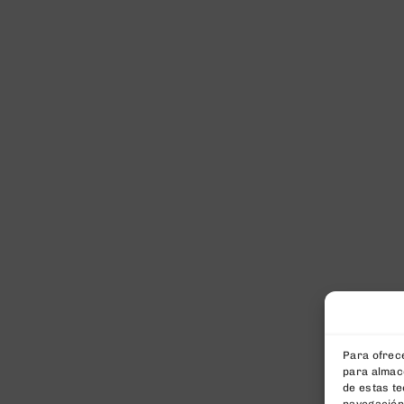
Para ofrece
para almace
de estas t