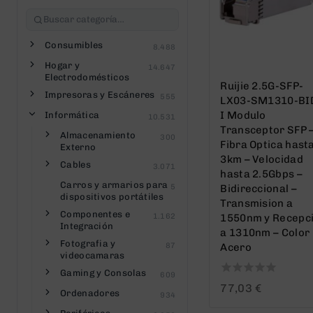
Consumibles
8.488
Hogar y
14.647
Electrodomésticos
Ruijie 2.5G-SFP-
Impresoras y Escáneres
555
LX03-SM1310-BI
I Modulo
Informática
10.531
Transceptor SFP 
Almacenamiento
300
Fibra Optica hast
Externo
3km – Velocidad
Cables
3.071
hasta 2.5Gbps –
Carros y armarios para
5
Bidireccional –
dispositivos portátiles
Transmision a
Componentes e
1.162
1550nm y Recepc
Integración
a 1310nm – Color
Fotografia y
87
Acero
videocamaras
Gaming y Consolas
609
0
77,03
€
Ordenadores
934
out
of