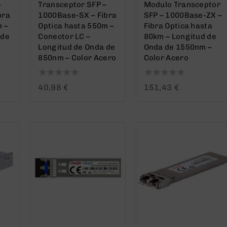
–
Transceptor SFP –
Modulo Transceptor
bra
1000Base-SX – Fibra
SFP – 1000Base-ZX –
m –
Optica hasta 550m –
Fibra Optica hasta
 de
Conector LC –
80km – Longitud de
Longitud de Onda de
Onda de 1550nm –
850nm – Color Acero
Color Acero
0
0
40,98
€
151,43
€
out
out
of
of
5
5