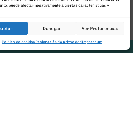
o las identificaciones únicas en este sitio. No consentir o retirar el
nto, puede afectar negativamente a ciertas características y
ceptar
Denegar
Ver Preferencias
Política de cookies
Declaración de privacidad
Impressum
[newsletter_form type="minimal"]
ConToner
Sobre Nosotros
Aviso legal
Política de privacidad