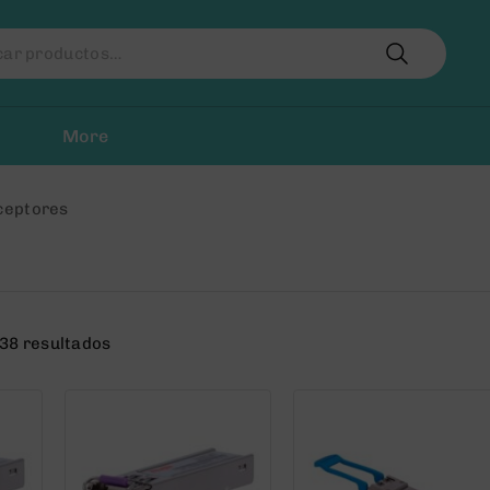
r
More
ceptores
38 resultados