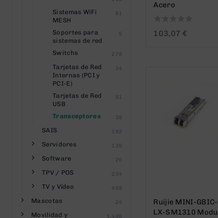
Acero
Sistemas WiFi
61
MESH
0
Soportes para
103,07
€
5
out
sistemas de red
of
Switchs
278
5
Tarjetas de Red
34
Internas (PCI y
PCI-E)
Tarjetas de Red
81
USB
Transceptores
38
SAIS
192
Servidores
139
Software
26
TPV / POS
234
TV y Vídeo
489
Mascotas
Ruijie MINI-GBIC-
24
LX-SM1310 Modu
Movilidad y
1.496