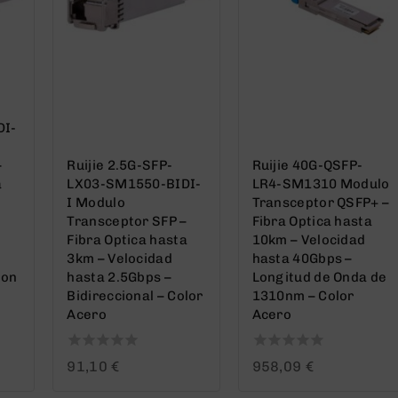
DI-
–
Ruijie 2.5G-SFP-
Ruijie 40G-QSFP-
a
LX03-SM1550-BIDI-
LR4-SM1310 Modulo
I Modulo
Transceptor QSFP+ –
Transceptor SFP –
Fibra Optica hasta
Fibra Optica hasta
10km – Velocidad
3km – Velocidad
hasta 40Gbps –
ion
hasta 2.5Gbps –
Longitud de Onda de
Bidireccional – Color
1310nm – Color
Acero
Acero
0
0
91,10
€
958,09
€
out
out
of
of