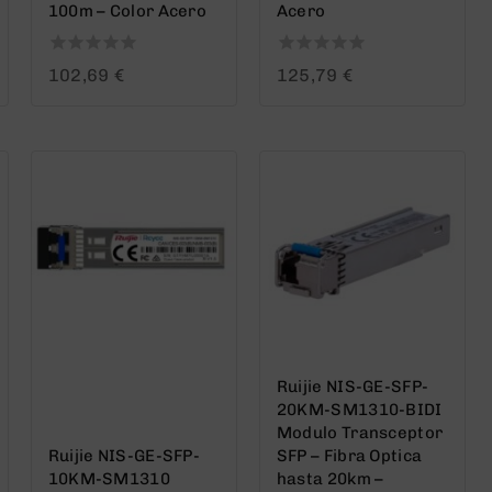
100m – Color Acero
Acero
0
0
102,69
€
125,79
€
out
out
of
of
5
5
Ruijie NIS-GE-SFP-
20KM-SM1310-BIDI
Modulo Transceptor
Ruijie NIS-GE-SFP-
SFP – Fibra Optica
10KM-SM1310
hasta 20km –