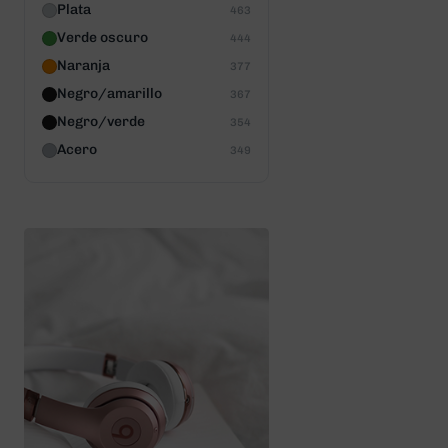
Plata
463
Verde oscuro
444
Naranja
377
Negro/amarillo
367
Negro/verde
354
Acero
349