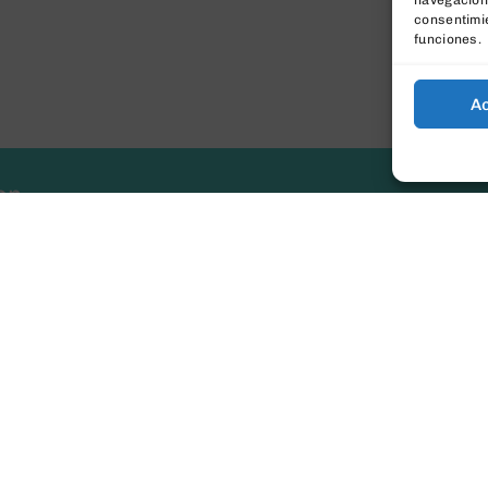
navegación 
consentimie
funciones.
A
er
tomáticamente.
Mi cuenta
Detalles de la cuenta
Mis direcciones
Historial de pedidos