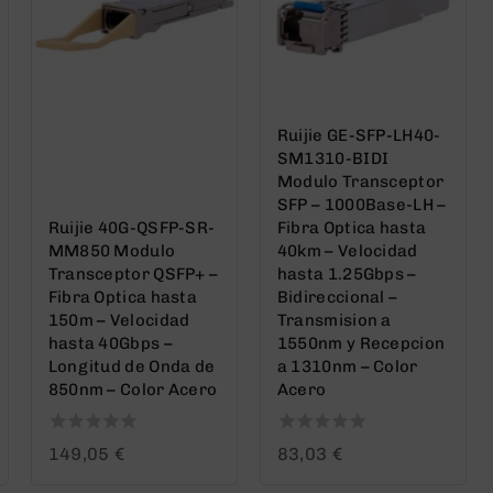
Ruijie GE-SFP-LH40-
SM1310-BIDI
Modulo Transceptor
SFP – 1000Base-LH –
Ruijie 40G-QSFP-SR-
Fibra Optica hasta
MM850 Modulo
40km – Velocidad
Transceptor QSFP+ –
hasta 1.25Gbps –
Fibra Optica hasta
Bidireccional –
150m – Velocidad
Transmision a
hasta 40Gbps –
1550nm y Recepcion
Longitud de Onda de
a 1310nm – Color
850nm – Color Acero
Acero
0
0
149,05
€
83,03
€
out
out
of
of