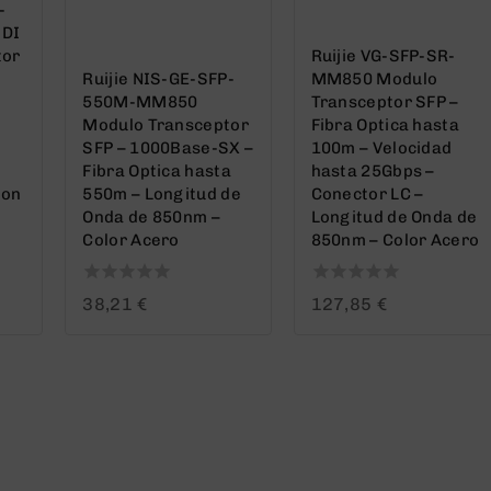
-
DI
tor
Ruijie VG-SFP-SR-
Ruijie NIS-GE-SFP-
MM850 Modulo
550M-MM850
Transceptor SFP –
Modulo Transceptor
Fibra Optica hasta
SFP – 1000Base-SX –
100m – Velocidad
Fibra Optica hasta
hasta 25Gbps –
ion
550m – Longitud de
Conector LC –
Onda de 850nm –
Longitud de Onda de
Color Acero
850nm – Color Acero
0
0
38,21
€
127,85
€
out
out
of
of
5
5