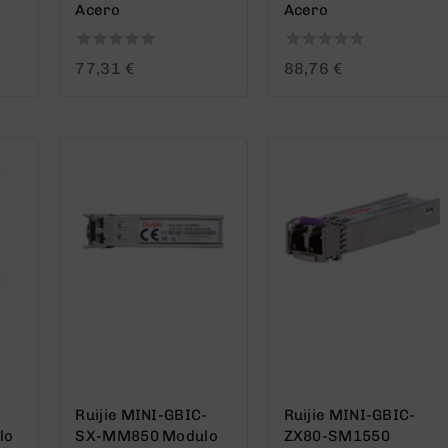
Acero
Acero
0
0
77,31
€
88,76
€
out
out
of
of
5
5
Ruijie MINI-GBIC-
Ruijie MINI-GBIC-
lo
SX-MM850 Modulo
ZX80-SM1550