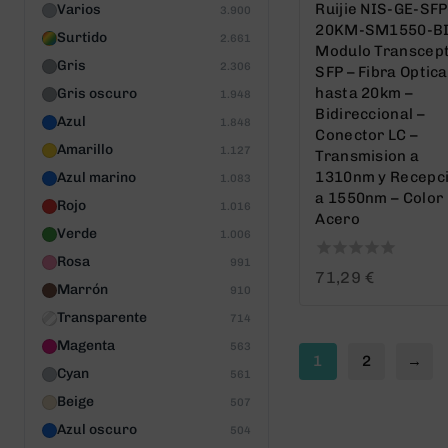
Ruijie NIS-GE-SFP
Varios
3.900
20KM-SM1550-BI
Surtido
2.661
Modulo Transcep
Gris
2.306
SFP – Fibra Optica
hasta 20km –
Gris oscuro
1.948
Bidireccional –
Azul
1.848
Conector LC –
Amarillo
1.127
Transmision a
1310nm y Recepc
Azul marino
1.083
a 1550nm – Color
Rojo
1.016
Acero
Verde
1.006
Rosa
991
0
71,29
€
Marrón
out
910
of
Transparente
714
5
Magenta
563
1
2
→
Cyan
561
Beige
507
Azul oscuro
504