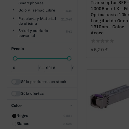
Transceptor SFP 
Smartphones
1000Base-LX – Fi
Ocio y Tiempo Libre
1.440
Optica hasta 10k
Papelería y Material
21.346
Longitud de Onda
de oficina
1310nm – Color
Salud y cuidado
841
Acero
personal
0
Precio
46,20
€
out
of
5
€
—
€
Desde
Hasta
Sólo productos en stock
Sólo ofertas
Color
Negro
9.551
Blanco
3.939