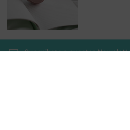
Suscríbete a nuestra Newslett
Obtén las últimas novedades sobre ConToner au
Contacta con Nosotros
Tienes alguna pregunta? Llámanos!!!
(+34) 93 673 00 41
(+34) 636 94 07 40