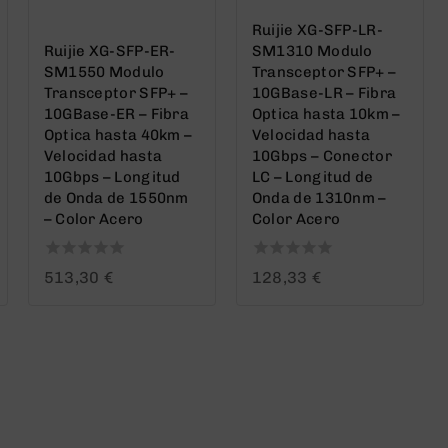
Ruijie XG-SFP-LR-
Ruijie XG-SFP-ER-
SM1310 Modulo
SM1550 Modulo
Transceptor SFP+ –
Transceptor SFP+ –
10GBase-LR – Fibra
10GBase-ER – Fibra
Optica hasta 10km –
Optica hasta 40km –
Velocidad hasta
Velocidad hasta
10Gbps – Conector
10Gbps – Longitud
LC – Longitud de
de Onda de 1550nm
Onda de 1310nm –
– Color Acero
Color Acero
0
0
513,30
€
128,33
€
out
out
of
of
5
5