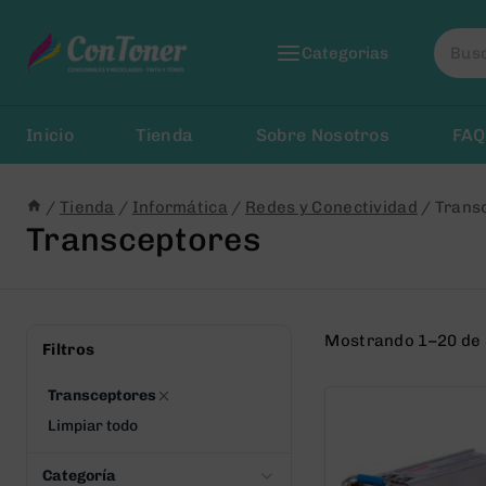
Saltar
Busca
al
Categorias
por:
Contenido
Inicio
Tienda
Sobre Nosotros
FAQ
/
Tienda
/
Informática
/
Redes y Conectividad
/
Trans
Transceptores
Mostrando 1–20 de 
Filtros
Transceptores
Limpiar todo
Categoría