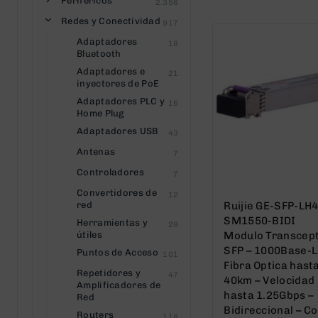
Periféricos
2.356
5
Redes y Conectividad
917
Adaptadores
18
Bluetooth
Adaptadores e
21
inyectores de PoE
Adaptadores PLC y
16
Home Plug
Adaptadores USB
43
Antenas
7
Controladores
7
Convertidores de
12
red
Ruijie GE-SFP-LH
SM1550-BIDI
Herramientas y
29
útiles
Modulo Transcep
SFP – 1000Base-L
Puntos de Acceso
101
Fibra Optica hast
Repetidores y
47
40km – Velocidad
Amplificadores de
hasta 1.25Gbps –
Red
Bidireccional – Co
Routers
118