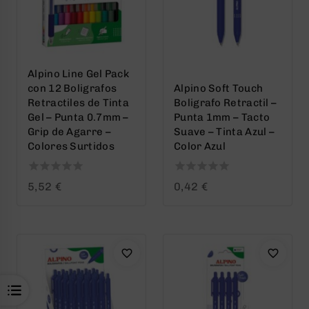
Alpino Line Gel Pack
con 12 Boligrafos
Alpino Soft Touch
Retractiles de Tinta
Boligrafo Retractil –
Gel – Punta 0.7mm –
Punta 1mm – Tacto
Grip de Agarre –
Suave – Tinta Azul –
Colores Surtidos
Color Azul
0
0
5,52
€
0,42
€
out
out
of
of
5
5