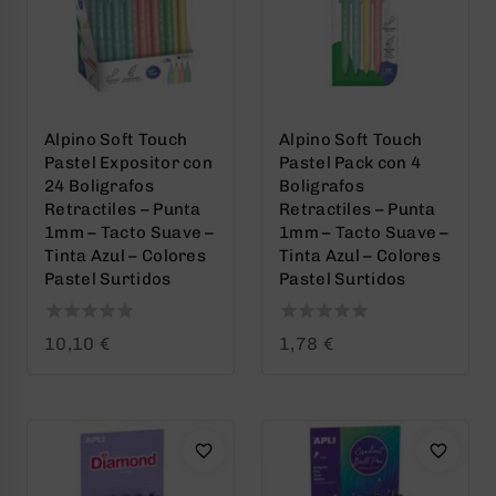
Alpino Soft Touch
Alpino Soft Touch
Pastel Expositor con
Pastel Pack con 4
24 Boligrafos
Boligrafos
Retractiles – Punta
Retractiles – Punta
1mm – Tacto Suave –
1mm – Tacto Suave –
Tinta Azul – Colores
Tinta Azul – Colores
Pastel Surtidos
Pastel Surtidos
0
0
10,10
€
1,78
€
out
out
of
of
5
5