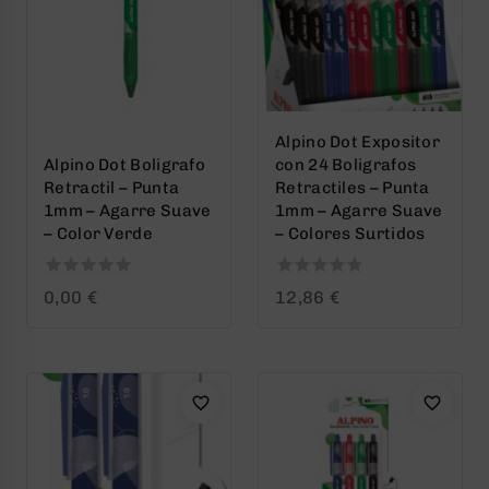
Alpino Dot Expositor
Alpino Dot Boligrafo
con 24 Boligrafos
Retractil – Punta
Retractiles – Punta
1mm – Agarre Suave
1mm – Agarre Suave
– Color Verde
– Colores Surtidos
0
0
0,00
€
12,86
€
out
out
of
of
5
5