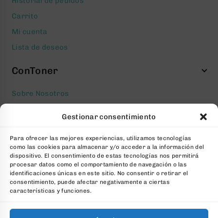
Historial de pedidos
Carrito
Mi cuenta
Lista de deseos
ConToner
Sobre Nosotros
Aviso legal
Gestionar consentimiento
Política de privacidad
Para ofrecer las mejores experiencias, utilizamos tecnologías
Política de cookies
como las cookies para almacenar y/o acceder a la información del
Condiciones generales Contratación
dispositivo. El consentimiento de estas tecnologías nos permitirá
procesar datos como el comportamiento de navegación o las
Contacto
identificaciones únicas en este sitio. No consentir o retirar el
consentimiento, puede afectar negativamente a ciertas
FAQs
características y funciones.