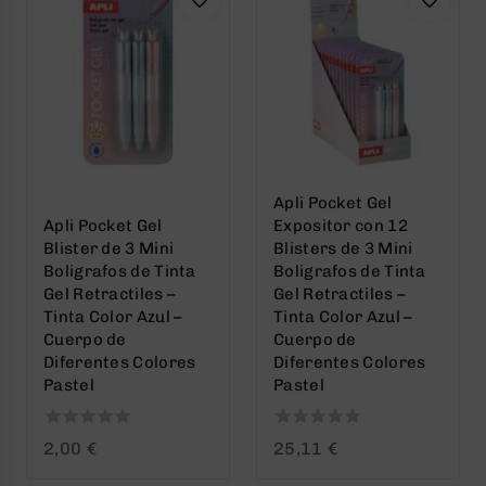
Apli Pocket Gel
Apli Pocket Gel
Expositor con 12
Blister de 3 Mini
Blisters de 3 Mini
Boligrafos de Tinta
Boligrafos de Tinta
Gel Retractiles –
Gel Retractiles –
Tinta Color Azul –
Tinta Color Azul –
Cuerpo de
Cuerpo de
Diferentes Colores
Diferentes Colores
Pastel
Pastel
0
0
2,00
€
25,11
€
out
out
of
of