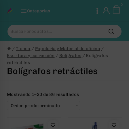
Saltar
0
al
Categorias
Contenido
Buscar
por:
/
Tienda
/
Papelería y Material de oficina
/
Escritura y corrección
/
Bolígrafos
/
Bolígrafos
retráctiles
Bolígrafos retráctiles
Mostrando 1–20 de 86 resultados