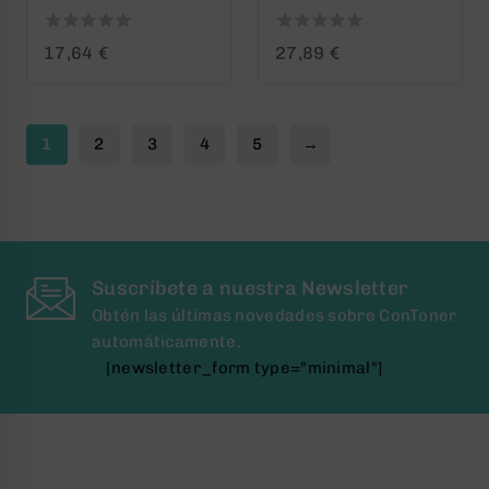
0
0
17,64
€
27,89
€
out
out
of
of
5
5
1
2
3
4
5
→
Suscríbete a nuestra Newsletter
Obtén las últimas novedades sobre ConToner
automáticamente.
[newsletter_form type="minimal"]