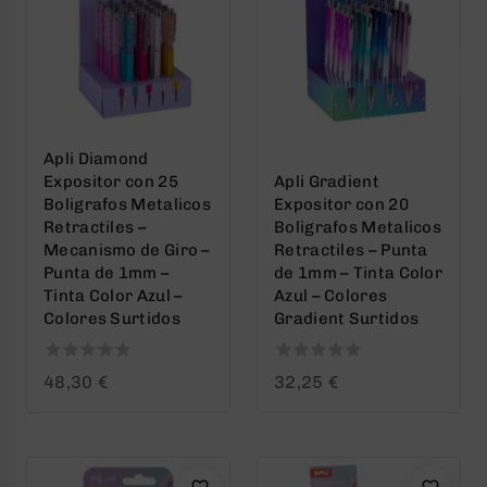
Apli Diamond
Expositor con 25
Apli Gradient
Boligrafos Metalicos
Expositor con 20
Retractiles –
Boligrafos Metalicos
Mecanismo de Giro –
Retractiles – Punta
Punta de 1mm –
de 1mm – Tinta Color
Tinta Color Azul –
Azul – Colores
Colores Surtidos
Gradient Surtidos
0
0
48,30
€
32,25
€
out
out
of
of
5
5