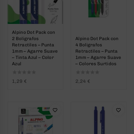
Alpino Dot Pack con
2 Boligrafos
Alpino Dot Pack con
Retractiles – Punta
4 Boligrafos
1mm – Agarre Suave
Retractiles – Punta
– Tinta Azul – Color
1mm – Agarre Suave
Azul
– Colores Surtidos
0
0
1,29
€
2,24
€
out
out
of
of
5
5