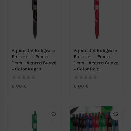
Alpino Dot Boligrafo
Alpino Dot Boligrafo
Retractil – Punta
Retractil – Punta
1mm – Agarre Suave
1mm – Agarre Suave
– Color Negro
– Color Rojo
0
0
0,00
€
0,00
€
out
out
of
of
5
5