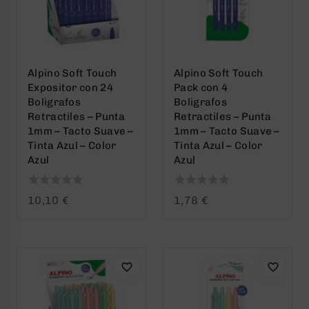
Alpino Soft Touch
Alpino Soft Touch
Expositor con 24
Pack con 4
Boligrafos
Boligrafos
Retractiles – Punta
Retractiles – Punta
1mm – Tacto Suave –
1mm – Tacto Suave –
Tinta Azul – Color
Tinta Azul – Color
Azul
Azul
0
0
10,10
€
1,78
€
out
out
of
of
5
5