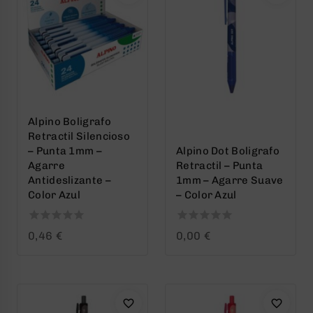
Alpino Boligrafo
Retractil Silencioso
– Punta 1mm –
Alpino Dot Boligrafo
Agarre
Retractil – Punta
Antideslizante –
1mm – Agarre Suave
Color Azul
– Color Azul
0
0
0,46
€
0,00
€
out
out
of
of
5
5