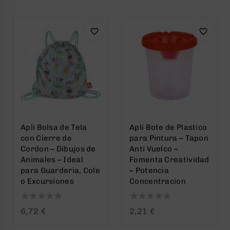
5
5
Apli Bolsa de Tela
Apli Bote de Plastico
con Cierre de
para Pintura – Tapon
Cordon – Dibujos de
Anti Vuelco –
Animales – Ideal
Fomenta Creatividad
para Guarderia, Cole
– Potencia
o Excursiones
Concentracion
0
0
6,72
€
2,21
€
out
out
of
of