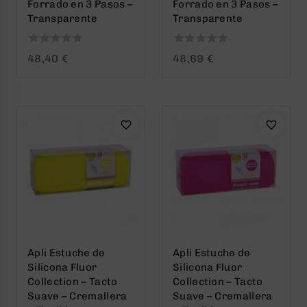
Forrado en 3 Pasos –
Forrado en 3 Pasos –
Transparente
Transparente
0
0
48,40
€
48,69
€
out
out
of
of
5
5
Apli Estuche de
Apli Estuche de
Silicona Fluor
Silicona Fluor
Collection – Tacto
Collection – Tacto
Suave – Cremallera
Suave – Cremallera