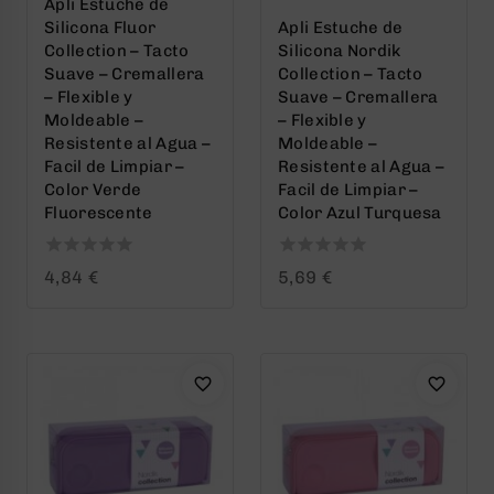
Apli Estuche de
Silicona Fluor
Apli Estuche de
Collection – Tacto
Silicona Nordik
Suave – Cremallera
Collection – Tacto
– Flexible y
Suave – Cremallera
Moldeable –
– Flexible y
Resistente al Agua –
Moldeable –
Facil de Limpiar –
Resistente al Agua –
Color Verde
Facil de Limpiar –
Fluorescente
Color Azul Turquesa
0
0
4,84
€
5,69
€
out
out
of
of
5
5