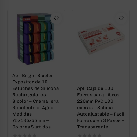
5
5
Apli Bright Bicolor
Expositor de 16
Estuches de Silicona
Apli Caja de 100
Rectangulares
Forros para Libros
Bicolor – Cremallera
220mm PVC 130
Repelente al Agua –
micras – Solapa
Medidas
Autoajustable – Facil
75x185x55mm –
Forrado en 3 Pasos –
Colores Surtidos
Transparente