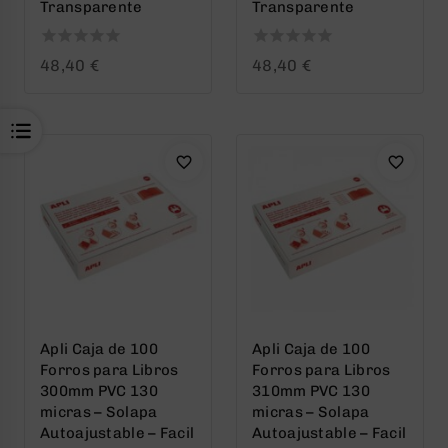
Transparente
Transparente
0
0
48,40
€
48,40
€
out
out
of
of
5
5
Apli Caja de 100
Apli Caja de 100
Forros para Libros
Forros para Libros
300mm PVC 130
310mm PVC 130
micras – Solapa
micras – Solapa
Autoajustable – Facil
Autoajustable – Facil