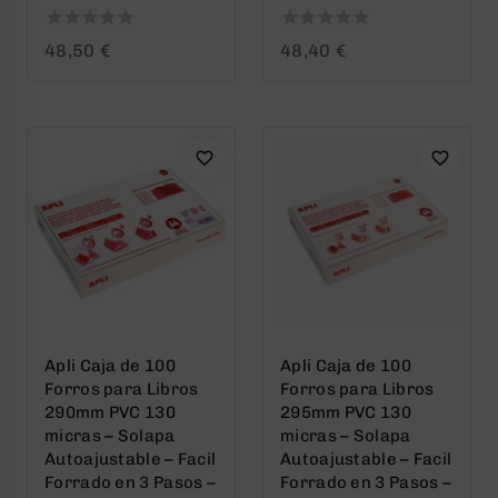
0
0
48,50
€
48,40
€
out
out
of
of
5
5
Apli Caja de 100
Apli Caja de 100
Forros para Libros
Forros para Libros
290mm PVC 130
295mm PVC 130
micras – Solapa
micras – Solapa
Autoajustable – Facil
Autoajustable – Facil
Forrado en 3 Pasos –
Forrado en 3 Pasos –