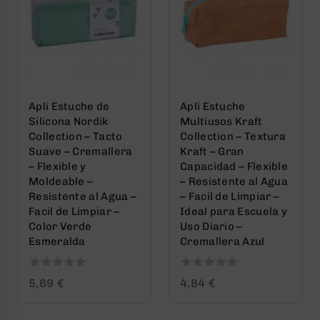
Apli Estuche de
Apli Estuche
Silicona Nordik
Multiusos Kraft
Collection – Tacto
Collection – Textura
Suave – Cremallera
Kraft – Gran
– Flexible y
Capacidad – Flexible
Moldeable –
– Resistente al Agua
Resistente al Agua –
– Facil de Limpiar –
Facil de Limpiar –
Ideal para Escuela y
Color Verde
Uso Diario –
Esmeralda
Cremallera Azul
0
0
5,69
€
4,84
€
out
out
of
of
5
5