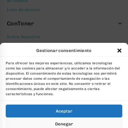
Mi cuenta
Lista de deseos
ConToner
Sobre Nosotros
Aviso legal
Gestionar consentimiento
Política de privacidad
Para ofrecer las mejores experiencias, utilizamos tecnologías
Política de cookies
como las cookies para almacenar y/o acceder a la información del
Condiciones generales Contratación
dispositivo. El consentimiento de estas tecnologías nos permitirá
procesar datos como el comportamiento de navegación o las
Contacto
identificaciones únicas en este sitio. No consentir o retirar el
consentimiento, puede afectar negativamente a ciertas
FAQs
características y funciones.
Aceptar
© 2026 All Rights Reserved. Desarrollado por
aColor
Denegar
Software