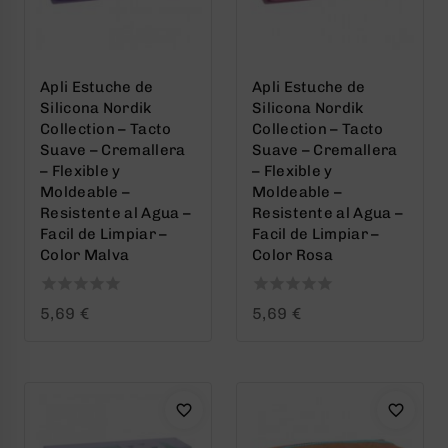
Apli Estuche de
Apli Estuche de
Silicona Nordik
Silicona Nordik
Collection – Tacto
Collection – Tacto
Suave – Cremallera
Suave – Cremallera
– Flexible y
– Flexible y
Moldeable –
Moldeable –
Resistente al Agua –
Resistente al Agua –
Facil de Limpiar –
Facil de Limpiar –
Color Malva
Color Rosa
0
0
5,69
€
5,69
€
out
out
of
of
5
5