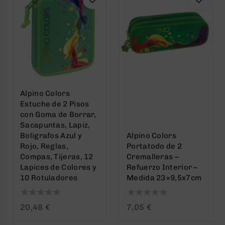
Alpino Colors
Estuche de 2 Pisos
con Goma de Borrar,
Sacapuntas, Lapiz,
Boligrafos Azul y
Alpino Colors
Rojo, Reglas,
Portatodo de 2
Compas, Tijeras, 12
Cremalleras –
Lapices de Colores y
Refuerzo Interior –
10 Rotuladores
Medida 23×9,5x7cm
0
0
20,48
€
7,05
€
out
out
of
of