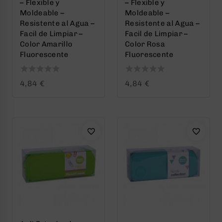
– Flexible y
– Flexible y
Moldeable –
Moldeable –
Resistente al Agua –
Resistente al Agua –
Facil de Limpiar –
Facil de Limpiar –
Color Amarillo
Color Rosa
Fluorescente
Fluorescente
0
0
4,84
€
4,84
€
out
out
of
of
5
5