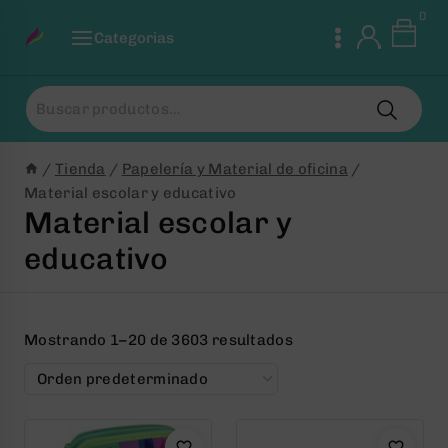
Saltar
0
al
Categorias
Contenido
Buscar
por:
/
Tienda
/
Papelería y Material de oficina
/
Material escolar y educativo
Material escolar y
educativo
Mostrando 1–20 de 3603 resultados