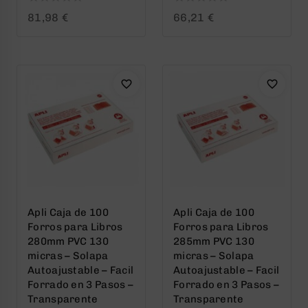
0
0
81,98
€
66,21
€
out
out
of
of
5
5
Apli Caja de 100
Apli Caja de 100
Forros para Libros
Forros para Libros
280mm PVC 130
285mm PVC 130
micras – Solapa
micras – Solapa
Autoajustable – Facil
Autoajustable – Facil
Forrado en 3 Pasos –
Forrado en 3 Pasos –
Transparente
Transparente