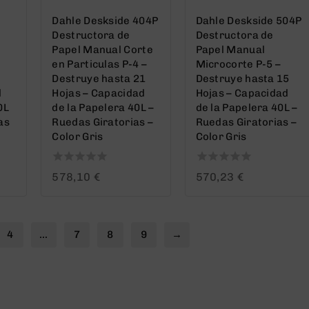
Dahle Deskside 404P
Dahle Deskside 504P
Destructora de
Destructora de
Papel Manual Corte
Papel Manual
en Particulas P-4 –
Microcorte P-5 –
Destruye hasta 21
Destruye hasta 15
d
Hojas – Capacidad
Hojas – Capacidad
0L
de la Papelera 40L –
de la Papelera 40L –
as
Ruedas Giratorias –
Ruedas Giratorias –
Color Gris
Color Gris
0
0
578,10
€
570,23
€
out
out
of
of
5
5
4
…
7
8
9
→