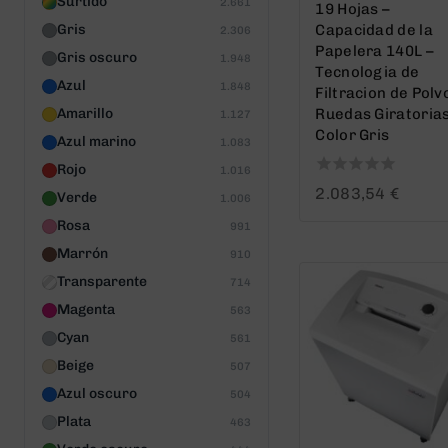
Surtido
2.661
19 Hojas –
Gris
Capacidad de la
2.306
Papelera 140L –
Gris oscuro
1.948
Tecnologia de
Azul
1.848
Filtracion de Polv
Amarillo
Ruedas Giratorias
1.127
Color Gris
Azul marino
1.083
Rojo
1.016
0
2.083,54
€
Verde
1.006
out
Rosa
of
991
5
Marrón
910
Transparente
714
Magenta
563
Cyan
561
Beige
507
Azul oscuro
504
Plata
463