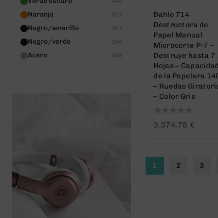
Verde oscuro
444
Dahle 714
Naranja
377
Destructora de
Negro/amarillo
367
Papel Manual
Negro/verde
354
Microcorte P-7 –
Destruye hasta 7
Acero
349
Hojas – Capacida
de la Papelera 14
– Ruedas Giratori
– Color Gris
0
3.374,78
€
out
of
5
1
2
3