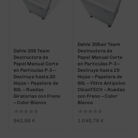
Dahle 306air Team
Dahle 306 Team
Destructora de
Destructora de
Papel Manual Corte
Papel Manual Corte
en Particulas P-3 –
en Particulas P-3 –
Destruye hasta 20
Destruye hasta 20
Hojas – Papelera de
Hojas – Papelera de
60L – Filtro Antipolvo
60L – Ruedas
CleanTEC® – Ruedas
Giratorias con Freno
con Freno – Color
– Color Blanco
Blanco
0
0
942,56
€
1.040,79
€
out
out
of
of
5
5