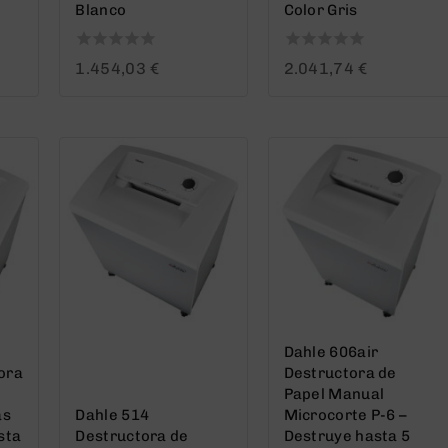
Blanco
Color Gris
0
0
1.454,03
€
2.041,74
€
out
out
of
of
5
5
Dahle 606air
ora
Destructora de
Papel Manual
as
Dahle 514
Microcorte P-6 –
sta
Destructora de
Destruye hasta 5