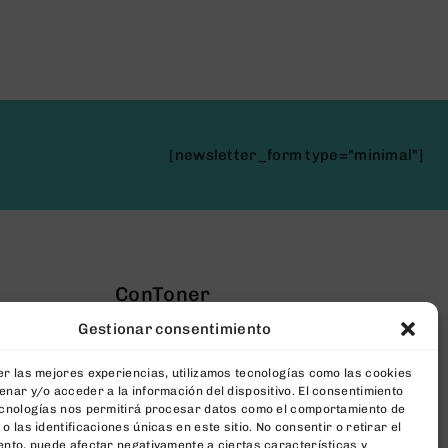
[newsletter_form type="minimal"]
ConToner
Gestionar consentimiento
Sobre Nosotros
Aviso legal
r las mejores experiencias, utilizamos tecnologías como las cookies
nar y/o acceder a la información del dispositivo. El consentimiento
Política de privacidad
ecnologías nos permitirá procesar datos como el comportamiento de
o las identificaciones únicas en este sitio. No consentir o retirar el
Política de cookies
nto, puede afectar negativamente a ciertas características y