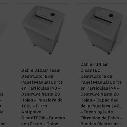
Dahle 414 air
Dahle 310air Team
CleanTEC
Destructora de
Destructora de
Papel Manual Corte
Papel Manual Corte
en Particulas P-3 –
en Particulas P-4 –
te
Destruye hasta 20
Destruye hasta 26
–
Hojas – Papelera de
Hojas – Capacidad
0
100L – Filtro
de la Papelera 140L
de
Antipolvo
– Tecnologia de
CleanTEC® – Ruedas
Filtracion de Polvo –
eno
con Freno – Color
Ruedas Giratorias –