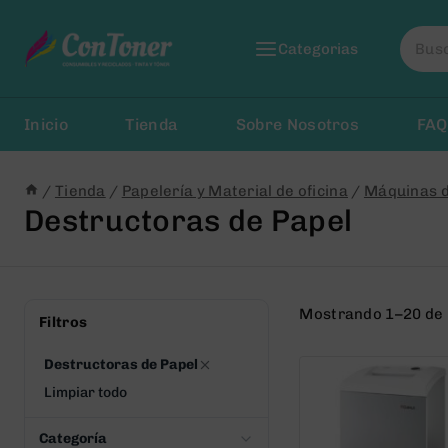
Saltar
Busca
al
Categorias
por:
Contenido
Inicio
Tienda
Sobre Nosotros
FAQ
/
Tienda
/
Papelería y Material de oficina
/
Máquinas d
Destructoras de Papel
Mostrando 1–20 de 
Filtros
Destructoras de Papel
Limpiar todo
Categoría