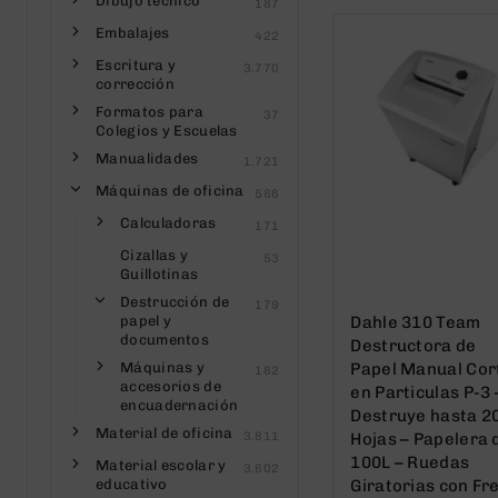
Dibujo técnico
187
Embalajes
422
Escritura y
3.770
corrección
Formatos para
37
Colegios y Escuelas
Manualidades
1.721
Máquinas de oficina
586
Calculadoras
171
Cizallas y
53
Guillotinas
Destrucción de
179
papel y
Dahle 310 Team
documentos
Destructora de
Máquinas y
Papel Manual Cor
182
accesorios de
en Particulas P-3 
encuadernación
Destruye hasta 2
Material de oficina
3.811
Hojas – Papelera 
100L – Ruedas
Material escolar y
3.602
educativo
Giratorias con Fr