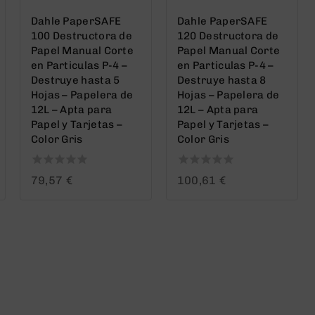
Dahle PaperSAFE
Dahle PaperSAFE
100 Destructora de
120 Destructora de
Papel Manual Corte
Papel Manual Corte
en Particulas P-4 –
en Particulas P-4 –
Destruye hasta 5
Destruye hasta 8
Hojas – Papelera de
Hojas – Papelera de
12L – Apta para
12L – Apta para
Papel y Tarjetas –
Papel y Tarjetas –
Color Gris
Color Gris
0
0
79,57
€
100,61
€
out
out
of
of
5
5