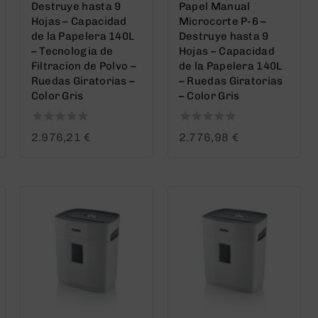
Destruye hasta 9
Papel Manual
Hojas – Capacidad
Microcorte P-6 –
de la Papelera 140L
Destruye hasta 9
– Tecnologia de
Hojas – Capacidad
Filtracion de Polvo –
de la Papelera 140L
Ruedas Giratorias –
– Ruedas Giratorias
Color Gris
– Color Gris
0
0
2.976,21
€
2.776,98
€
out
out
of
of
5
5