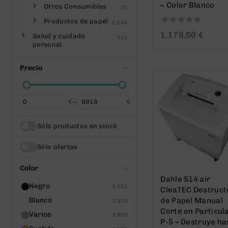
– Color Blanco
Otros Consumibles
22
Productos de papel
2.642
0
1.178,50
€
Salud y cuidado
841
out
personal
of
5
Precio
€
—
€
Desde
Hasta
Sólo productos en stock
Sólo ofertas
Color
Dahle 514 air
Negro
9.551
CleaTEC Destruct
Blanco
de Papel Manual
3.939
Corte en Particul
Varios
3.900
P-5 – Destruye ha