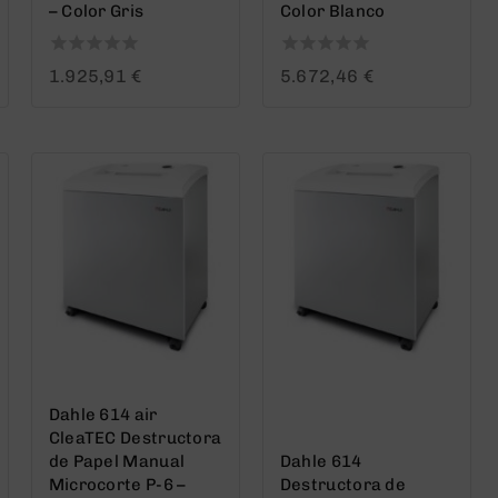
– Color Gris
Color Blanco
0
0
1.925,91
€
5.672,46
€
out
out
of
of
5
5
Dahle 614 air
CleaTEC Destructora
de Papel Manual
Dahle 614
Microcorte P-6 –
Destructora de