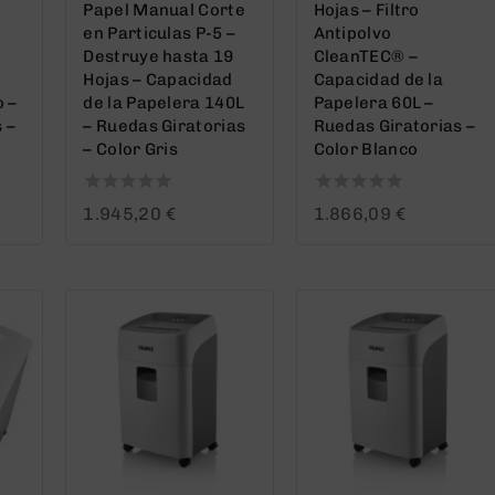
Papel Manual Corte
Hojas – Filtro
en Particulas P-5 –
Antipolvo
Destruye hasta 19
CleanTEC® –
Hojas – Capacidad
Capacidad de la
o –
de la Papelera 140L
Papelera 60L –
 –
– Ruedas Giratorias
Ruedas Giratorias –
– Color Gris
Color Blanco
0
0
1.945,20
€
1.866,09
€
out
out
of
of
5
5