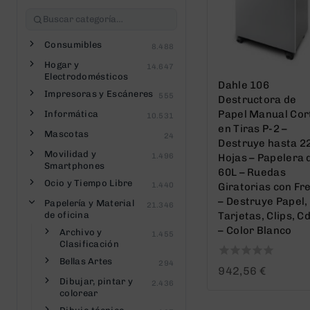
Consumibles
8.488
Hogar y
14.647
Electrodomésticos
Dahle 106
Impresoras y Escáneres
555
Destructora de
Papel Manual Cor
Informática
10.531
en Tiras P-2 –
Mascotas
24
Destruye hasta 2
Movilidad y
1.496
Hojas – Papelera 
Smartphones
60L – Ruedas
Ocio y Tiempo Libre
1.440
Giratorias con Fr
– Destruye Papel,
Papelería y Material
21.346
de oficina
Tarjetas, Clips, C
– Color Blanco
Archivo y
1.455
Clasificación
Bellas Artes
294
0
942,56
€
out
Dibujar, pintar y
2.436
of
colorear
5