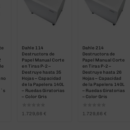
te
Dahle 114
Dahle 214
Destructora de
Destructora de
2
Papel Manual Corte
Papel Manual Corte
de
en Tiras P-2 –
en Tiras P-2 –
Destruye hasta 35
Destruye hasta 26
eno
Hojas – Capacidad
Hojas – Capacidad
de la Papelera 140L
de la Papelera 140L
d`s
– Ruedas Giratorias
– Ruedas Giratorias
– Color Gris
– Color Gris
0
0
1.729,66
€
1.729,66
€
out
out
of
of
5
5