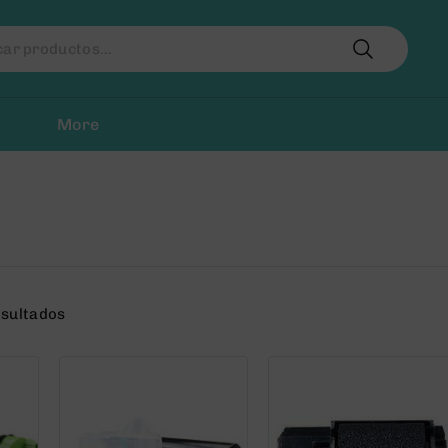
r
More
esultados