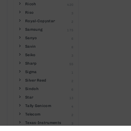
Ricoh
420
Riso
3
Royal-Copystar
2
Samsung
175
Sanyo
6
Savin
8
Seiko
3
Sharp
55
Sigma
1
Silver Reed
2
Sindoh
6
Star
13
Tally Genicom
4
Telecom
2
Texas-Instruments
3