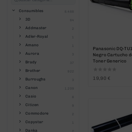
Consumibles
8.488
3D
84
Addmaster
2
Adler-Royal
1
Amano
1
Panasonic DQ-TU
Aurora
Negro Cartucho d
3
Toner Generico
Brady
37
Brother
922
0
19,90
€
Burroughs
3
out
of
Canon
1.209
5
Casio
8
Citizen
9
Commodore
2
Copystar
1
Danka
2