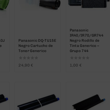
Panasonic
IR40/IR70/GR744
10J
Panasonic DQ-TU15E
Negro Rodillo de
e
Negro Cartucho de
Tinta Generico –
Toner Generico
Grupo 744
0
0
24,90
€
1,00
€
out
out
of
of
5
5