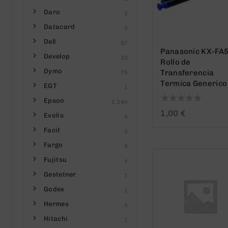
Daro
2
Datacard
3
Dell
97
Panasonic KX-FA
Develop
33
Rollo de
Dymo
Transferencia
75
Termica Generico
EGT
1
Epson
1.394
0
1,00
€
Evolis
5
out
of
Facit
3
5
Fargo
9
Fujitsu
4
Gestetner
7
Godex
1
Hermes
4
Hitachi
1