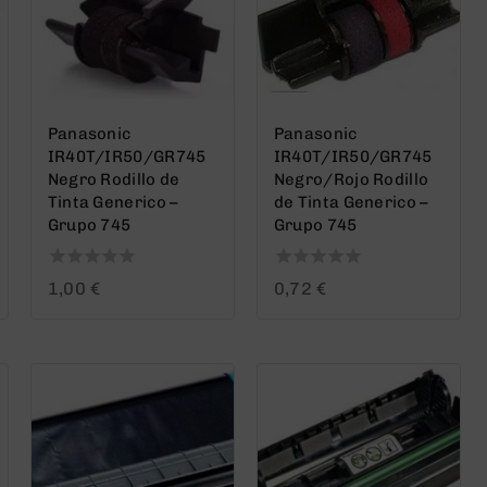
Panasonic
Panasonic
IR40T/IR50/GR745
IR40T/IR50/GR745
Negro Rodillo de
Negro/Rojo Rodillo
Tinta Generico –
de Tinta Generico –
Grupo 745
Grupo 745
0
0
1,00
€
0,72
€
out
out
of
of
5
5