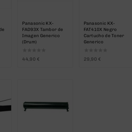
Panasonic KX-
Panasonic KX-
de
FAD93X Tambor de
FAT410X Negro
Imagen Generico
Cartucho de Toner
(Drum)
Generico
0
0
44,90
€
29,90
€
out
out
of
of
5
5