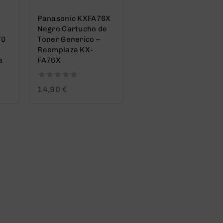
Panasonic KXFA76X
Negro Cartucho de
70
Toner Generico –
Reemplaza KX-
a
FA76X
0
14,90
€
out
of
5