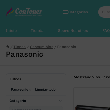
Saltar
Busca
al
Categorias
por:
Contenido
Inicio
Tienda
Sobre Nosotros
FAQ
/
Tienda
/
Consumibles
/
Panasonic
Panasonic
Mostrando los 17 r
Filtros
Panasonic
Limpiar todo
Categoría