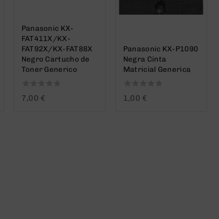
Panasonic KX-
FAT411X/KX-
FAT92X/KX-FAT88X
Panasonic KX-P1090
Negro Cartucho de
Negra Cinta
Toner Generico
Matricial Generica
0
0
7,00
€
1,00
€
out
out
of
of
5
5