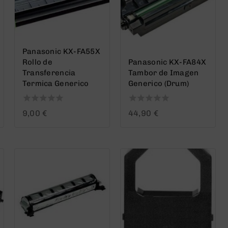
Panasonic KX-FA55X
Rollo de
Panasonic KX-FA84X
Transferencia
Tambor de Imagen
Termica Generico
Generico (Drum)
0
0
9,00
€
44,90
€
out
out
of
of
5
5