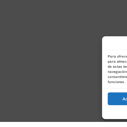
Para ofrece
para almace
de estas t
navegación 
consentimie
funciones.
A