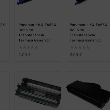
52X
Panasonic KX-FA54X
Panasonic KX-FA55X
Rollo de
Rollo de
Transferencia
Transferencia
Termica Generico
Termica Generico
0
0
2,00
€
2,00
€
out
out
of
of
5
5