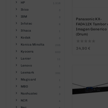
HP
1.316
Ibico
3
IBM
3
Panasonic KX-
Infotec
FAD412X Tambor 
8
Imagen Generico
Ithaca
1
(Drum)
Kodak
3
Konica Minolta
205
0
34,90
€
Kyocera
out
603
of
Lanier
11
5
Lenovo
1
Lexmark
391
Magicard
1
MBO
3
Nashuatec
3
NCR
4
Nec