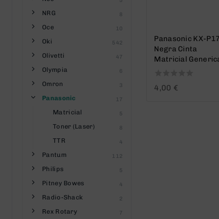
5
NRG
8
Oce
10
Panasonic KX-P1
Oki
542
Negra Cinta
Olivetti
47
Matricial Generic
Olympia
6
Omron
0
3
4,00
€
out
Panasonic
17
of
5
Matricial
5
Toner (Laser)
8
TTR
4
Pantum
112
Philips
5
Pitney Bowes
4
Radio-Shack
2
Rex Rotary
7