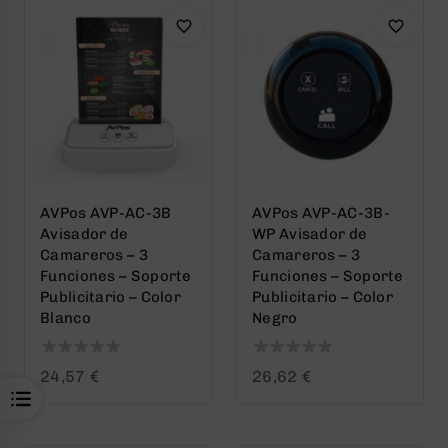
AVPos AVP-AC-3B
AVPos AVP-AC-3B-
Avisador de
WP Avisador de
Camareros – 3
Camareros – 3
Funciones – Soporte
Funciones – Soporte
Publicitario – Color
Publicitario – Color
Blanco
Negro
0
0
24,57
€
26,62
€
out
out
of
of
5
5