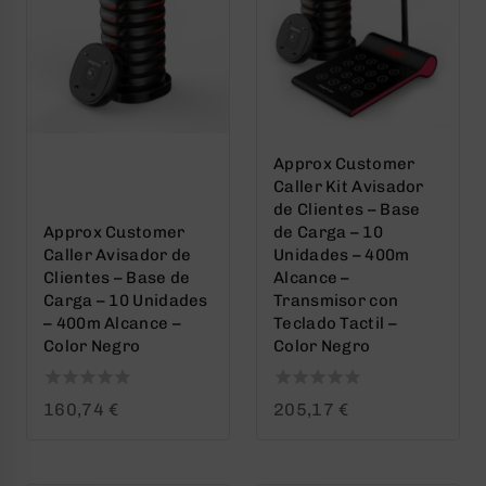
Approx Customer
Caller Kit Avisador
de Clientes – Base
Approx Customer
de Carga – 10
Caller Avisador de
Unidades – 400m
Clientes – Base de
Alcance –
Carga – 10 Unidades
Transmisor con
– 400m Alcance –
Teclado Tactil –
Color Negro
Color Negro
0
0
160,74
€
205,17
€
out
out
of
of
5
5