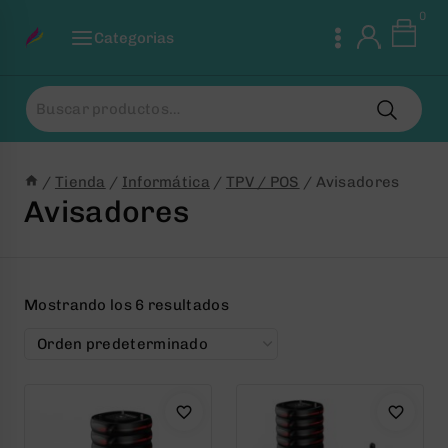
Saltar
0
al
Categorias
Contenido
Buscar
por:
/
Tienda
/
Informática
/
TPV / POS
/
Avisadores
Avisadores
Mostrando los 6 resultados