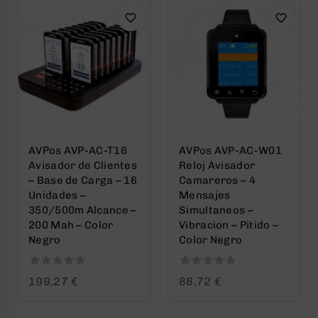
AVPos AVP-AC-T16
AVPos AVP-AC-W01
Avisador de Clientes
Reloj Avisador
– Base de Carga – 16
Camareros – 4
Unidades –
Mensajes
350/500m Alcance –
Simultaneos –
200 Mah – Color
Vibracion – Pitido –
Negro
Color Negro
0
0
199,27
€
88,72
€
out
out
of
of
5
5