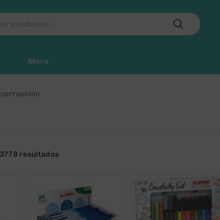
r
More
 corrección
3778 resultados