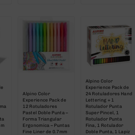
out
out
of
of
5
5
Alpino Color
de
Experience Pack de
Alpino Color
24 Rotuladores Hand
Experience Pack de
Lettering + 1
rma
12 Rotuladores
Rotulador Punta
Pastel Doble Punta –
Super Pincel, 1
ta
Forma Triangular
Rotulador Punta
mm
Ergonomica – Puntas
Fina, 1 Rotulador
Fine Liner de 0.7mm
Doble Punta, 1 Lapiz