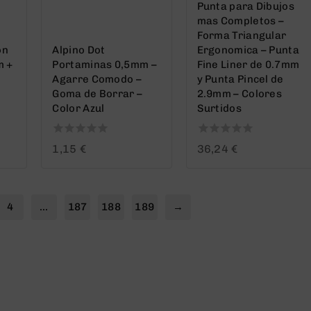
Punta para Dibujos
mas Completos –
Forma Triangular
on
Alpino Dot
Ergonomica – Punta
m +
Portaminas 0,5mm –
Fine Liner de 0.7mm
Agarre Comodo –
y Punta Pincel de
Goma de Borrar –
2.9mm – Colores
Color Azul
Surtidos
0
0
1,15
€
36,24
€
out
out
of
of
5
5
4
…
187
188
189
→