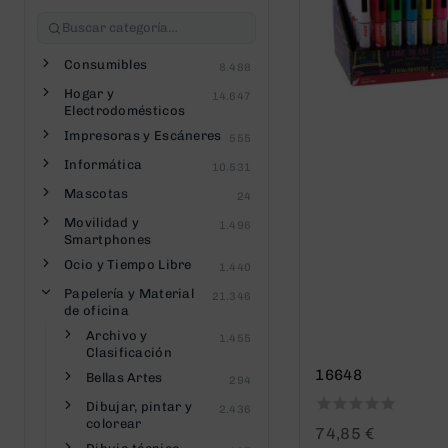
Consumibles
8.488
Hogar y
14.647
Electrodomésticos
Impresoras y Escáneres
555
Informática
10.531
Mascotas
24
Movilidad y
1.496
Smartphones
Ocio y Tiempo Libre
1.440
Papelería y Material
21.346
de oficina
Archivo y
1.455
Clasificación
16648
Bellas Artes
294
Dibujar, pintar y
2.436
colorear
0
74,85
€