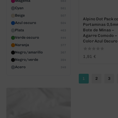
Magenta
563
Cyan
561
Beige
507
Alpino Dot Pack c
Azul oscuro
504
Portaminas 0,5m
Bote de Minas –
Plata
463
Agarre Comodo –
Verde oscuro
444
Color Azul Oscuro
Naranja
377
Negro/amarillo
367
0
1,91
€
Negro/verde
out
354
of
Acero
349
5
1
2
3