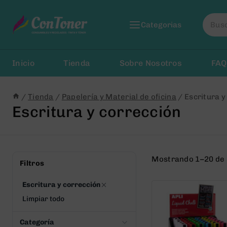
Saltar
Busca
al
Categorias
por:
Contenido
Inicio
Tienda
Sobre Nosotros
FAQ
/
Tienda
/
Papelería y Material de oficina
/
Escritura y
Escritura y corrección
Mostrando 1–20 de 
Filtros
Escritura y corrección
Limpiar todo
Categoría