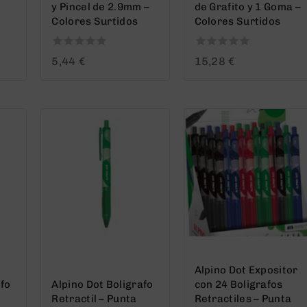
y Pincel de 2.9mm –
de Grafito y 1 Goma –
Colores Surtidos
Colores Surtidos
0
0
5,44
€
15,28
€
out
out
of
of
5
5
Alpino Dot Expositor
afo
Alpino Dot Boligrafo
con 24 Boligrafos
Retractil – Punta
Retractiles – Punta