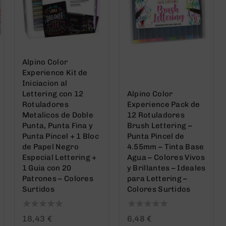
Alpino Color
Experience Kit de
Iniciacion al
Lettering con 12
Alpino Color
Rotuladores
Experience Pack de
Metalicos de Doble
12 Rotuladores
Punta, Punta Fina y
Brush Lettering –
Punta Pincel + 1 Bloc
Punta Pincel de
de Papel Negro
4.55mm – Tinta Base
Especial Lettering +
Agua – Colores Vivos
1 Guia con 20
y Brillantes – Ideales
Patrones – Colores
para Lettering –
Surtidos
Colores Surtidos
0
0
18,43
€
6,48
€