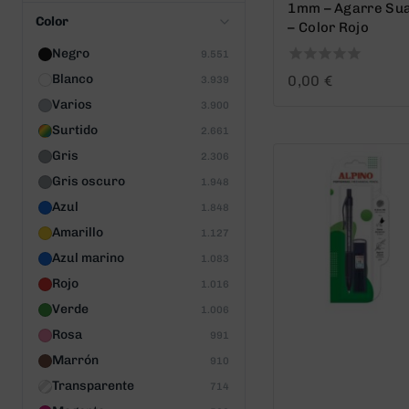
1mm – Agarre Su
Color
– Color Rojo
Negro
9.551
0
Blanco
0,00
€
3.939
out
Varios
3.900
of
5
Surtido
2.661
Gris
2.306
Gris oscuro
1.948
Azul
1.848
Amarillo
1.127
Azul marino
1.083
Rojo
1.016
Verde
1.006
Rosa
991
Marrón
910
Transparente
714