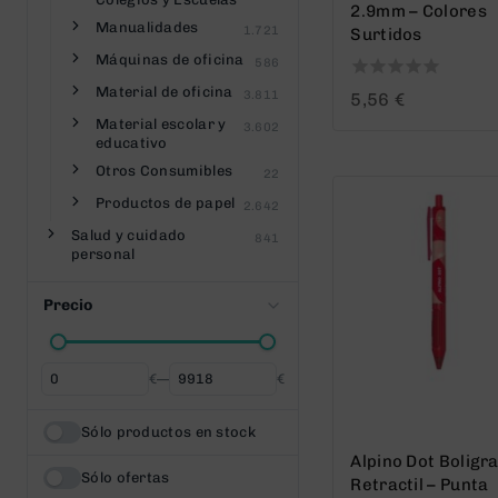
2.9mm – Colores
Manualidades
1.721
Surtidos
Máquinas de oficina
586
Material de oficina
0
3.811
5,56
€
out
Material escolar y
3.602
of
educativo
5
Otros Consumibles
22
Productos de papel
2.642
Salud y cuidado
841
personal
Precio
€
—
€
Desde
Hasta
Sólo productos en stock
Alpino Dot Boligr
Sólo ofertas
Retractil – Punta