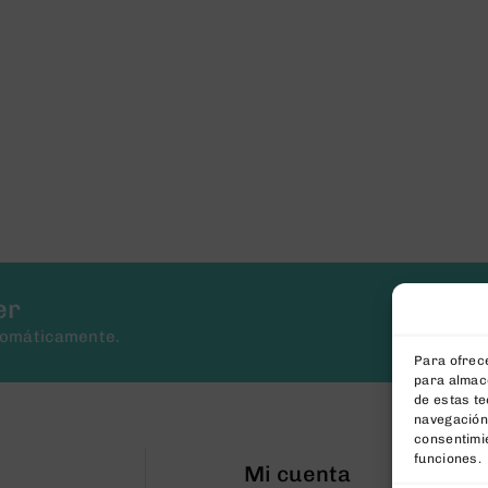
er
tomáticamente.
Para ofrece
para almace
de estas t
navegación 
consentimie
funciones.
Mi cuenta