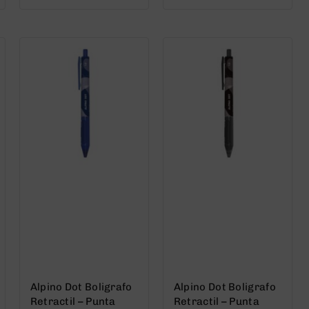
out
out
of
of
5
5
Alpino Dot Boligrafo
Alpino Dot Boligrafo
Retractil – Punta
Retractil – Punta