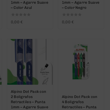
1mm – Agarre Suave
1mm – Agarre Suave
– Color Azul
– Color Negro
0
0
0,00
€
0,00
€
out
out
of
of
5
5
Alpino Dot Pack con
2 Boligrafos
Alpino Dot Pack con
Retractiles – Punta
4 Boligrafos
1mm – Agarre Suave
Retractiles – Punta