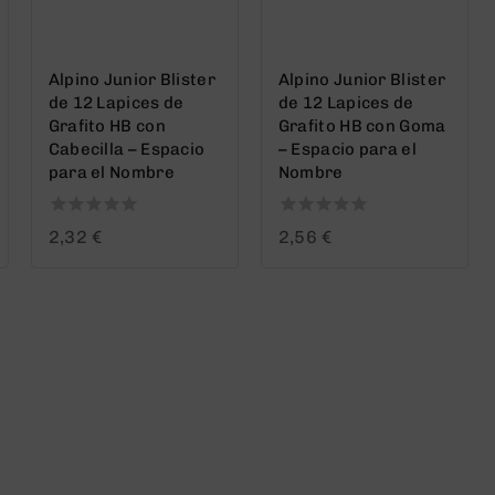
Alpino Junior Blister
Alpino Junior Blister
de 12 Lapices de
de 12 Lapices de
Grafito HB con
Grafito HB con Goma
Cabecilla – Espacio
– Espacio para el
para el Nombre
Nombre
0
0
2,32
€
2,56
€
out
out
of
of
5
5