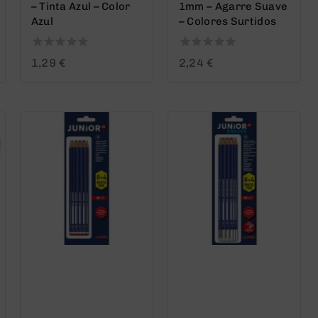
– Tinta Azul – Color
1mm – Agarre Suave
Azul
– Colores Surtidos
0
0
1,29
€
2,24
€
out
out
of
of
5
5