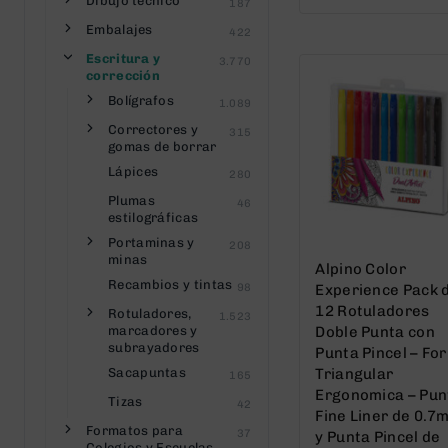
out
Dibujo técnico
187
of
Embalajes
422
5
Escritura y
3.770
corrección
Bolígrafos
1.089
Correctores y
315
gomas de borrar
Lápices
280
Plumas
46
estilográficas
Portaminas y
208
minas
Alpino Color
Recambios y tintas
98
Experience Pack 
12 Rotuladores
Rotuladores,
1.523
marcadores y
Doble Punta con
subrayadores
Punta Pincel – Fo
Sacapuntas
Triangular
165
Ergonomica – Pun
Tizas
42
Fine Liner de 0.7
Formatos para
37
y Punta Pincel de
Colegios y Escuelas