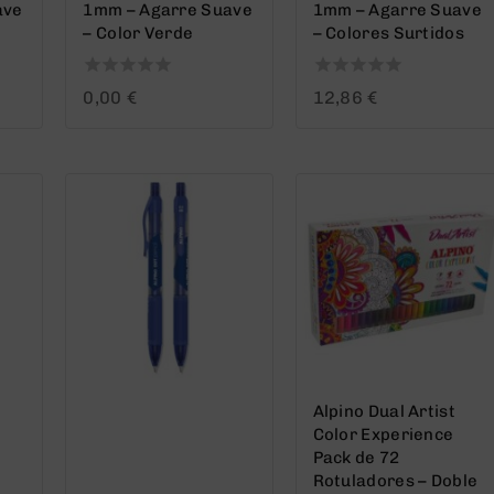
ave
1mm – Agarre Suave
1mm – Agarre Suave
– Color Verde
– Colores Surtidos
0
0
0,00
€
12,86
€
out
out
of
of
5
5
Alpino Dual Artist
Color Experience
Pack de 72
Rotuladores – Doble