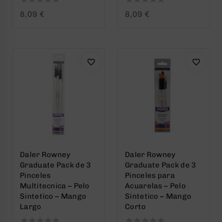
0
0
8,09
€
8,09
€
out
out
of
of
5
5
Daler Rowney
Daler Rowney
Graduate Pack de 3
Graduate Pack de 3
Pinceles
Pinceles para
Multitecnica – Pelo
Acuarelas – Pelo
Sintetico – Mango
Sintetico – Mango
Largo
Corto