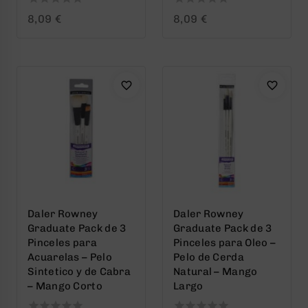
0
0
8,09
€
8,09
€
out
out
of
of
5
5
Daler Rowney
Daler Rowney
Graduate Pack de 3
Graduate Pack de 3
Pinceles para
Pinceles para Oleo –
Acuarelas – Pelo
Pelo de Cerda
Sintetico y de Cabra
Natural – Mango
– Mango Corto
Largo