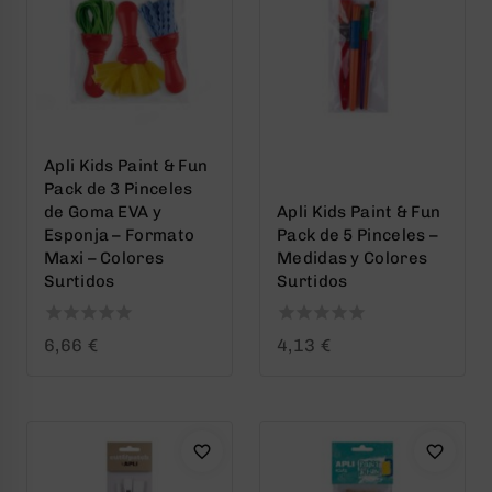
Apli Kids Paint & Fun
Pack de 3 Pinceles
de Goma EVA y
Apli Kids Paint & Fun
Esponja – Formato
Pack de 5 Pinceles –
Maxi – Colores
Medidas y Colores
Surtidos
Surtidos
0
0
6,66
€
4,13
€
out
out
of
of
5
5