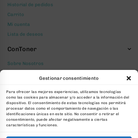
Historial de pedidos
Carrito
Mi cuenta
Lista de deseos
ConToner
Sobre Nosotros
Aviso legal
Gestionar consentimiento
Política de privacidad
Para ofrecer las mejores experiencias, utilizamos tecnologías
Política de cookies
como las cookies para almacenar y/o acceder a la información del
Condiciones generales Contratación
dispositivo. El consentimiento de estas tecnologías nos permitirá
procesar datos como el comportamiento de navegación o las
Contacto
identificaciones únicas en este sitio. No consentir o retirar el
consentimiento, puede afectar negativamente a ciertas
FAQs
características y funciones.