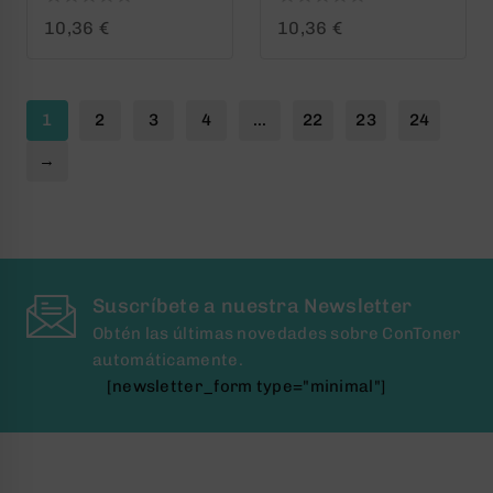
0
0
10,36
€
10,36
€
out
out
of
of
5
5
1
2
3
4
…
22
23
24
→
Suscríbete a nuestra Newsletter
Obtén las últimas novedades sobre ConToner
automáticamente.
[newsletter_form type="minimal"]