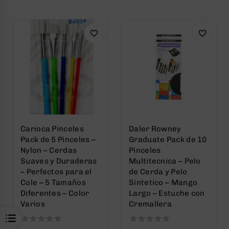
of
of
5
5
Carioca Pinceles
Daler Rowney
Pack de 5 Pinceles –
Graduate Pack de 10
Nylon – Cerdas
Pinceles
Suaves y Duraderas
Multitecnica – Pelo
– Perfectos para el
de Cerda y Pelo
Cole – 5 Tamaños
Sintetico – Mango
Diferentes – Color
Largo – Estuche con
Varios
Cremallera