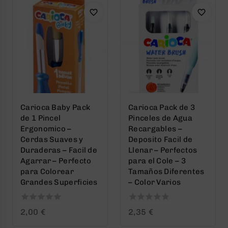
Carioca Baby Pack
Carioca Pack de 3
de 1 Pincel
Pinceles de Agua
Ergonomico –
Recargables –
Cerdas Suaves y
Deposito Facil de
Duraderas – Facil de
Llenar – Perfectos
Agarrar – Perfecto
para el Cole – 3
para Colorear
Tamaños Diferentes
Grandes Superficies
– Color Varios
0
0
2,00
€
2,35
€
out
out