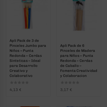
Apli Pack de 3 de
Pinceles Jumbo para
Apli Pack de 6
Niños – Punta
Pinceles de Madera
Redonda – Cerdas
para Niños – Punta
Sinteticas – Ideal
Redonda – Cerdas
para Desarrollo
de Caballo –
Creativo y
Fomenta Creatividad
Colaborativo
y Colaboracion
0
0
4,13
€
3,17
€
out
out
of
of
5
5