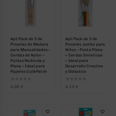
Apli Pack de 3 de
Apli Pack de 3 de
Pinceles de Madera
Pinceles Jumbo para
para Manualidades –
Niños – Punta Plana
Cerdas de Nylon –
– Cerdas Sinteticas
Puntas Redonda y
– Ideal para
Plana – Ideal para
Desarrollo Creativo
Papeles Cut&Patch
y Didactico
0
0
4,00
€
4,13
€
out
out
of
of
5
5