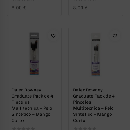
0
0
8,09
€
8,09
€
out
out
of
of
5
5
Daler Rowney
Daler Rowney
Graduate Pack de 4
Graduate Pack de 4
Pinceles
Pinceles
Multitecnica – Pelo
Multitecnica – Pelo
Sintetico – Mango
Sintetico – Mango
Corto
Corto