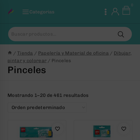
Saltar
0
al
Categorias
Contenido
Buscar
por:
/
Tienda
/
Papelería y Material de oficina
/
Dibujar,
pintar y colorear
/
Pinceles
Pinceles
Mostrando 1–20 de 461 resultados