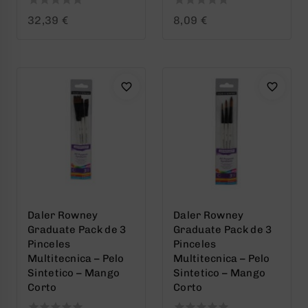
0
0
32,39
€
8,09
€
out
out
of
of
5
5
Daler Rowney
Daler Rowney
Graduate Pack de 3
Graduate Pack de 3
Pinceles
Pinceles
Multitecnica – Pelo
Multitecnica – Pelo
Sintetico – Mango
Sintetico – Mango
Corto
Corto