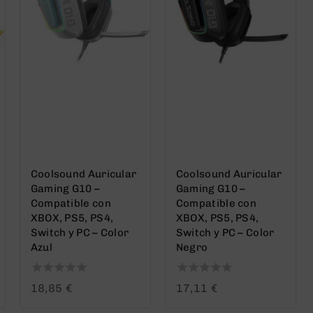
Coolsound Auricular
Coolsound Auricular
Gaming G10 –
Gaming G10 –
Compatible con
Compatible con
XBOX, PS5, PS4,
XBOX, PS5, PS4,
Switch y PC – Color
Switch y PC – Color
Azul
Negro
0
0
18,85
€
17,11
€
out
out
of
of