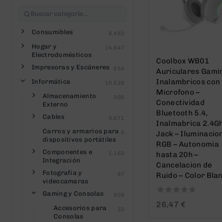
Consumibles
8.483
Hogar y
14.647
Electrodomésticos
Coolbox WB01
Impresoras y Escáneres
554
Auriculares Gami
Inalambricos con
Informática
10.528
Microfono –
Almacenamiento
300
Conectividad
Externo
Bluetooth 5.4,
Cables
3.071
Inalmabrica 2.4Gh
Carros y armarios para
5
Jack – Iluminacio
dispositivos portátiles
RGB – Autonomia
Componentes e
1.162
hasta 20h –
Integración
Cancelacion de
Fotografia y
87
Ruido – Color Bla
videocamaras
Gaming y Consolas
609
0
26,47
€
Accesorios para
32
out
Consolas
of