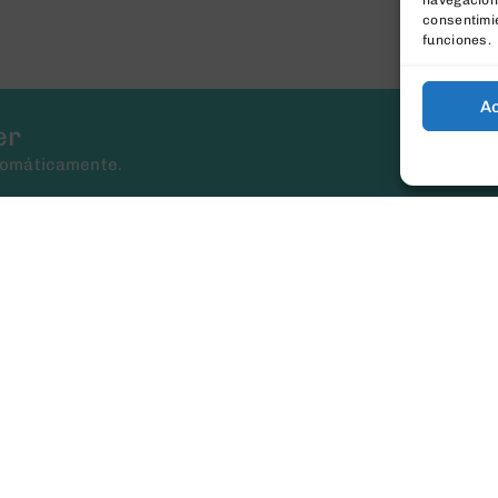
navegación 
consentimie
funciones.
A
er
tomáticamente.
Mi cuenta
Detalles de la cuenta
Mis direcciones
Historial de pedidos
Carrito