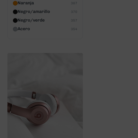
Naranja
387
Negro/amarillo
370
Negro/verde
357
Acero
354