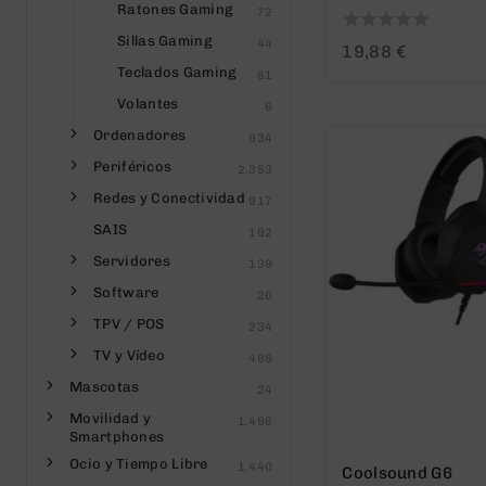
Ratones Gaming
72
Sillas Gaming
44
0
19,88
€
out
Teclados Gaming
81
of
Volantes
5
6
Ordenadores
934
Periféricos
2.353
Redes y Conectividad
917
SAIS
192
Servidores
139
Software
26
TPV / POS
234
TV y Vídeo
489
Mascotas
24
Movilidad y
1.496
Smartphones
Ocio y Tiempo Libre
1.440
Coolsound G6