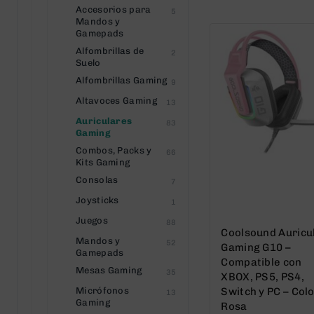
Accesorios para
5
5
Mandos y
Gamepads
Alfombrillas de
2
Suelo
Alfombrillas Gaming
9
Altavoces Gaming
13
Auriculares
83
Gaming
Combos, Packs y
66
Kits Gaming
Consolas
7
Joysticks
1
Juegos
88
Coolsound Auricu
Mandos y
52
Gaming G10 –
Gamepads
Compatible con
Mesas Gaming
35
XBOX, PS5, PS4,
Micrófonos
Switch y PC – Col
13
Gaming
Rosa