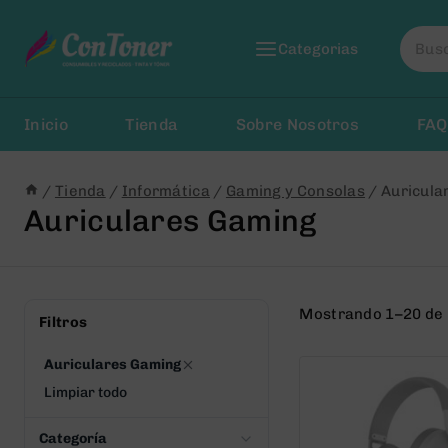
Saltar
Busca
al
Categorias
por:
Contenido
Inicio
Tienda
Sobre Nosotros
FAQ
/
Tienda
/
Informática
/
Gaming y Consolas
/
Auricula
Auriculares Gaming
Mostrando 1–20 de 
Filtros
Auriculares Gaming
Limpiar todo
Categoría