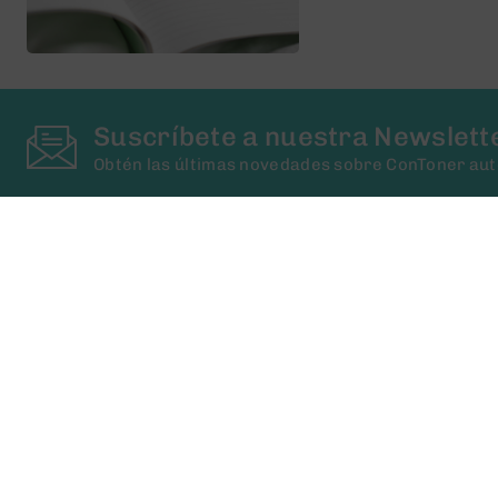
Suscríbete a nuestra Newslett
Obtén las últimas novedades sobre ConToner au
Contacta con Nosotros
Tienes alguna pregunta? Llámanos!!!
(+34) 93 673 00 41
(+34) 636 94 07 40
Especialistas en tóner y cartuchos reciclados