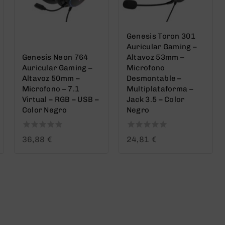
Genesis Toron 301
Auricular Gaming –
Genesis Neon 764
Altavoz 53mm –
Auricular Gaming –
Microfono
Altavoz 50mm –
Desmontable –
Microfono – 7.1
Multiplataforma –
Virtual – RGB – USB –
Jack 3.5 – Color
Color Negro
Negro
0
0
36,88
€
24,81
€
out
out
of
of
5
5