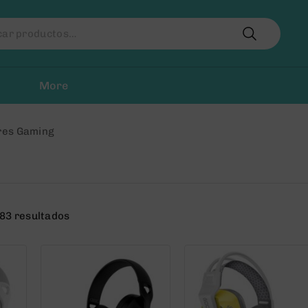
r
More
res Gaming
83 resultados