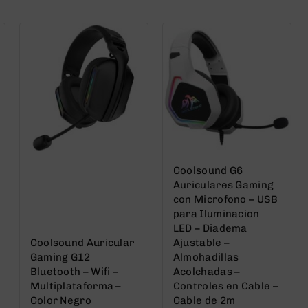
5
5
Coolsound G6
Auriculares Gaming
con Microfono – USB
para Iluminacion
LED – Diadema
Coolsound Auricular
Ajustable –
Gaming G12
Almohadillas
Bluetooth – Wifi –
Acolchadas –
Multiplataforma –
Controles en Cable –
Color Negro
Cable de 2m