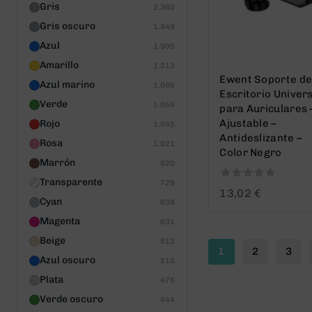
Gris
2.360
Gris oscuro
1.949
Azul
1.905
Amarillo
1.213
Ewent Soporte d
Azul marino
1.086
Escritorio Univer
Verde
1.054
para Auriculares 
Ajustable –
Rojo
1.045
Antideslizante –
Rosa
1.021
Color Negro
Marrón
920
Transparente
729
0
13,02
€
Cyan
out
639
of
Magenta
631
5
Beige
513
1
2
3
Azul oscuro
510
Plata
475
Verde oscuro
444