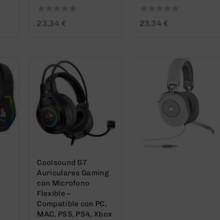
0
0
23,34
€
23,34
€
out
out
of
of
5
5
Coolsound G7
Auriculares Gaming
con Microfono
Flexible –
Compatible con PC,
MAC, PS5, PS4, Xbox