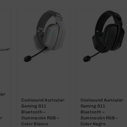
5
5
lar
Coolsound Auricular
Coolsound Auricular
Gaming G11
Gaming G11
Bluetooth –
Bluetooth –
or
Iluminación RGB –
Iluminación RGB –
Color Blanco
Color Negro