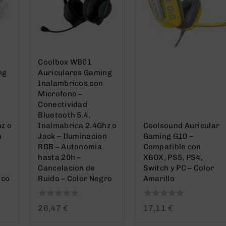
Coolbox WB01
ng
Auriculares Gaming
Inalambricos con
Microfono –
Conectividad
Bluetooth 5.4,
z o
Inalmabrica 2.4Ghz o
Coolsound Auricular
n
Jack – Iluminacion
Gaming G10 –
RGB – Autonomia
Compatible con
hasta 20h –
XBOX, PS5, PS4,
Cancelacion de
Switch y PC – Color
nco
Ruido – Color Negro
Amarillo
0
0
26,47
€
17,11
€
out
out
of
of