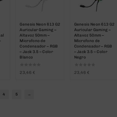
Genesis Neon 613 G2
Genesis Neon 613 G2
e
Auricular Gaming –
Auricular Gaming –
sal
Altavoz 50mm –
Altavoz 50mm –
–
Microfono de
Microfono de
Condensador – RGB
Condensador – RGB
– Jack 3.5 – Color
– Jack 3.5 – Color
Blanco
Negro
0
0
23,46
€
23,46
€
out
out
of
of
5
5
4
5
→