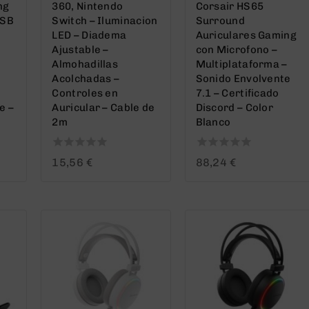
ng
360, Nintendo
Corsair HS65
USB
Switch – Iluminacion
Surround
LED – Diadema
Auriculares Gaming
Ajustable –
con Microfono –
Almohadillas
Multiplataforma –
Acolchadas –
Sonido Envolvente
Controles en
7.1 – Certificado
e –
Auricular – Cable de
Discord – Color
2m
Blanco
0
0
15,56
€
88,24
€
out
out
of
of
5
5