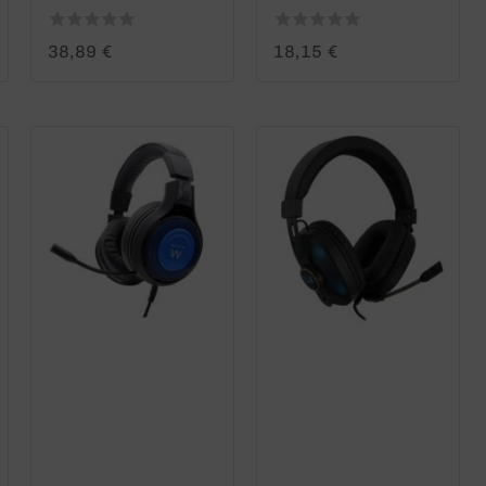
0
0
38,89
€
18,15
€
out
out
of
of
5
5