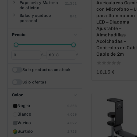
Auriculares Gami
Papelería y Material
21.351
de oficina
con Microfono – 
para Iluminacion
Salud y cuidado
841
personal
LED – Diadema
Ajustable –
Precio
Almohadillas
Acolchadas –
Controles en Cabl
Cable de 2m
€
—
€
Desde
Hasta
Sólo productos en stock
0
18,15
€
out
of
Sólo ofertas
5
Color
Negro
9.866
Blanco
4.059
Varios
4.022
Surtido
2.725