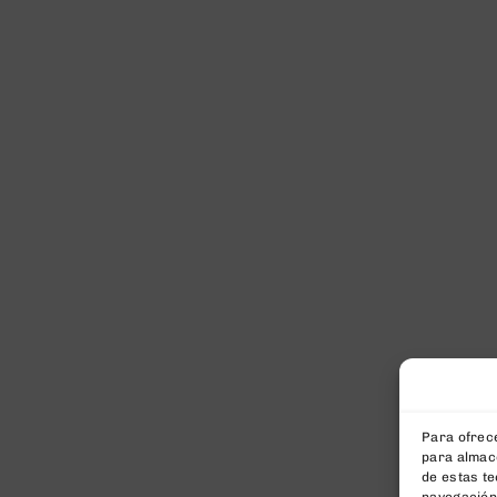
Para ofrece
para almace
de estas t