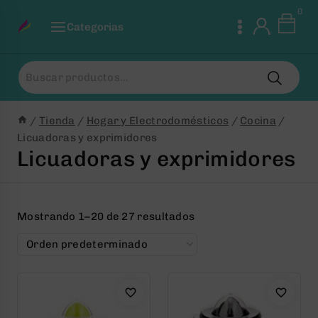
Saltar
0
al
Categorias
Contenido
Buscar
por:
/
Tienda
/
Hogar y Electrodomésticos
/
Cocina
/
Licuadoras y exprimidores
Licuadoras y exprimidores
Mostrando 1–20 de 27 resultados