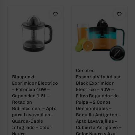
5
5
Cecotec
Blaupunkt
EssentialVita Adjust
Exprimidor Electrico
Black Exprimidor
– Potencia 40W –
Electrico – 40W –
Capacidad 1.5L –
Filtro Regulador de
Rotacion
Pulpa – 2 Conos
Bidireccional – Apto
Desmontables –
para Lavavajillas –
Boquilla Antigoteo –
Guarda-Cable
Apto Lavavajillas –
Integrado – Color
Cubierta Antipolvo –
Negro
Color Negro y Azul