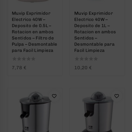
Muvip Exprimidor
Muvip Exprimidor
Electrico 40W –
Electrico 40W –
Deposito de 0.5L –
Deposito de 1L –
Rotacion en ambos
Rotacion en ambos
Sentidos – Filtro de
Sentidos –
Pulpa – Desmontable
Desmontable para
para Facil Limpieza
Facil Limpieza
0
0
7,78
€
10,20
€
out
out
of
of
5
5