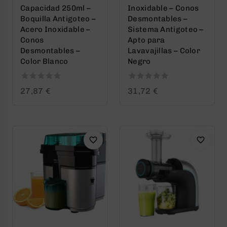
Capacidad 250ml –
Inoxidable – Conos
Boquilla Antigoteo –
Desmontables –
Acero Inoxidable –
Sistema Antigoteo –
Conos
Apto para
Desmontables –
Lavavajillas – Color
Color Blanco
Negro
0
0
27,87
€
31,72
€
out
out
of
of
5
5