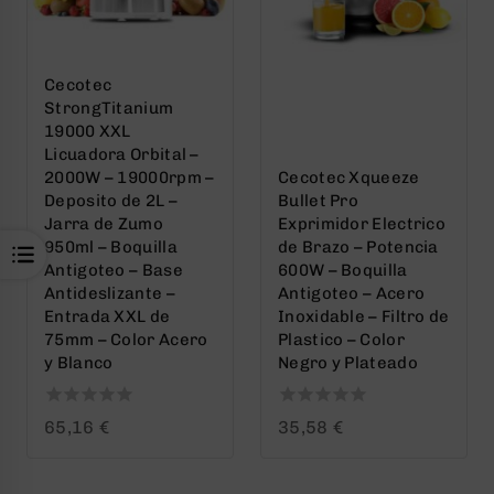
Cecotec
StrongTitanium
19000 XXL
Licuadora Orbital –
2000W – 19000rpm –
Cecotec Xqueeze
Deposito de 2L –
Bullet Pro
Jarra de Zumo
Exprimidor Electrico
950ml – Boquilla
de Brazo – Potencia
Antigoteo – Base
600W – Boquilla
Antideslizante –
Antigoteo – Acero
Entrada XXL de
Inoxidable – Filtro de
75mm – Color Acero
Plastico – Color
y Blanco
Negro y Plateado
0
0
65,16
€
35,58
€
out
out
of
of
5
5