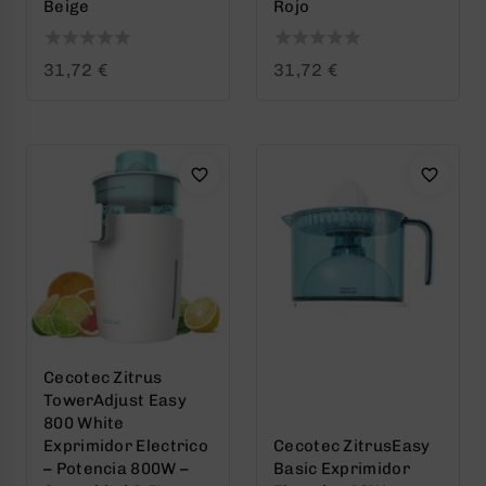
Beige
Rojo
0
0
31,72
€
31,72
€
out
out
of
of
5
5
Cecotec Zitrus
TowerAdjust Easy
800 White
Exprimidor Electrico
Cecotec ZitrusEasy
– Potencia 800W –
Basic Exprimidor