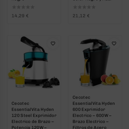
0
0
14,29
€
21,12
€
out
out
of
of
5
5
Cecotec
Cecotec
EssentialVita Hyden
EssentialVita Hyden
600 Exprimidor
120 Steel Exprimidor
Electrico – 600W –
Electrico de Brazo –
Brazo Electrico –
Potencia 120W –
Filtros de Acero