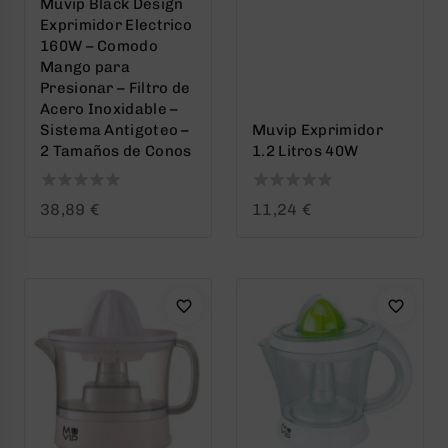
Muvip Black Design
Exprimidor Electrico
160W – Comodo
Mango para
Presionar – Filtro de
Acero Inoxidable –
Sistema Antigoteo –
Muvip Exprimidor
2 Tamaños de Conos
1.2 Litros 40W
0
0
38,89
€
11,24
€
out
out
of
of
5
5