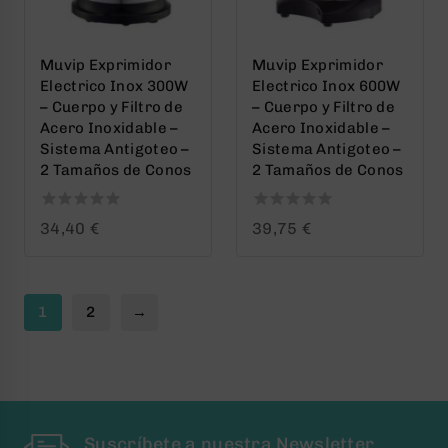
Muvip Exprimidor
Muvip Exprimidor
Electrico Inox 300W
Electrico Inox 600W
– Cuerpo y Filtro de
– Cuerpo y Filtro de
Acero Inoxidable –
Acero Inoxidable –
Sistema Antigoteo –
Sistema Antigoteo –
2 Tamaños de Conos
2 Tamaños de Conos
0
0
34,40
€
39,75
€
out
out
of
of
5
5
1
2
→
Suscríbete a nuestra Newsletter