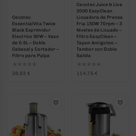
Cecotec Juice & Live
2000 EasyClean
Cecotec
Licuadora de Prensa
EssentialVita Twice
Fria 150W 70rpm – 3
Black Exprimidor
Niveles de Licuado –
Electrico 90W – Vaso
Filtro EasyClean –
de 0.5L – Doble
Tapon Antigoteo –
Cabezal y Cortador –
Tambor con Doble
Filtro para Pulpa
Salida
0
0
28,83
€
114,75
€
out
out
of
of
5
5