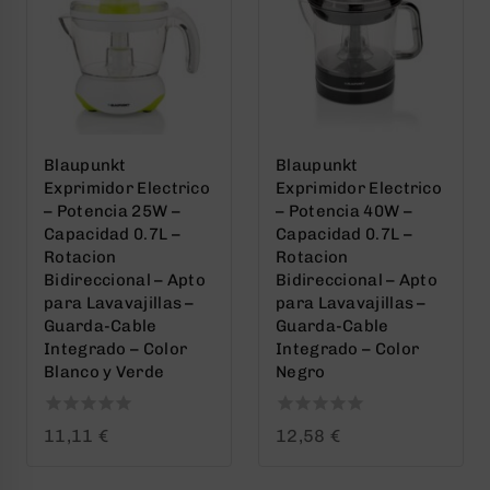
Blaupunkt
Blaupunkt
Exprimidor Electrico
Exprimidor Electrico
– Potencia 25W –
– Potencia 40W –
Capacidad 0.7L –
Capacidad 0.7L –
Rotacion
Rotacion
Bidireccional – Apto
Bidireccional – Apto
para Lavavajillas –
para Lavavajillas –
Guarda-Cable
Guarda-Cable
Integrado – Color
Integrado – Color
Blanco y Verde
Negro
0
0
11,11
€
12,58
€
out
out
of
of