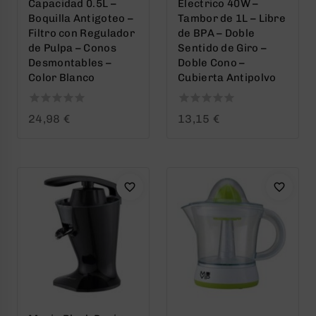
Capacidad 0.5L –
Electrico 40W –
Boquilla Antigoteo –
Tambor de 1L – Libre
Filtro con Regulador
de BPA – Doble
de Pulpa – Conos
Sentido de Giro –
Desmontables –
Doble Cono –
Color Blanco
Cubierta Antipolvo
0
0
24,98
€
13,15
€
out
out
of
of
5
5