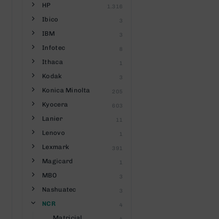
HP
1.316
Ibico
3
IBM
3
Infotec
8
Ithaca
1
Kodak
3
Konica Minolta
205
Kyocera
603
Lanier
11
Lenovo
1
Lexmark
391
Magicard
1
MBO
3
Nashuatec
3
NCR
4
Matricial