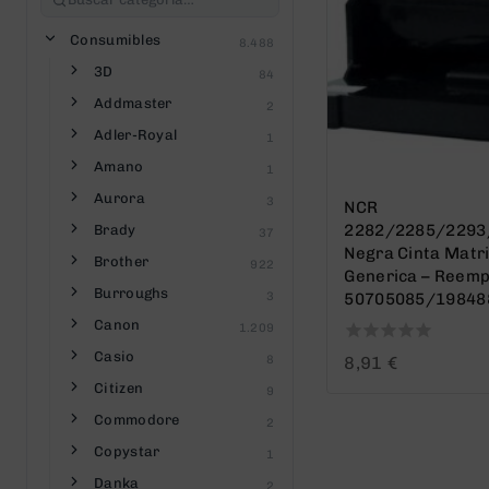
Consumibles
8.488
3D
84
Addmaster
2
Adler-Royal
1
Amano
1
Aurora
3
NCR
2282/2285/2293
Brady
37
Negra Cinta Matri
Brother
922
Generica – Reemp
Burroughs
3
50705085/19848
Canon
1.209
Casio
0
8
8,91
€
out
Citizen
9
of
5
Commodore
2
Copystar
1
Danka
2