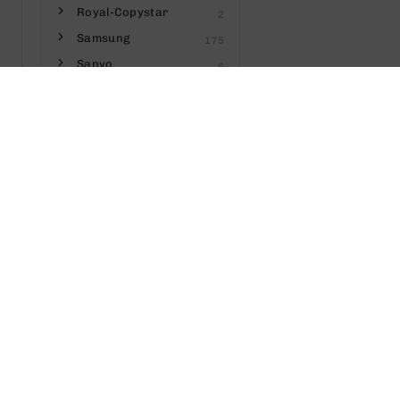
Royal-Copystar
2
Samsung
175
Sanyo
6
Savin
8
Seiko
3
Sharp
55
Sigma
1
Silver Reed
2
Sindoh
6
Star
13
Tally Genicom
4
Telecom
2
Texas-Instruments
3
Toshiba
49
Towa
2