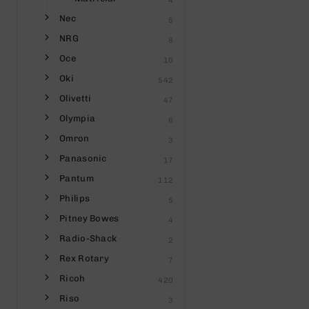
4
Nec
5
NRG
8
Oce
10
Oki
542
Olivetti
47
Olympia
6
Omron
3
Panasonic
17
Pantum
112
Philips
5
Pitney Bowes
4
Radio-Shack
2
Rex Rotary
7
Ricoh
420
Riso
3