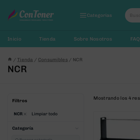
Saltar
Busca
al
Categorias
por:
Contenido
Inicio
Tienda
Sobre Nosotros
FAQ
/
Tienda
/
Consumibles
/
NCR
NCR
Mostrando los 4 re
Filtros
NCR
Limpiar todo
Categoría