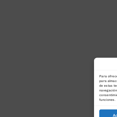
Para ofrece
para almace
de estas t
navegación 
consentimie
funciones.
A