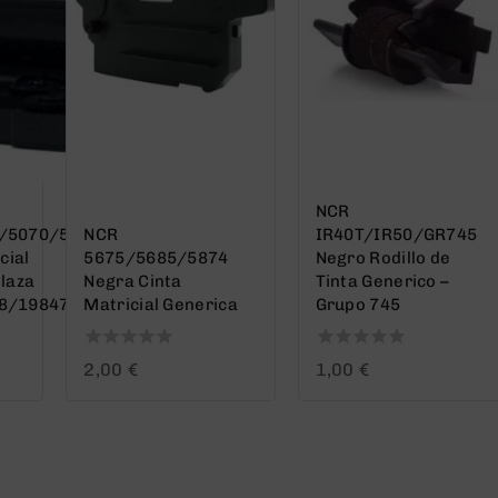
NCR
/5070/5085
NCR
IR40T/IR50/GR745
cial
5675/5685/5874
Negro Rodillo de
laza
Negra Cinta
Tinta Generico –
8/198475
Matricial Generica
Grupo 745
0
0
2,00
€
1,00
€
out
out
of
of
5
5