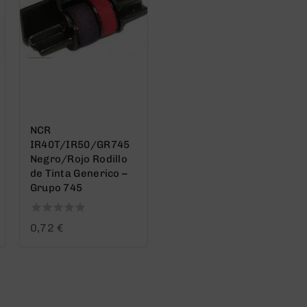
NCR
IR40T/IR50/GR745
Negro/Rojo Rodillo
de Tinta Generico –
Grupo 745
0
0,72
€
out
of
5