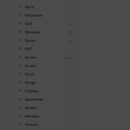
Daro
2
Datacard
3
Dell
97
Develop
33
Dymo
75
EGT
1
Epson
1.394
Evolis
5
Facit
3
Fargo
9
Fujitsu
4
Gestetner
7
Godex
1
Hermes
4
Hitachi
1