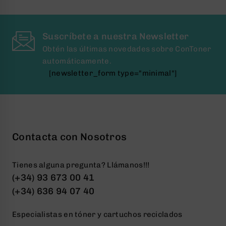
5
5
Suscríbete a nuestra Newsletter
Obtén las últimas novedades sobre ConToner
automáticamente.
[newsletter_form type="minimal"]
Contacta con Nosotros
Tienes alguna pregunta? Llámanos!!!
(+34) 93 673 00 41
(+34) 636 94 07 40
Especialistas en tóner y cartuchos reciclados