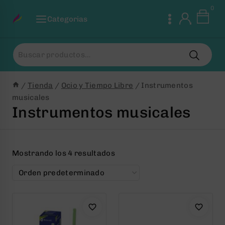
Saltar
0
al
Categorias
Contenido
Buscar
por:
/
Tienda
/
Ocio y Tiempo Libre
/
Instrumentos
musicales
Instrumentos musicales
Mostrando los 4 resultados