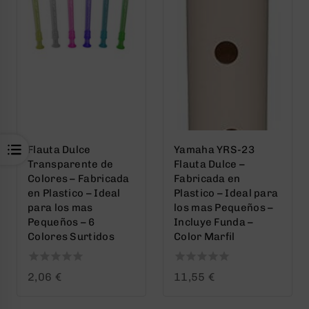
Flauta Dulce
Yamaha YRS-23
Transparente de
Flauta Dulce –
Colores – Fabricada
Fabricada en
en Plastico – Ideal
Plastico – Ideal para
para los mas
los mas Pequeños –
Pequeños – 6
Incluye Funda –
Colores Surtidos
Color Marfil
0
0
2,06
€
11,55
€
out
out
of
of