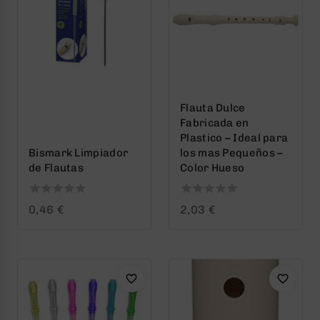
Flauta Dulce
Fabricada en
Plastico – Ideal para
Bismark Limpiador
los mas Pequeños –
de Flautas
Color Hueso
0
0
0,46
€
2,03
€
out
out
of
of
5
5