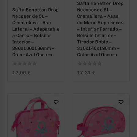
Safta Benetton Drop
Safta Benetton Drop
Neceser de 8L –
Neceser de 5L –
Cremallera – Asas
Cremallera – Asa
de Mano Superiores
Lateral – Adapatable
– Interior Forrado –
a Carro – Bolsillo
Bolsillo Interior –
Interior –
Tirador Doble –
280x100x180mm –
310x140x190mm –
Color Azul Oscuro
Color Azul Oscuro
0
0
12,00
€
17,31
€
out
out
of
of
5
5