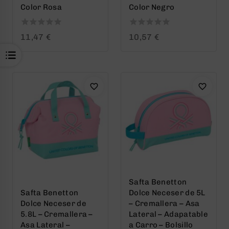
Color Rosa
Color Negro
0
0
11,47
€
10,57
€
out
out
of
of
5
5
Safta Benetton
Safta Benetton
Dolce Neceser de 5L
Dolce Neceser de
– Cremallera – Asa
5.8L – Cremallera –
Lateral – Adapatable
Asa Lateral –
a Carro – Bolsillo