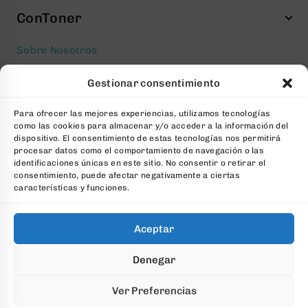
ConToner
Sobre Nosotros
Aviso legal
Gestionar consentimiento
Política de privacidad
Para ofrecer las mejores experiencias, utilizamos tecnologías
Política de cookies
como las cookies para almacenar y/o acceder a la información del
Condiciones generales Contratación
dispositivo. El consentimiento de estas tecnologías nos permitirá
procesar datos como el comportamiento de navegación o las
Contacto
identificaciones únicas en este sitio. No consentir o retirar el
consentimiento, puede afectar negativamente a ciertas
FAQs
características y funciones.
Aceptar
© 2026 All Rights Reserved. Desarrollado por
aColor
Denegar
Software
Ver Preferencias