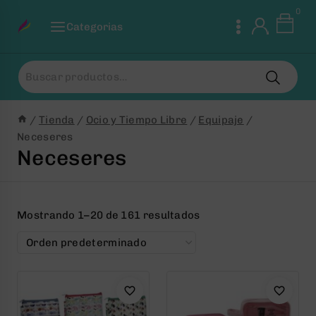
Saltar
0
al
Categorias
Contenido
Buscar
por:
/
Tienda
/
Ocio y Tiempo Libre
/
Equipaje
/
Neceseres
Neceseres
Mostrando 1–20 de 161 resultados