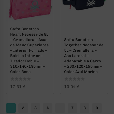
Safta Benetton
Heart Neceser de 8L
– Cremallera – Asas
Safta Benetton
de Mano Superiores
Together Neceser de
– Interior Forrado –
5L – Cremallera –
Bolsillo Interior –
Asa Lateral –
Tirador Doble –
Adapatable a Carro
310x140x190mm –
– 260x120x150mm –
Color Rosa
Color Azul Marino
0
0
17,31
€
10,04
€
out
out
of
of
5
5
1
2
3
4
…
7
8
9