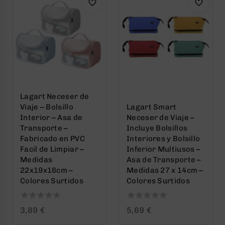
Lagart Neceser de
Viaje – Bolsillo
Lagart Smart
Interior – Asa de
Neceser de Viaje –
Transporte –
Incluye Bolsillos
Fabricado en PVC
Interiores y Bolsillo
Facil de Limpiar –
Inferior Multiusos –
Medidas
Asa de Transporte –
22x19x16cm –
Medidas 27 x 14cm –
Colores Surtidos
Colores Surtidos
0
0
3,89
€
5,69
€
out
out