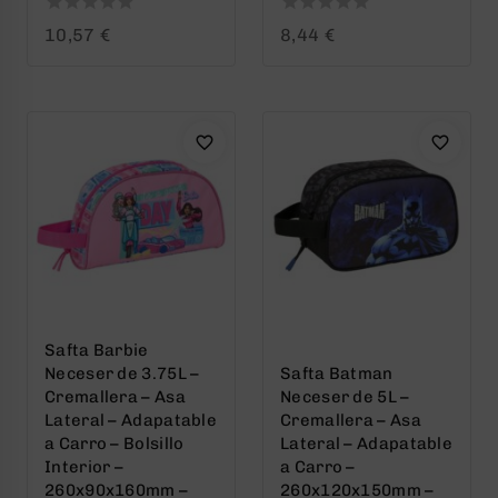
0
0
10,57
€
8,44
€
out
out
of
of
5
5
Safta Barbie
Neceser de 3.75L –
Safta Batman
Cremallera – Asa
Neceser de 5L –
Lateral – Adapatable
Cremallera – Asa
a Carro – Bolsillo
Lateral – Adapatable
Interior –
a Carro –
260x90x160mm –
260x120x150mm –