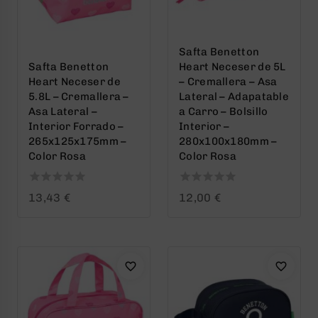
Safta Benetton
Safta Benetton
Heart Neceser de 5L
Heart Neceser de
– Cremallera – Asa
5.8L – Cremallera –
Lateral – Adapatable
Asa Lateral –
a Carro – Bolsillo
Interior Forrado –
Interior –
265x125x175mm –
280x100x180mm –
Color Rosa
Color Rosa
0
0
13,43
€
12,00
€
out
out
of
of
5
5