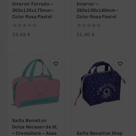
Interior Forrado –
Interior –
265x125x175mm –
280x100x180mm –
Color Rosa Pastel
Color Rosa Pastel
0
0
13,43
€
11,40
€
out
out
of
of
5
5
Safta Benetton
Dolce Neceser de 8L
– Cremallera – Asas
Safta Benetton Drop