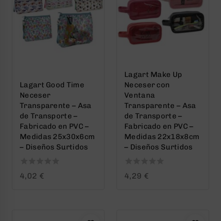
Lagart Make Up
Lagart Good Time
Neceser con
Neceser
Ventana
Transparente – Asa
Transparente – Asa
de Transporte –
de Transporte –
Fabricado en PVC –
Fabricado en PVC –
Medidas 25x30x6cm
Medidas 22x18x8cm
– Diseños Surtidos
– Diseños Surtidos
0
0
4,02
€
4,29
€
out
out
of
of
5
5