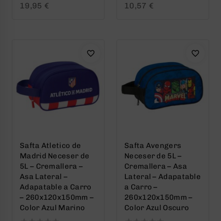
0
0
19,95
€
10,57
€
out
out
of
of
5
5
Safta Atletico de
Safta Avengers
Madrid Neceser de
Neceser de 5L –
5L – Cremallera –
Cremallera – Asa
Asa Lateral –
Lateral – Adapatable
Adapatable a Carro
a Carro –
– 260x120x150mm –
260x120x150mm –
Color Azul Marino
Color Azul Oscuro