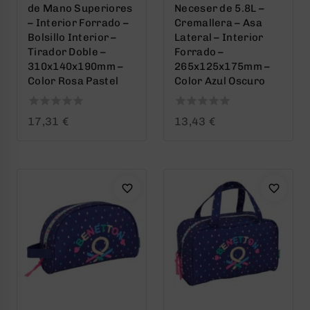
de Mano Superiores
Neceser de 5.8L –
– Interior Forrado –
Cremallera – Asa
Bolsillo Interior –
Lateral – Interior
Tirador Doble –
Forrado –
310x140x190mm –
265x125x175mm –
Color Rosa Pastel
Color Azul Oscuro
0
0
17,31
€
13,43
€
out
out
of
of
5
5