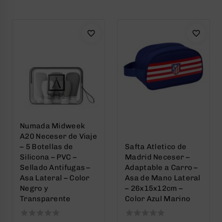
of
of
5
5
Numada Midweek
A20 Neceser de Viaje
– 5 Botellas de
Safta Atletico de
Silicona – PVC –
Madrid Neceser –
Sellado Antifugas –
Adaptable a Carro –
Asa Lateral – Color
Asa de Mano Lateral
Negro y
– 26x15x12cm –
Transparente
Color Azul Marino