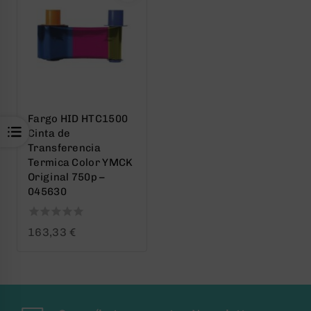
Fargo HID HTC1500
Cinta de
Transferencia
Termica Color YMCK
Original 750p –
045630
0
163,33
€
out
of
5