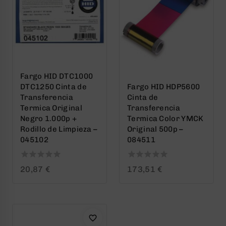
Fargo HID DTC1000
DTC1250 Cinta de
Fargo HID HDP5600
Transferencia
Cinta de
Termica Original
Transferencia
Negro 1.000p +
Termica Color YMCK
Rodillo de Limpieza –
Original 500p –
045102
084511
0
0
20,87
€
173,51
€
out
out
of
of
5
5