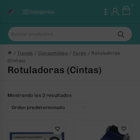
Saltar
0
al
Categorias
Contenido
Buscar
por:
/
Tienda
/
Consumibles
/
Fargo
/
Rotuladoras
(Cintas)
Rotuladoras (Cintas)
Mostrando los 3 resultados