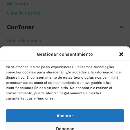
Mi cuenta
Lista de deseos
ConToner
Sobre Nosotros
Aviso legal
Gestionar consentimiento
Política de privacidad
Para ofrecer las mejores experiencias, utilizamos tecnologías
Política de cookies
como las cookies para almacenar y/o acceder a la información del
Condiciones generales Contratación
dispositivo. El consentimiento de estas tecnologías nos permitirá
procesar datos como el comportamiento de navegación o las
Contacto
identificaciones únicas en este sitio. No consentir o retirar el
consentimiento, puede afectar negativamente a ciertas
FAQs
características y funciones.
Aceptar
© 2026 All Rights Reserved. Desarrollado por
aColor
Denegar