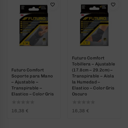
Futuro Comfort
Tobillera – Ajustable
Futuro Comfort
(17.8cm – 29.2cm) –
Soporte para Mano
Transpirable – Aisla
– Ajustable –
la Humedad –
Transpirable –
Elastico – Color Gris
Elastico – Color Gris
Oscuro
0
0
16,38
€
16,38
€
out
out
of
of
5
5