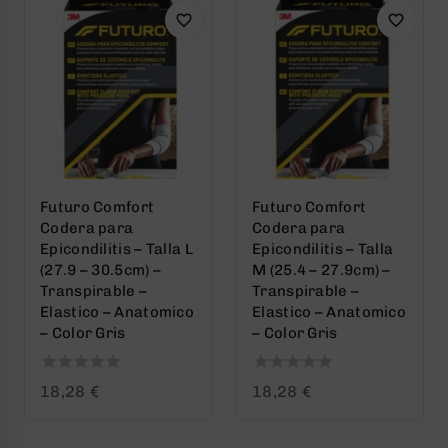
Futuro Comfort
Futuro Comfort
Codera para
Codera para
Epicondilitis – Talla L
Epicondilitis – Talla
(27.9 – 30.5cm) –
M (25.4 – 27.9cm) –
Transpirable –
Transpirable –
Elastico – Anatomico
Elastico – Anatomico
– Color Gris
– Color Gris
0
0
18,28
€
18,28
€
out
out
of
of
5
5