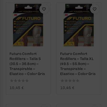
Futuro Comfort
Futuro Comfort
Rodillera – Talla S
Rodillera – Talla XL
(30.5 – 36.8cm) –
(49.5 – 55.9cm) –
Transpirable –
Transpirable –
Elastico – Color Gris
Elastico – Color Gris
0
0
10,45
€
10,45
€
out
out
of
of
5
5