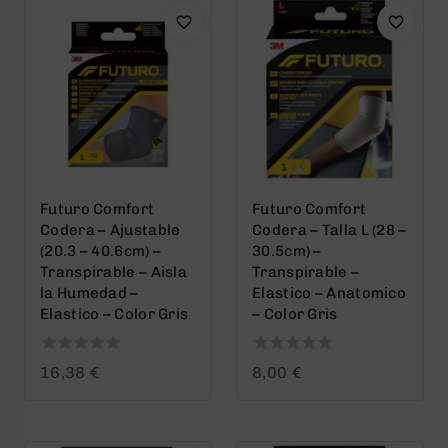
Futuro Comfort
Futuro Comfort
Codera – Ajustable
Codera – Talla L (28 –
(20.3 – 40.6cm) –
30.5cm) –
Transpirable – Aisla
Transpirable –
la Humedad –
Elastico – Anatomico
Elastico – Color Gris
– Color Gris
0
0
16,38
€
8,00
€
out
out
of
of
5
5