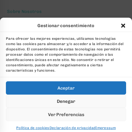
Sobre Nosotros
Aviso legal
Gestionar consentimiento
Política de privacidad
Para ofrecer las mejores experiencias, utilizamos tecnologías
Política de cookies
como las cookies para almacenar y/o acceder a la información del
Condiciones generales Contratación
dispositivo. El consentimiento de estas tecnologías nos permitirá
procesar datos como el comportamiento de navegación o las
Contacto
identificaciones únicas en este sitio. No consentir o retirar el
consentimiento, puede afectar negativamente a ciertas
FAQs
características y funciones.
Aceptar
© 2026 All Rights Reserved. Desarrollado por
aColor
Denegar
Software
Ver Preferencias
Política de cookies
Declaración de privacidad
Impressum