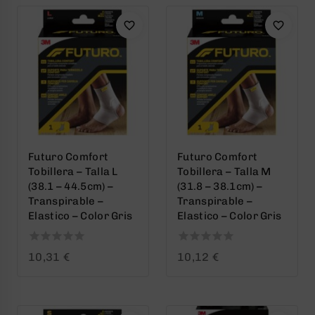
Futuro Comfort
Futuro Comfort
Tobillera – Talla L
Tobillera – Talla M
(38.1 – 44.5cm) –
(31.8 – 38.1cm) –
Transpirable –
Transpirable –
Elastico – Color Gris
Elastico – Color Gris
0
0
10,31
€
10,12
€
out
out
of
of
5
5