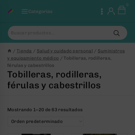
Saltar
0
al
Categorias
Contenido
Buscar
por:
/
Tienda
/
Salud y cuidado personal
/
Suministros
y equipamiento médico
/
Tobilleras, rodilleras,
férulas y cabestrillos
Tobilleras, rodilleras,
férulas y cabestrillos
Mostrando 1–20 de 63 resultados