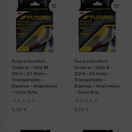
Futuro Comfort
Futuro Comfort
Codera – Talla M
Codera – Talla S
(25.4 – 27.9cm) –
(22.9 – 25.4cm) –
Transpirable –
Transpirable –
Elastico – Anatomico
Elastico – Anatomico
– Color Gris
– Color Gris
0
0
8,00
€
8,00
€
out
out
of
of
5
5