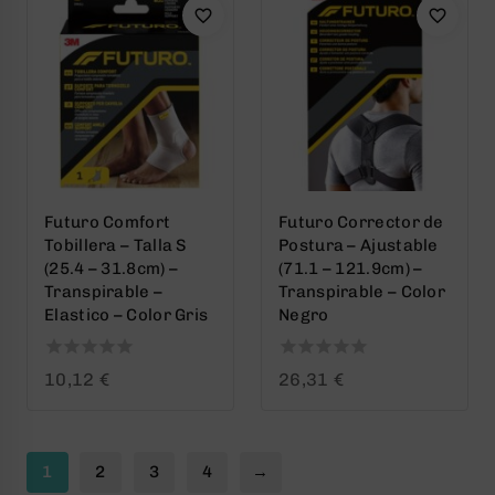
Futuro Comfort
Futuro Corrector de
Tobillera – Talla S
Postura – Ajustable
(25.4 – 31.8cm) –
(71.1 – 121.9cm) –
Transpirable –
Transpirable – Color
Elastico – Color Gris
Negro
0
0
10,12
€
26,31
€
out
out
of
of
5
5
1
2
3
4
→