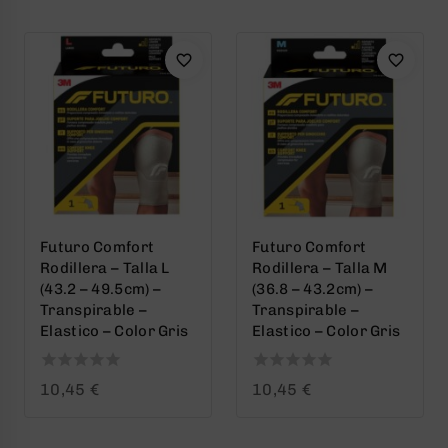
5
5
Futuro Comfort
Futuro Comfort
Rodillera – Talla L
Rodillera – Talla M
(43.2 – 49.5cm) –
(36.8 – 43.2cm) –
Transpirable –
Transpirable –
Elastico – Color Gris
Elastico – Color Gris
0
0
10,45
€
10,45
€
out
out
of
of
5
5