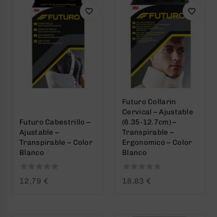
Futuro Collarin
Cervical – Ajustable
Futuro Cabestrillo –
(6.35-12.7cm) –
Ajustable –
Transpirable –
Transpirable – Color
Ergonomico – Color
Blanco
Blanco
0
0
12,79
€
18,83
€
out
out
of
of
5
5