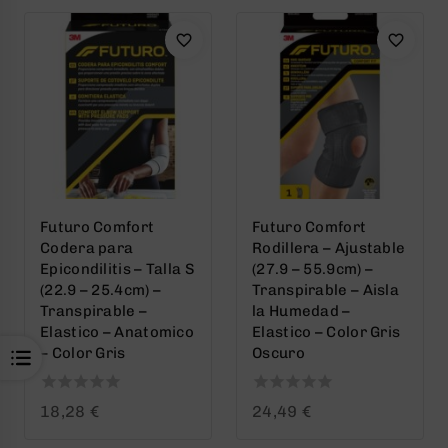
Futuro Comfort
Futuro Comfort
Codera para
Rodillera – Ajustable
Epicondilitis – Talla S
(27.9 – 55.9cm) –
(22.9 – 25.4cm) –
Transpirable – Aisla
Transpirable –
la Humedad –
Elastico – Anatomico
Elastico – Color Gris
– Color Gris
Oscuro
0
0
18,28
€
24,49
€
out
out
of
of