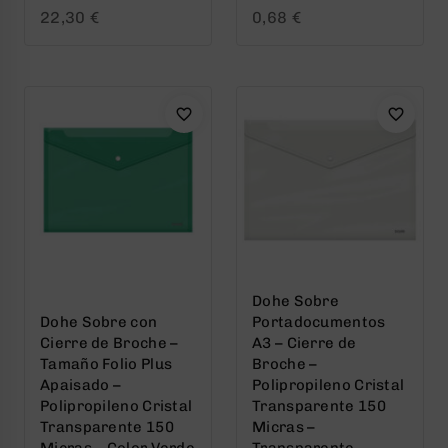
0
0
22,30
€
0,68
€
out
out
of
of
5
5
Dohe Sobre
Dohe Sobre con
Portadocumentos
Cierre de Broche –
A3 – Cierre de
Tamaño Folio Plus
Broche –
Apaisado –
Polipropileno Cristal
Polipropileno Cristal
Transparente 150
Transparente 150
Micras –