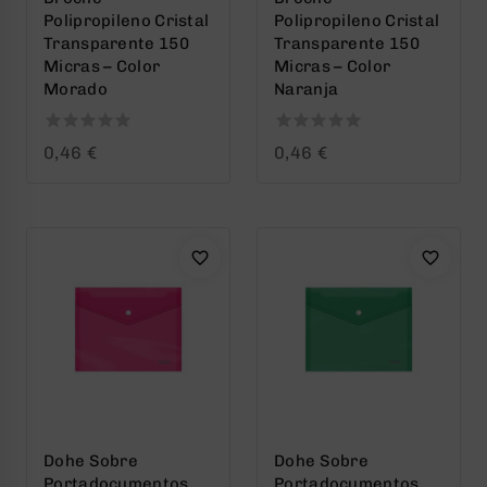
Polipropileno Cristal
Polipropileno Cristal
Transparente 150
Transparente 150
Micras – Color
Micras – Color
Morado
Naranja
0
0
0,46
€
0,46
€
out
out
of
of
5
5
Dohe Sobre
Dohe Sobre
Portadocumentos
Portadocumentos