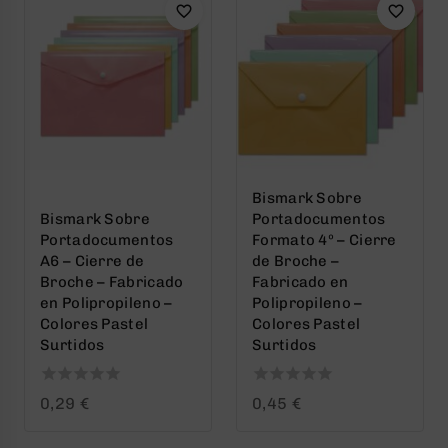
Bismark Sobre
Bismark Sobre
Portadocumentos
Portadocumentos
Formato 4º – Cierre
A6 – Cierre de
de Broche –
Broche – Fabricado
Fabricado en
en Polipropileno –
Polipropileno –
Colores Pastel
Colores Pastel
Surtidos
Surtidos
0
0
0,29
€
0,45
€
out
out
of
of