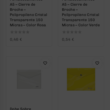
A5 – Cierre de
A5 – Cierre de
Broche –
Broche –
Polipropileno Cristal
Polipropileno Cristal
Transparente 150
Transparente 150
Micras – Color Rosa
Micras – Color Verde
0
0
0,46
€
0,54
€
out
out
of
of
5
5
Dohe Sobre