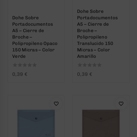
Dohe Sobre
Dohe Sobre
Portadocumentos
Portadocumentos
A5 – Cierre de
A5 – Cierre de
Broche –
Broche –
Polipropileno
Polipropileno Opaco
Translucido 150
150 Micras – Color
Micras – Color
Verde
Amarillo
0
0
0,39
€
0,39
€
out
out
of
of
5
5