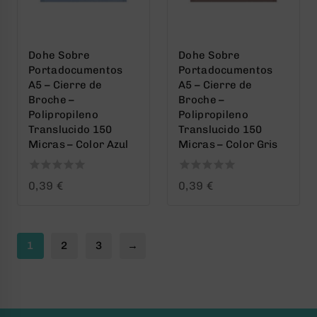
Dohe Sobre
Dohe Sobre
Portadocumentos
Portadocumentos
A5 – Cierre de
A5 – Cierre de
Broche –
Broche –
Polipropileno
Polipropileno
Translucido 150
Translucido 150
Micras – Color Azul
Micras – Color Gris
0
0
0,39
€
0,39
€
out
out
of
of
5
5
1
2
3
→