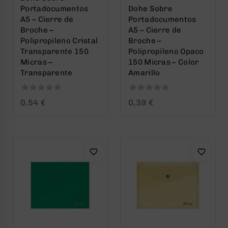
Portadocumentos
Dohe Sobre
A5 – Cierre de
Portadocumentos
Broche –
A5 – Cierre de
Polipropileno Cristal
Broche –
Transparente 150
Polipropileno Opaco
Micras –
150 Micras – Color
Transparente
Amarillo
0
0
0,54
€
0,39
€
out
out
of
of
5
5