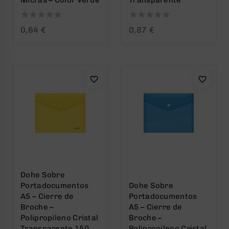
Micras – Color Verde
Transparente
0
0
0,64
€
0,87
€
out
out
of
of
5
5
Dohe Sobre
Portadocumentos
Dohe Sobre
A5 – Cierre de
Portadocumentos
Broche –
A5 – Cierre de
Polipropileno Cristal
Broche –
Transparente 150
Polipropileno Cristal