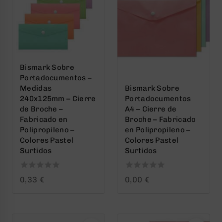
Bismark Sobre
Portadocumentos –
Medidas
Bismark Sobre
240x125mm – Cierre
Portadocumentos
de Broche –
A4 – Cierre de
Fabricado en
Broche – Fabricado
Polipropileno –
en Polipropileno –
Colores Pastel
Colores Pastel
Surtidos
Surtidos
0
0
0,33
€
0,00
€
out
out
of
of
5
5