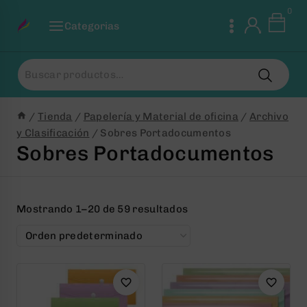
Saltar
0
al
Categorias
Contenido
Buscar
por:
/
Tienda
/
Papelería y Material de oficina
/
Archivo
y Clasificación
/
Sobres Portadocumentos
Sobres Portadocumentos
Mostrando 1–20 de 59 resultados