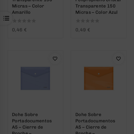
Micras – Color
Transparente 150
Amarillo
Micras – Color Azul
0
0
0,46
€
0,49
€
out
out
of
of
5
5
Dohe Sobre
Dohe Sobre
Portadocumentos
Portadocumentos
A5 – Cierre de
A5 – Cierre de
Broche –
Broche –