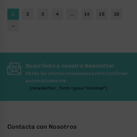
5
5
1
2
3
4
…
14
15
16
→
Suscríbete a nuestra Newsletter
Obtén las últimas novedades sobre ConToner
automáticamente.
[newsletter_form type="minimal"]
Contacta con Nosotros