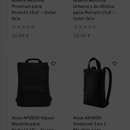
Aisens Mochila
Aisens Mochila
Premium para
Urbana y de Oficina
Portatil 15,6″ – Color
para Portatil 15,6″ –
Gris
Color Gris
0
0
10,94
€
10,42
€
out
out
of
of
5
5
Asus AP2600 Vigour
Asus AX4600
Mochila para
Vivobook 3 en 1
Portatil 16″ – Cuero
Mochila para