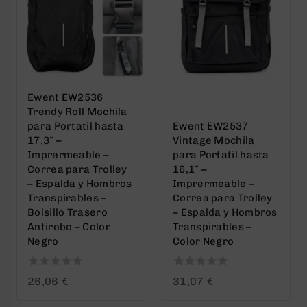
Ewent EW2536
Trendy Roll Mochila
para Portatil hasta
Ewent EW2537
17,3″ –
Vintage Mochila
Imprermeable –
para Portatil hasta
Correa para Trolley
16,1″ –
– Espalda y Hombros
Imprermeable –
Transpirables –
Correa para Trolley
Bolsillo Trasero
– Espalda y Hombros
Antirobo – Color
Transpirables –
Negro
Color Negro
0
0
26,06
€
31,07
€
out
out
of
of