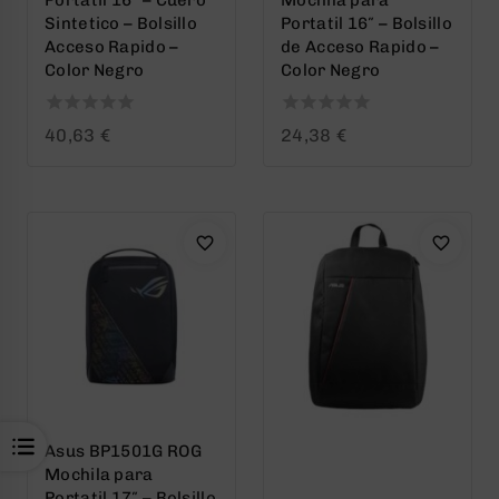
Sintetico – Bolsillo
Portatil 16″ – Bolsillo
Acceso Rapido –
de Acceso Rapido –
Color Negro
Color Negro
0
0
40,63
€
24,38
€
out
out
of
of
5
5
Asus BP1501G ROG
Mochila para
Portatil 17″ – Bolsillo