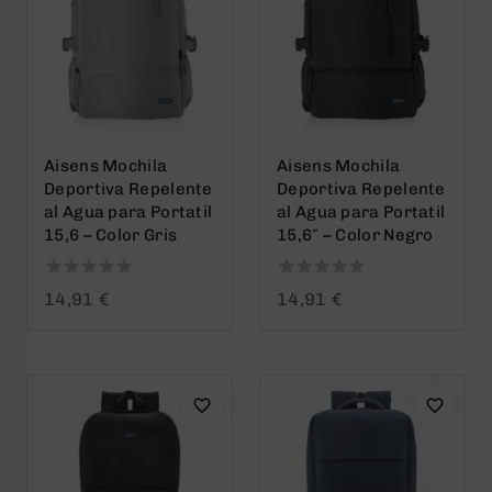
Aisens Mochila
Aisens Mochila
Deportiva Repelente
Deportiva Repelente
al Agua para Portatil
al Agua para Portatil
15,6 – Color Gris
15,6″ – Color Negro
0
0
14,91
€
14,91
€
out
out
of
of
5
5