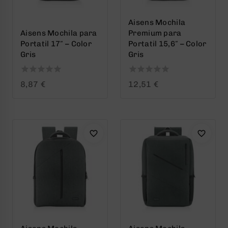
Aisens Mochila
Aisens Mochila para
Premium para
Portatil 17″ – Color
Portatil 15,6″ – Color
Gris
Gris
0
0
8,87
€
12,51
€
out
out
of
of
5
5