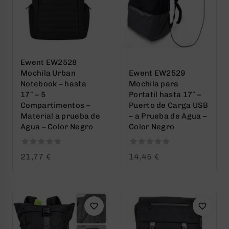
Ewent EW2528
Mochila Urban
Ewent EW2529
Notebook – hasta
Mochila para
17″ – 5
Portatil hasta 17″ –
Compartimentos –
Puerto de Carga USB
Material a prueba de
– a Prueba de Agua –
Agua – Color Negro
Color Negro
0
0
21,77
€
14,45
€
out
out
of
of
5
5