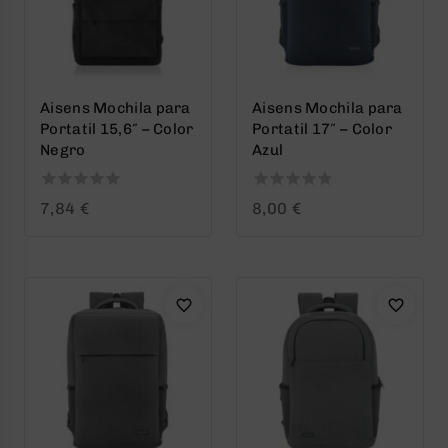
Aisens Mochila para
Aisens Mochila para
Portatil 15,6″ – Color
Portatil 17″ – Color
Negro
Azul
0
0
7,84
€
8,00
€
out
out
of
of
5
5