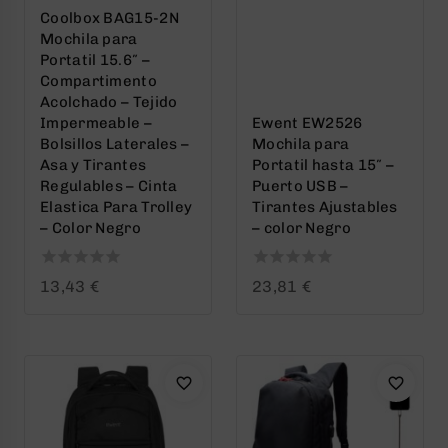
Coolbox BAG15-2N
Mochila para
Portatil 15.6″ –
Compartimento
Acolchado – Tejido
Impermeable –
Ewent EW2526
Bolsillos Laterales –
Mochila para
Asa y Tirantes
Portatil hasta 15″ –
Regulables – Cinta
Puerto USB –
Elastica Para Trolley
Tirantes Ajustables
– Color Negro
– color Negro
0
0
13,43
€
23,81
€
out
out
of
of
5
5