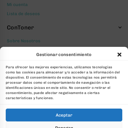
Mi cuenta
Lista de deseos
ConToner
Sobre Nosotros
Aviso legal
Gestionar consentimiento
Política de privacidad
Para ofrecer las mejores experiencias, utilizamos tecnologías
Política de cookies
como las cookies para almacenar y/o acceder a la información del
Condiciones generales Contratación
dispositivo. El consentimiento de estas tecnologías nos permitirá
procesar datos como el comportamiento de navegación o las
Contacto
identificaciones únicas en este sitio. No consentir o retirar el
consentimiento, puede afectar negativamente a ciertas
FAQs
características y funciones.
Aceptar
© 2026 All Rights Reserved. Desarrollado por
aColor
Denegar