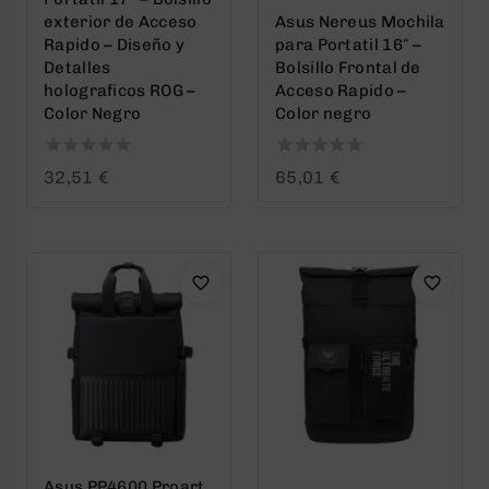
exterior de Acceso
Asus Nereus Mochila
Rapido – Diseño y
para Portatil 16″ –
Detalles
Bolsillo Frontal de
holograficos ROG –
Acceso Rapido –
Color Negro
Color negro
0
0
32,51
€
65,01
€
out
out
of
of
5
5
Asus PP4600 Proart