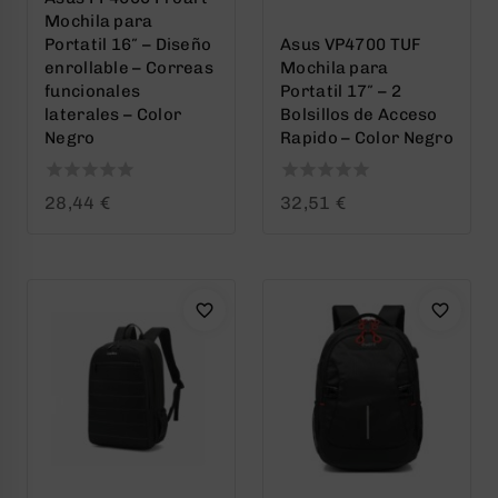
Mochila para
Portatil 16″ – Diseño
Asus VP4700 TUF
enrollable – Correas
Mochila para
funcionales
Portatil 17″ – 2
laterales – Color
Bolsillos de Acceso
Negro
Rapido – Color Negro
0
0
28,44
€
32,51
€
out
out
of
of
5
5