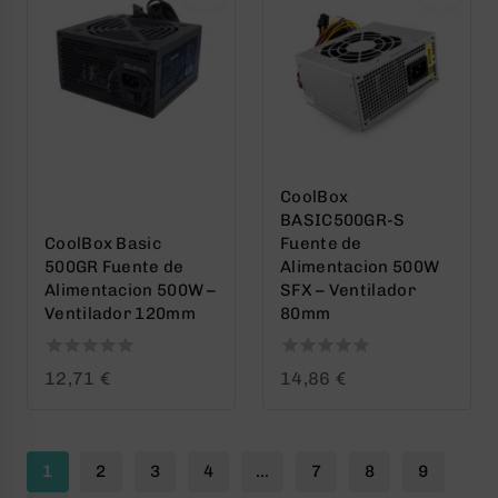
CoolBox
BASIC500GR-S
CoolBox Basic
Fuente de
500GR Fuente de
Alimentacion 500W
Alimentacion 500W –
SFX – Ventilador
Ventilador 120mm
80mm
0
0
12,71
€
14,86
€
out
out
of
of
5
5
1
2
3
4
…
7
8
9