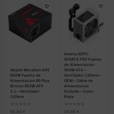
Aisens ASPC-
500ATX-PSE Fuente
de Alimentacion
Abysm Morpheo GX5
500W ATX –
650W Fuente de
Ventilador 120mm –
Alimentacion 80 Plus
OEM – Cable de
Bronze 650W ATX
Alimentacion
3.1 – Ventilador
Incluido – Color
120mm
Plata
0
0
50,82
€
16,89
€