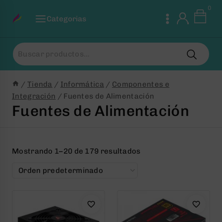
Saltar
0
al
Categorias
Contenido
Buscar
por:
/
Tienda
/
Informática
/
Componentes e
Integración
/
Fuentes de Alimentación
Fuentes de Alimentación
Mostrando 1–20 de 179 resultados