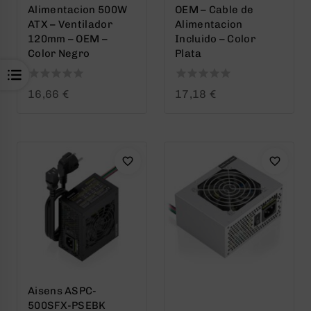
Alimentacion 500W
OEM – Cable de
ATX – Ventilador
Alimentacion
120mm – OEM –
Incluido – Color
Color Negro
Plata
0
0
16,66
€
17,18
€
out
out
of
of
5
5
Aisens ASPC-
500SFX-PSEBK