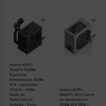
out
out
of
of
5
5
Aisens ASPC-
500ATX-PSEBK
Fuente de
Alimentacion 500W
ATX – Ventilador
120mm – OEM –
Aisens ASPC-
Cable de
500ATX-SEO Fuente
Alimentacion
de Alimentacion
Incluido – Color
500W ATX OEM –