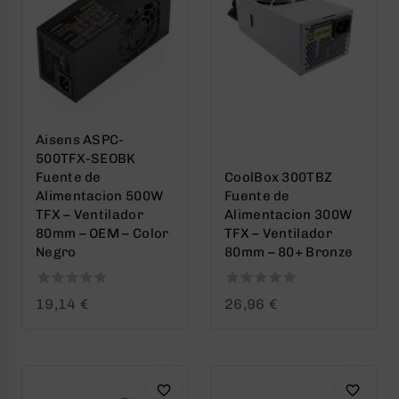
Aisens ASPC-
500TFX-SEOBK
Fuente de
CoolBox 300TBZ
Alimentacion 500W
Fuente de
TFX – Ventilador
Alimentacion 300W
80mm – OEM – Color
TFX – Ventilador
Negro
80mm – 80+ Bronze
0
0
19,14
€
26,96
€
out
out
of
of
5
5