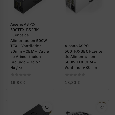
Aisens ASPC-
500TFX-PSEBK
Fuente de
Alimentacion 500W
TFX – Ventilador
Aisens ASPC-
80mm – OEM – Cable
500TFX-SEO Fuente
de Alimentacion
de Alimentacion
Incluido – Color
500W TFX OEM –
Negro
Ventilador 80mm
0
0
19,83
€
18,80
€
out
out
of
of
5
5