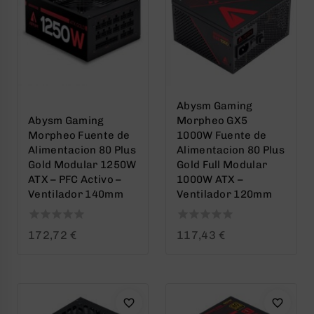
Abysm Gaming
Abysm Gaming
Morpheo GX5
Morpheo Fuente de
1000W Fuente de
Alimentacion 80 Plus
Alimentacion 80 Plus
Gold Modular 1250W
Gold Full Modular
ATX – PFC Activo –
1000W ATX –
Ventilador 140mm
Ventilador 120mm
0
0
172,72
€
117,43
€
out
out
of
of
5
5