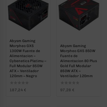
Abysm Gaming
Morpheo GX5
Abysm Gaming
1300W Fuente de
Morpheo GX5 850W
Alimentacion –
Fuente de
Cybenetics Platimu –
Alimentacion 80 Plus
Full Modular 850W
Gold Full Modular
ATX – Ventilador
850W ATX –
120mm – Negro
Ventilador 120mm
0
0
187,24
€
97,28
€
out
out
of
of
5
5