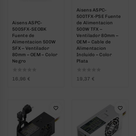
Aisens ASPC-
500TFX-PSE Fuente
Aisens ASPC-
de Alimentacion
500SFX-SEOBK
500W TFX –
Fuente de
Ventilador 80mm –
Alimentacion 500W
OEM – Cable de
SFX – Ventilador
Alimentacion
80mm – OEM – Color
Incluido – Color
Negro
Plata
0
0
16,96
€
19,37
€
out
out
of
of
5
5