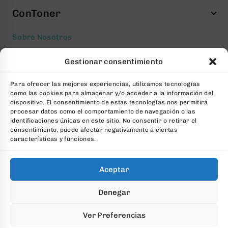
ConToner
Sobre Nosotros
Aviso legal
Gestionar consentimiento
Política de privacidad
Para ofrecer las mejores experiencias, utilizamos tecnologías
Política de cookies
como las cookies para almacenar y/o acceder a la información del
Condiciones generales Contratación
dispositivo. El consentimiento de estas tecnologías nos permitirá
procesar datos como el comportamiento de navegación o las
Contacto
identificaciones únicas en este sitio. No consentir o retirar el
consentimiento, puede afectar negativamente a ciertas
FAQs
características y funciones.
Aceptar
© 2026 All Rights Reserved. Desarrollado por
aColor
Denegar
Software
Ver Preferencias