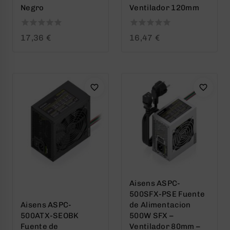
Negro
Ventilador 120mm
0
0
17,36
€
16,47
€
out
out
of
of
5
5
Aisens ASPC-
500SFX-PSE Fuente
Aisens ASPC-
de Alimentacion
500ATX-SEOBK
500W SFX –
Fuente de
Ventilador 80mm –