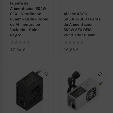
Fuente de
Alimentacion 500W
SFX – Ventilador
Aisens ASPC-
80mm – OEM – Cable
500SFX-SEO Fuente
de Alimentacion
de Alimentacion
Incluido – Color
500W SFX OEM –
Negro
Ventilador 80mm
0
0
17,64
€
16,66
€
out
out
of
of
5
5