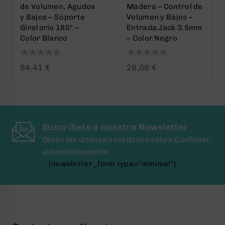
de Volumen, Agudos
Madera – Control de
y Bajos – Soporte
Volumen y Bajos –
Giratorio 180º –
Entrada Jack 3.5mm
Color Blanco
– Color Negro
0
0
84,41
€
28,08
€
out
out
of
of
5
5
Suscríbete a nuestra Newsletter
Obtén las últimas novedades sobre ConToner
automáticamente.
[newsletter_form type="minimal"]