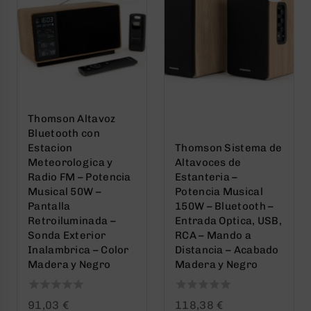
Thomson Altavoz
Bluetooth con
Estacion
Thomson Sistema de
Meteorologica y
Altavoces de
Radio FM – Potencia
Estanteria –
Musical 50W –
Potencia Musical
Pantalla
150W – Bluetooth –
Retroiluminada –
Entrada Optica, USB,
Sonda Exterior
RCA – Mando a
Inalambrica – Color
Distancia – Acabado
Madera y Negro
Madera y Negro
0
0
91,03
€
118,38
€