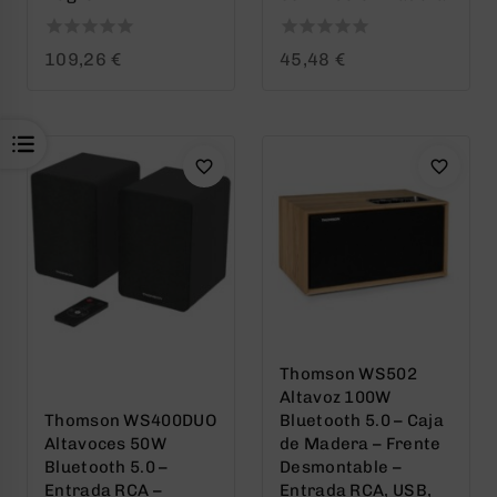
0
0
109,26
€
45,48
€
out
out
of
of
5
5
Thomson WS502
Altavoz 100W
Thomson WS400DUO
Bluetooth 5.0 – Caja
Altavoces 50W
de Madera – Frente
Bluetooth 5.0 –
Desmontable –
Entrada RCA –
Entrada RCA, USB,