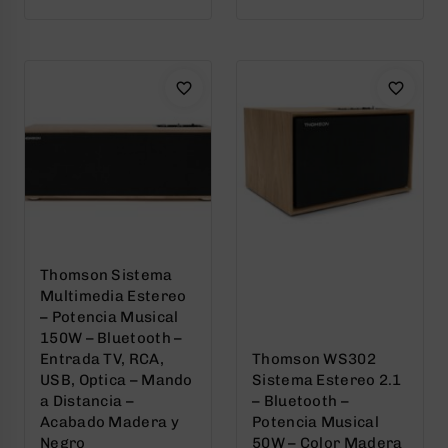
out
out
of
of
5
5
Thomson Sistema
Multimedia Estereo
– Potencia Musical
150W – Bluetooth –
Entrada TV, RCA,
Thomson WS302
USB, Optica – Mando
Sistema Estereo 2.1
a Distancia –
– Bluetooth –
Acabado Madera y
Potencia Musical
Negro
50W – Color Madera