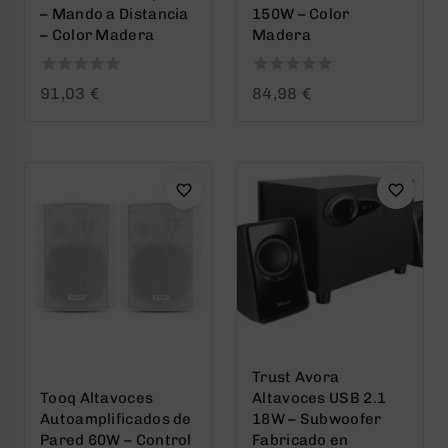
– Mando a Distancia
150W – Color
– Color Madera
Madera
0
0
91,03
€
84,98
€
out
out
of
of
5
5
Trust Avora
Tooq Altavoces
Altavoces USB 2.1
Autoamplificados de
18W – Subwoofer
Pared 60W – Control
Fabricado en