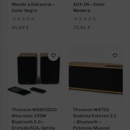
Mando a Distancia –
AUX-IN – Color
Color Negro
Madera
0
0
54,59
€
72,81
€
out
out
of
of
5
5
Thomson WS602DUO
Thomson WS702
Altavoces 100W
Sistema Estereo 2.1
Bluetooth 5.0 –
– Bluetooth –
Entrada RCA, Optica
Potencia Musical