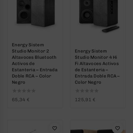
Energy Sistem
Studio Monitor 2
Energy Sistem
Altavoces Bluetooth
Studio Monitor 4 Hi
Activos de
Fi Altavoces Activos
Estanteria – Entrada
de Estanteria –
Doble RCA – Color
Entrada Doble RCA –
Negro
Color Negro
0
0
65,34
€
125,91
€
out
out
of
of
5
5