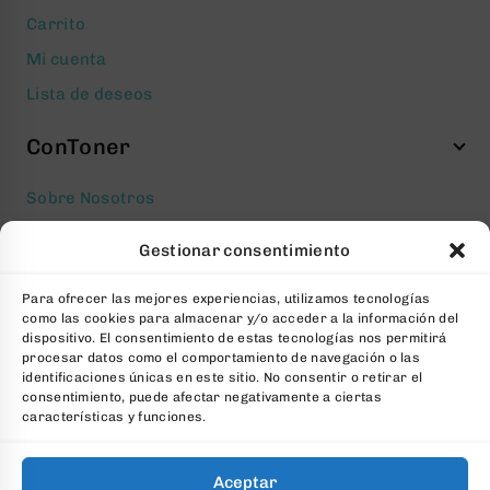
Carrito
Mi cuenta
Lista de deseos
ConToner
Sobre Nosotros
Aviso legal
Gestionar consentimiento
Política de privacidad
Para ofrecer las mejores experiencias, utilizamos tecnologías
Política de cookies
como las cookies para almacenar y/o acceder a la información del
Condiciones generales Contratación
dispositivo. El consentimiento de estas tecnologías nos permitirá
procesar datos como el comportamiento de navegación o las
Contacto
identificaciones únicas en este sitio. No consentir o retirar el
consentimiento, puede afectar negativamente a ciertas
FAQs
características y funciones.
Aceptar