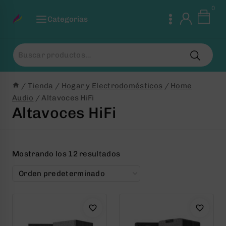
Saltar
0
al
Categorias
Contenido
Buscar
por:
/
Tienda
/
Hogar y Electrodomésticos
/
Home
Audio
/
Altavoces HiFi
Altavoces HiFi
Mostrando los 12 resultados