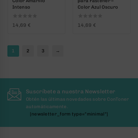
Color Amarillo
para Fastener –
Intenso
Color Azul Oscuro
0
0
14,69
€
14,69
€
out
out
of
of
5
5
1
2
3
→
Suscríbete a nuestra Newsletter
Obtén las últimas novedades sobre ConToner
automáticamente.
[newsletter_form type="minimal"]