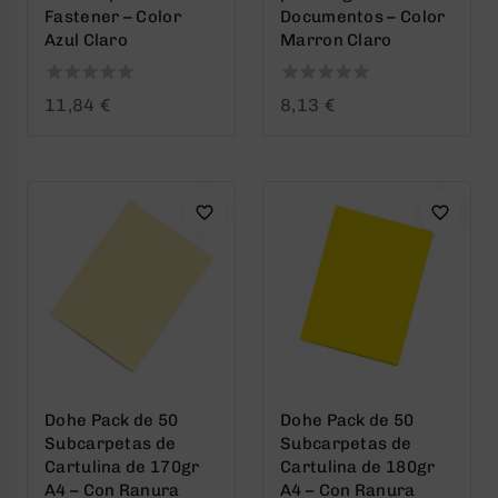
Fastener – Color
Documentos – Color
Azul Claro
Marron Claro
0
0
11,84
€
8,13
€
out
out
of
of
5
5
Dohe Pack de 50
Dohe Pack de 50
Subcarpetas de
Subcarpetas de
Cartulina de 170gr
Cartulina de 180gr
A4 – Con Ranura
A4 – Con Ranura