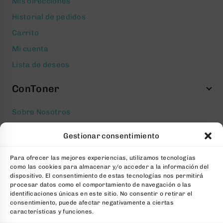
Mis direcciones
Historial de pedidos
Carrito
Mi cuenta
Lista de deseos
ConToner
Sobre Nosotros
Aviso legal
Gestionar consentimiento
Política de privacidad
Para ofrecer las mejores experiencias, utilizamos tecnologías
Política de cookies
como las cookies para almacenar y/o acceder a la información del
Condiciones generales Contratación
dispositivo. El consentimiento de estas tecnologías nos permitirá
procesar datos como el comportamiento de navegación o las
Contacto
identificaciones únicas en este sitio. No consentir o retirar el
consentimiento, puede afectar negativamente a ciertas
FAQs
características y funciones.