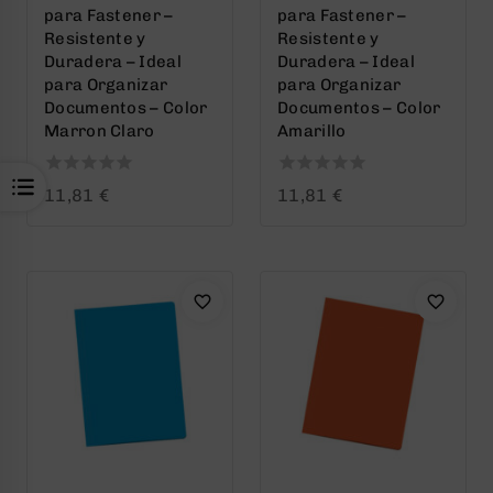
para Fastener –
para Fastener –
Resistente y
Resistente y
Duradera – Ideal
Duradera – Ideal
para Organizar
para Organizar
Documentos – Color
Documentos – Color
Marron Claro
Amarillo
0
0
11,81
€
11,81
€
out
out
of
of
5
5