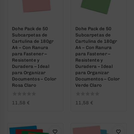
Dohe Pack de 50
Dohe Pack de 50
Subcarpetas de
Subcarpetas de
Cartulina de 180gr
Cartulina de 180gr
A4 – Con Ranura
A4 – Con Ranura
para Fastener –
para Fastener –
Resistente y
Resistente y
Duradera – Ideal
Duradera – Ideal
para Organizar
para Organizar
Documentos – Color
Documentos – Color
Rosa Claro
Verde Claro
0
0
11,58
€
11,58
€
out
out
of
of
5
5