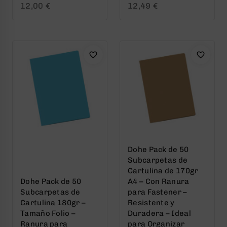
0
0
12,00
€
12,49
€
out
out
of
of
5
5
Dohe Pack de 50
Subcarpetas de
Cartulina de 170gr
Dohe Pack de 50
A4 – Con Ranura
Subcarpetas de
para Fastener –
Cartulina 180gr –
Resistente y
Tamaño Folio –
Duradera – Ideal
Ranura para
para Organizar