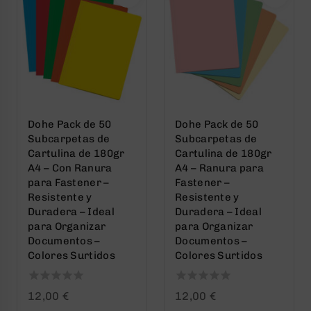
Dohe Pack de 50
Dohe Pack de 50
Subcarpetas de
Subcarpetas de
Cartulina de 180gr
Cartulina de 180gr
A4 – Con Ranura
A4 – Ranura para
para Fastener –
Fastener –
Resistente y
Resistente y
Duradera – Ideal
Duradera – Ideal
para Organizar
para Organizar
Documentos –
Documentos –
Colores Surtidos
Colores Surtidos
0
0
12,00
€
12,00
€
out
out