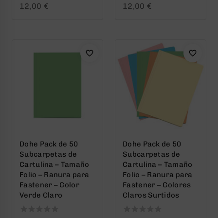
0
0
12,00
€
12,00
€
out
out
of
of
5
5
Dohe Pack de 50
Dohe Pack de 50
Subcarpetas de
Subcarpetas de
Cartulina – Tamaño
Cartulina – Tamaño
Folio – Ranura para
Folio – Ranura para
Fastener – Color
Fastener – Colores
Verde Claro
Claros Surtidos