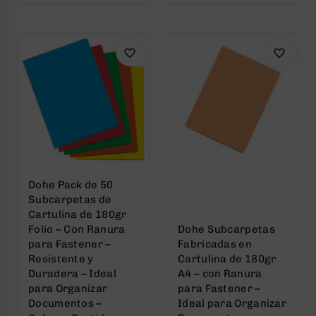
of
of
5
5
Dohe Pack de 50
Subcarpetas de
Cartulina de 180gr
Folio – Con Ranura
Dohe Subcarpetas
para Fastener –
Fabricadas en
Resistente y
Cartulina de 180gr
Duradera – Ideal
A4 – con Ranura
para Organizar
para Fastener –
Documentos –
Ideal para Organizar