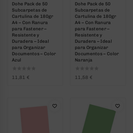
Dohe Pack de 50
Dohe Pack de 50
Subcarpetas de
Subcarpetas de
Cartulina de 180gr
Cartulina de 180gr
A4 – Con Ranura
A4 – Con Ranura
para Fastener –
para Fastener –
Resistente y
Resistente y
Duradera – Ideal
Duradera – Ideal
para Organizar
para Organizar
Documentos – Color
Documentos – Color
Azul
Naranja
0
0
11,81
€
11,58
€
out
out
of
of
5
5