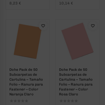
0
0
8,23
€
10,14
€
out
out
of
of
5
5
Dohe Pack de 50
Dohe Pack de 50
Subcarpetas de
Subcarpetas de
Cartulina – Tamaño
Cartulina – Tamaño
Folio – Ranura para
Folio – Ranura para
Fastener – Color
Fastener – Color
Naranja Claro
Rosa Claro