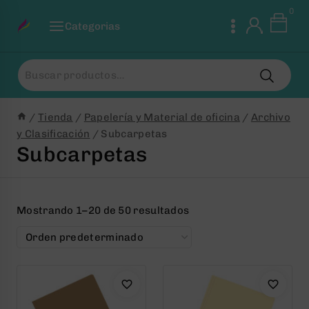
Saltar
0
al
Categorias
Contenido
Buscar
por:
/
Tienda
/
Papelería y Material de oficina
/
Archivo
y Clasificación
/
Subcarpetas
Subcarpetas
Mostrando 1–20 de 50 resultados