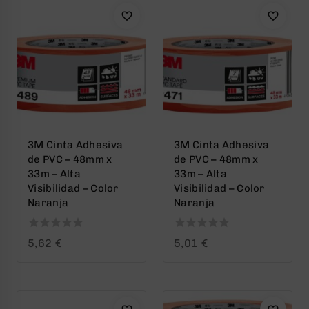
3M Cinta Adhesiva
3M Cinta Adhesiva
de PVC – 48mm x
de PVC – 48mm x
33m – Alta
33m – Alta
Visibilidad – Color
Visibilidad – Color
Naranja
Naranja
0
0
5,62
€
5,01
€
out
out
of
of
5
5