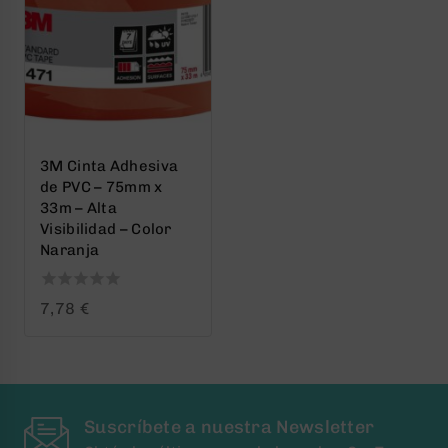
3M Cinta Adhesiva
de PVC – 75mm x
33m – Alta
Visibilidad – Color
Naranja
0
7,78
€
out
of
5
Suscríbete a nuestra Newsletter