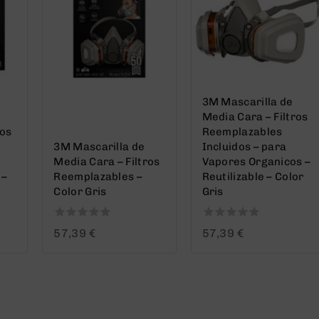
3M Mascarilla de
Media Cara – Filtros
ros
Reemplazables
3M Mascarilla de
Incluidos – para
Media Cara – Filtros
Vapores Organicos –
 –
Reemplazables –
Reutilizable – Color
Color Gris
Gris
0
0
57,39
€
57,39
€
out
out
of
of
5
5