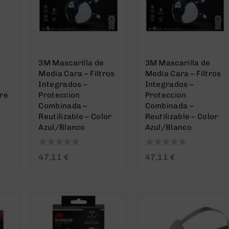
3M Mascarilla de
3M Mascarilla de
Media Cara – Filtros
Media Cara – Filtros
Integrados –
Integrados –
rre
Proteccion
Proteccion
Combinada –
Combinada –
Reutilizable – Color
Reutilizable – Color
Azul/Blanco
Azul/Blanco
0
0
47,11
€
47,11
€
out
out
of
of
5
5