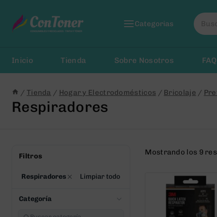
Saltar
Busca
al
Categorias
por:
Contenido
Inicio
Tienda
Sobre Nosotros
FAQ
/
Tienda
/
Hogar y Electrodomésticos
/
Bricolaje
/
Pre
Respiradores
Mostrando los 9 re
Filtros
Respiradores
Limpiar todo
Categoría