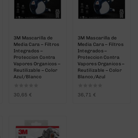
3M Mascarilla de
3M Mascarilla de
Media Cara – Filtros
Media Cara – Filtros
Integrados –
Integrados –
Proteccion Contra
Proteccion Contra
Vapores Organicos –
Vapores Organicos –
Reutilizable – Color
Reutilizable – Color
Azul/Blanco
Blanco/Azul
0
0
30,65
€
36,71
€
out
out
of
of
5
5