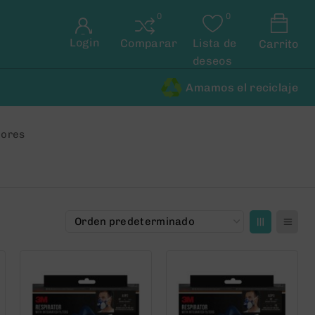
Login
Comparar
Lista de
Carrito
deseos
Amamos el reciclaje
dores