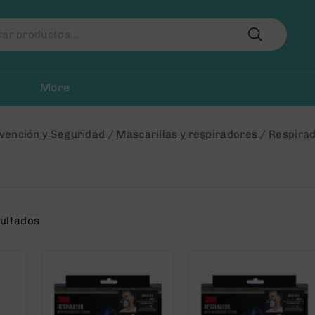
r
More
vención y Seguridad
/
Mascarillas y respiradores
/
Respira
sultados