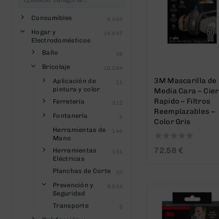
Consumibles
8.483
Hogar y
14.647
Electrodomésticos
Baño
36
Bricolaje
10.284
3M Mascarilla de
Aplicación de
11
pintura y color
Media Cara – Cie
Rapido – Filtros
Ferretería
312
Reemplazables –
Fontanería
5
Color Gris
Herramientas de
146
Mano
0
72,58
€
Herramientas
191
out
Eléctricas
of
Planchas de Corte
10
5
Prevención y
9.604
Seguridad
Transporte
5