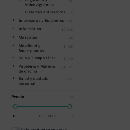
86
Videovigilancia
Sistemas antinsectos
5
Impresoras y Escáneres
554
Informática
10.528
Mascotas
24
Movilidad y
1.496
Smartphones
Ocio y Tiempo Libre
1.440
Papelería y Material
21.351
de oficina
Salud y cuidado
841
personal
Precio
€
—
€
Desde
Hasta
Sólo productos en stock