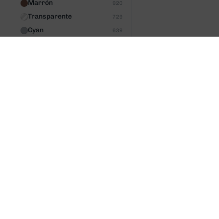
Marrón
920
Transparente
729
Cyan
639
Magenta
631
Beige
513
Azul oscuro
510
Plata
475
Verde oscuro
444
Naranja
387
Negro/amarillo
370
Negro/verde
357
Acero
354