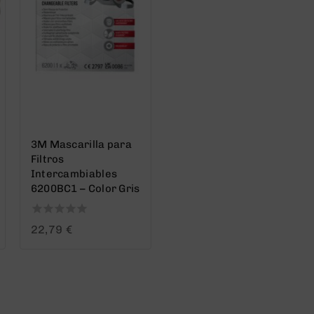
3M Mascarilla para
Filtros
Intercambiables
6200BC1 – Color Gris
0
22,79
€
out
of
5