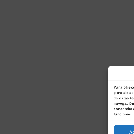
Para ofrece
para almace
de estas t
navegación 
consentimie
funciones.
A