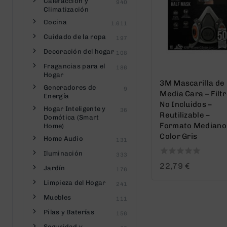
Calefacción y
940
Climatización
Cocina
1.611
Cuidado de la ropa
197
Decoración del hogar
108
Fragancias para el
186
Hogar
3M Mascarilla de
Generadores de
9
Media Cara – Filt
Energía
No Incluidos –
Hogar Inteligente y
36
Reutilizable –
Domótica (Smart
Formato Mediano
Home)
Color Gris
Home Audio
131
Iluminación
333
0
22,79
€
Jardín
176
out
of
Limpieza del Hogar
241
5
Muebles
111
Pilas y Baterías
156
Seguridad y