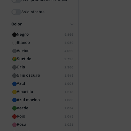
Sólo ofertas
Color
Negro
9.866
Blanco
4.059
Varios
4.022
Surtido
2.725
Gris
2.360
Gris oscuro
1.949
Azul
1.905
Amarillo
1.213
Azul marino
1.086
Verde
1.054
Rojo
1.045
Rosa
1.021