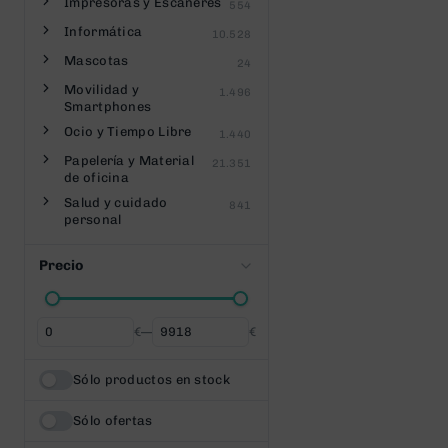
Impresoras y Escáneres
554
Informática
10.528
Mascotas
24
Movilidad y
1.496
Smartphones
Ocio y Tiempo Libre
1.440
Papelería y Material
21.351
de oficina
Salud y cuidado
841
personal
Precio
€
—
€
Desde
Hasta
Sólo productos en stock
Sólo ofertas