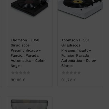
Thomson TT350
Thomson TT351
Giradiscos
Giradiscos
Preamplificado –
Preamplificado –
Funcion Parada
Funcion Parada
Automatica – Color
Automatica – Color
Negro
Blanco
0
0
80,86
€
91,72
€
out
out
of
of
5
5