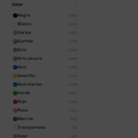
Color
Negro
9.866
Blanco
4.059
Varios
4.022
Surtido
2.725
Gris
2.360
Gris oscuro
1.949
Azul
1.905
Amarillo
1.213
Azul marino
1.086
Verde
1.054
Rojo
1.045
Rosa
1.021
Marrón
920
Transparente
729
Cyan
639