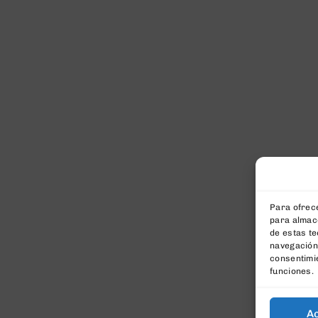
Para ofrece
para almace
de estas t
navegación 
consentimie
funciones.
A