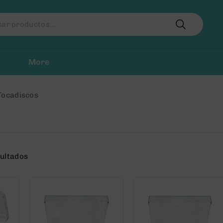
r
More
Tocadiscos
sultados