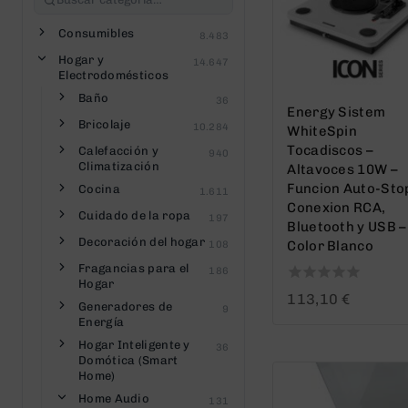
Consumibles
8.483
Hogar y
14.647
Electrodomésticos
Baño
36
Energy Sistem
Bricolaje
10.284
WhiteSpin
Tocadiscos –
Calefacción y
940
Climatización
Altavoces 10W –
Funcion Auto-Sto
Cocina
1.611
Conexion RCA,
Cuidado de la ropa
197
Bluetooth y USB –
Decoración del hogar
Color Blanco
108
Fragancias para el
186
Hogar
0
113,10
€
Generadores de
9
out
Energía
of
5
Hogar Inteligente y
36
Domótica (Smart
Home)
Home Audio
131