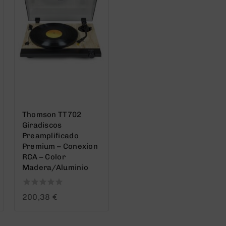
Thomson TT702
Giradiscos
Preamplificado
Premium – Conexion
RCA – Color
Madera/Aluminio
0
200,38
€
out
of
5