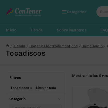
Saltar
Busca
al
Categorias
por:
Contenido
Inicio
Tienda
Sobre Nosotros
FAQ
/
Tienda
/
Hogar y Electrodomésticos
/
Home Audio
/
Tocadiscos
Mostrando los 9 re
Filtros
Tocadiscos
Limpiar todo
Categoría