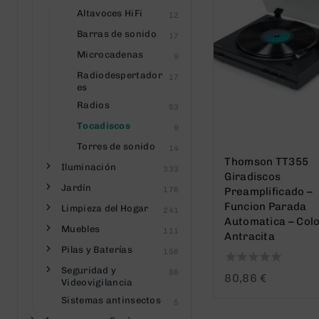
Altavoces HiFi
12
Barras de sonido
17
Microcadenas
9
Radiodespertador
17
es
Radios
53
Tocadiscos
9
Torres de sonido
14
Thomson TT355
Iluminación
333
Giradiscos
Jardín
176
Preamplificado –
Funcion Parada
Limpieza del Hogar
241
Automatica – Col
Muebles
111
Antracita
Pilas y Baterías
156
Seguridad y
86
0
80,86
€
Videovigilancia
out
Sistemas antinsectos
of
5
5