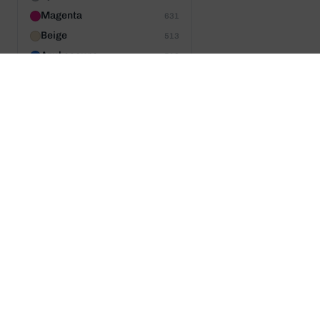
Magenta
631
Beige
513
Azul oscuro
510
Plata
475
Verde oscuro
444
Naranja
387
Negro/amarillo
370
Negro/verde
357
Acero
354