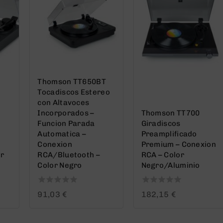
Thomson TT650BT
Tocadiscos Estereo
con Altavoces
Incorporados –
Thomson TT700
Funcion Parada
Giradiscos
Automatica –
Preamplificado
Conexion
Premium – Conexion
or
RCA/Bluetooth –
RCA – Color
Color Negro
Negro/Aluminio
0
0
91,03
€
182,15
€
out
out
of
of
5
5