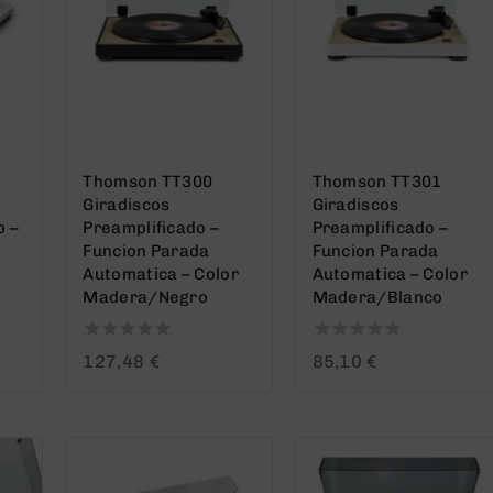
Thomson TT300
Thomson TT301
Giradiscos
Giradiscos
p –
Preamplificado –
Preamplificado –
Funcion Parada
Funcion Parada
Automatica – Color
Automatica – Color
Madera/Negro
Madera/Blanco
0
0
127,48
€
85,10
€
out
out
of
of
5
5