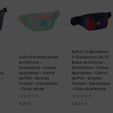
Safta F.C.Barcelona
Safta Estrellas Bolsa
1ª Equipacion 26/27
y
de Cintura –
Bolsa de Cintura –
–
Cremallera – Cintas
Cremallera – Cintas
as
Ajustables – Cierre
Ajustables – Cierre
 –
de PVC – Bolsillo
de PVC – Bolsillo
Frontal – 23x12x9cm
Frontal – 23x12x9cm
– Color Verde
– Color Azul Noche
0
0
9,00
€
13,64
€
out
out
of
of