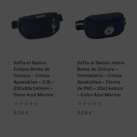
Safta el Ganso
Safta el Ganso Jeans
Eclipse Bolsa de
Bolsa de Cintura –
Cintura – Cintas
Cremallera – Cintas
Ajustables – 2.9L –
Ajustables – Cierre
230x90x140mm –
de PVC – 23x14x9cm
Color Azul Marino
– Color Azul Marino
0
0
9,08
€
9,08
€
out
out
of
of
5
5