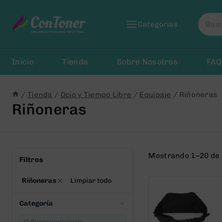
Saltar
Busca
al
Categorias
por:
Contenido
Inicio
Tienda
Sobre Nosotros
FAQ
/
Tienda
/
Ocio y Tiempo Libre
/
Equipaje
/
Riñoneras
Riñoneras
Mostrando 1–20 de 
Filtros
Riñoneras
Limpiar todo
Categoría