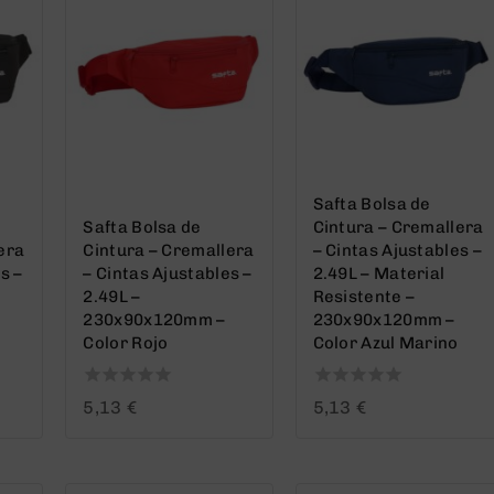
Safta Bolsa de
Safta Bolsa de
Cintura – Cremallera
era
Cintura – Cremallera
– Cintas Ajustables –
s –
– Cintas Ajustables –
2.49L – Material
2.49L –
Resistente –
230x90x120mm –
230x90x120mm –
Color Rojo
Color Azul Marino
0
0
5,13
€
5,13
€
out
out
of
of
5
5