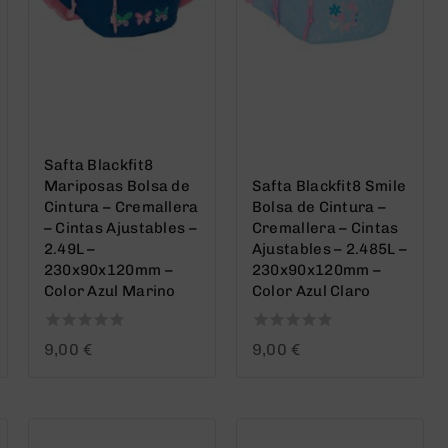
Safta Blackfit8
Mariposas Bolsa de
Safta Blackfit8 Smile
Cintura – Cremallera
Bolsa de Cintura –
– Cintas Ajustables –
Cremallera – Cintas
2.49L –
Ajustables – 2.485L –
230x90x120mm –
230x90x120mm –
Color Azul Marino
Color Azul Claro
0
0
9,00
€
9,00
€
out
out
of
of
5
5