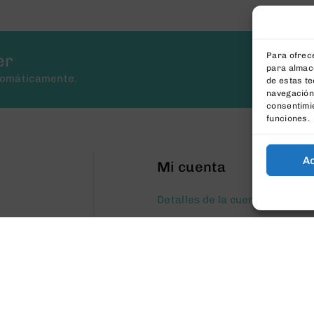
Para ofrece
er
para almace
tomáticamente.
de estas t
navegación 
consentimie
funciones.
A
Mi cuenta
Detalles de la cuenta
Mis direcciones
Historial de pedidos
Carrito
Mi cuenta
Lista de deseos