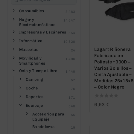
Consumibles
8.483
Hogar y
14.647
Electrodomésticos
Impresoras y Escáneres
554
Informática
10.528
Lagart Riñonera
Mascotas
24
Fabricada en
Movilidad y
1.496
Poliester 900D –
Smartphones
Varios Bolsillos –
Ocio y Tiempo Libre
1.440
Cinta Ajustable –
Camping
Medidas 26x15x
57
– Color Negro
Coche
76
Deportes
171
0
6,93
€
Equipaje
548
out
of
Accesorios para
55
Equipaje
5
Bandoleras
19