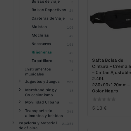
Bolsas de viaje
3
Bolsas Deportivas
24
Carteras de Viaje
14
Maletas
106
Mochilas
42
Neceseres
161
Riñoneras
49
Safta Bolsa de
Zapatillero
74
Cintura – Cremall
Instrumentos
4
– Cintas Ajustable
musicales
2.49L –
Juguetes y Juegos
207
230x90x120mm –
Merchandising y
Color Negro
15
Coleccionismo
Movilidad Urbana
20
0
5,13
€
Transporte de
341
out
alimentos y bebidas
of
5
Papelería y Material
21.351
de oficina