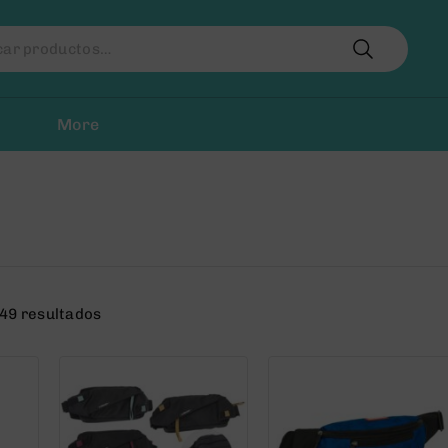
r
More
49 resultados