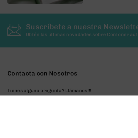
Suscríbete a nuestra Newslett
Obtén las últimas novedades sobre ConToner au
Contacta con Nosotros
Tienes alguna pregunta? Llámanos!!!
(+34) 93 673 00 41
(+34) 636 94 07 40
Especialistas en tóner y cartuchos reciclados
contoner@contoner.com