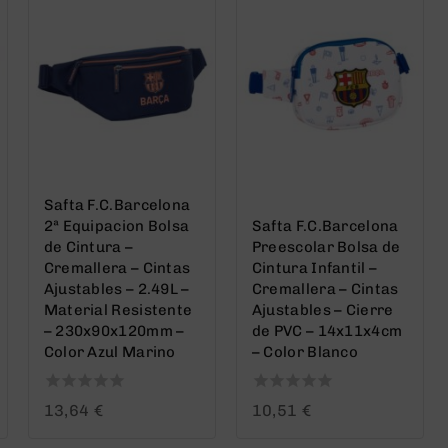
Safta F.C.Barcelona
2ª Equipacion Bolsa
Safta F.C.Barcelona
de Cintura –
Preescolar Bolsa de
Cremallera – Cintas
Cintura Infantil –
Ajustables – 2.49L –
Cremallera – Cintas
Material Resistente
Ajustables – Cierre
– 230x90x120mm –
de PVC – 14x11x4cm
Color Azul Marino
– Color Blanco
0
0
13,64
€
10,51
€
out
out
of
of