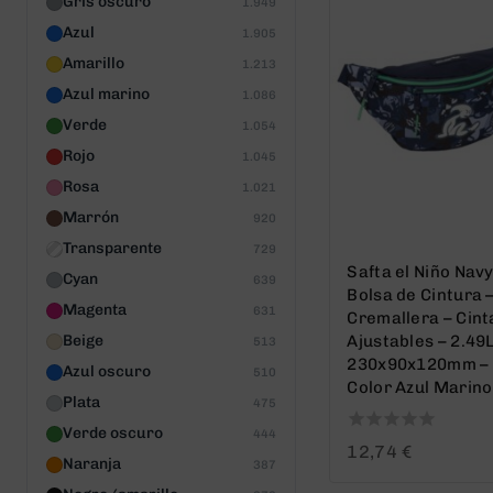
Gris oscuro
1.949
Azul
1.905
Amarillo
1.213
Azul marino
1.086
Verde
1.054
Rojo
1.045
Rosa
1.021
Marrón
920
Transparente
729
Safta el Niño Nav
Cyan
639
Bolsa de Cintura 
Magenta
631
Cremallera – Cint
Ajustables – 2.49L
Beige
513
230x90x120mm –
Azul oscuro
510
Color Azul Marino
Plata
475
Verde oscuro
444
0
12,74
€
Naranja
387
out
of