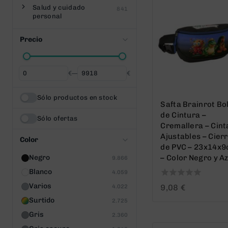
Salud y cuidado
841
personal
Precio
€
—
€
Desde
Hasta
Sólo productos en stock
Safta Brainrot Bo
de Cintura –
Sólo ofertas
Cremallera – Cint
Ajustables – Cier
Color
de PVC – 23x14x
Negro
– Color Negro y Az
9.866
Blanco
4.059
0
Varios
9,08
€
4.022
out
Surtido
2.725
of
5
Gris
2.360