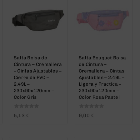
Safta Bolsa de
Safta Bouquet Bolsa
Cintura – Cremallera
de Cintura –
– Cintas Ajustables –
Cremallera – Cintas
Cierre de PVC –
Ajustables – 2.49L –
2.49L –
Ligera y Practica –
230x90x120mm –
230x90x120mm –
Color Gris
Color Rosa Pastel
0
0
5,13
€
9,00
€
out
out
of
of
5
5