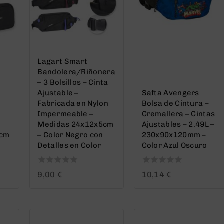
Lagart Smart
Bandolera/Riñonera
– 3 Bolsillos – Cinta
Ajustable –
Safta Avengers
Fabricada en Nylon
Bolsa de Cintura –
Impermeable –
Cremallera – Cintas
Medidas 24x12x5cm
Ajustables – 2.49L –
8cm
– Color Negro con
230x90x120mm –
Detalles en Color
Color Azul Oscuro
0
0
9,00
€
10,14
€
out
out
of
of
5
5