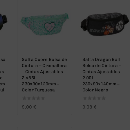
lsa
Safta Cuore Bolsa de
Safta Dragon Ball
Cintura – Cremallera
Bolsa de Cintura –
as
– Cintas Ajustables –
Cintas Ajustables –
re
2.485L –
2.90L –
9cm
230x90x120mm –
230x90x140mm –
ul
Color Turquesa
Color Negro
0
0
9,00
€
9,08
€
out
out
of
of
5
5