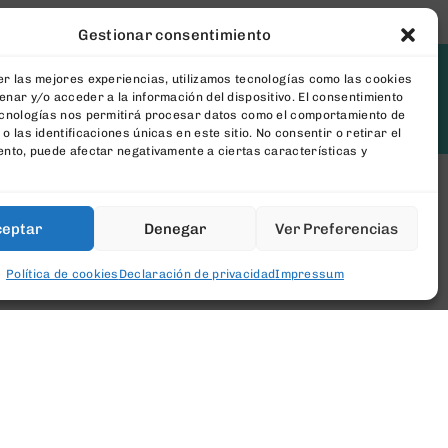
Gestionar consentimiento
r las mejores experiencias, utilizamos tecnologías como las cookies
nar y/o acceder a la información del dispositivo. El consentimiento
[newsletter_form type="minimal"]
ecnologías nos permitirá procesar datos como el comportamiento de
o las identificaciones únicas en este sitio. No consentir o retirar el
nto, puede afectar negativamente a ciertas características y
ceptar
Denegar
Ver Preferencias
ConToner
Política de cookies
Declaración de privacidad
Impressum
Sobre Nosotros
Aviso legal
Política de privacidad
Política de cookies
Condiciones generales Contratación
Contacto