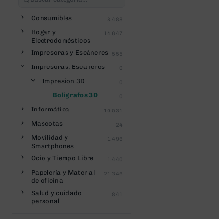
Consumibles
8.488
Hogar y
14.647
Electrodomésticos
Impresoras y Escáneres
555
Impresoras, Escaneres
0
Impresion 3D
0
Boligrafos 3D
0
Informática
10.531
Mascotas
24
Movilidad y
1.496
Smartphones
Ocio y Tiempo Libre
1.440
Papelería y Material
21.346
de oficina
Salud y cuidado
841
personal