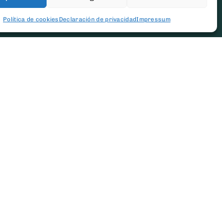
[newsletter_form type="minimal"]
Política de cookies
Declaración de privacidad
Impressum
ConToner
Sobre Nosotros
Aviso legal
Política de privacidad
Política de cookies
Condiciones generales Contratación
Contacto
FAQs