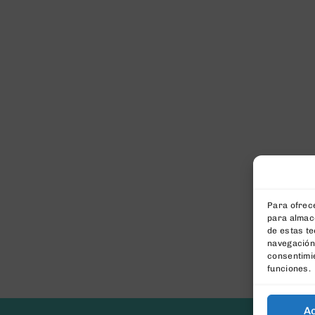
Para ofrece
para almace
de estas t
navegación 
consentimie
funciones.
A