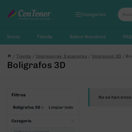
Saltar
Busca
al
Categorias
por:
Contenido
Inicio
Tienda
Sobre Nosotros
FAQ
/
Tienda
/
Impresoras, Escaneres
/
Impresion 3D
/
Bo
Boligrafos 3D
Filtros
No se han enco
Boligrafos 3D
Limpiar todo
Categoría