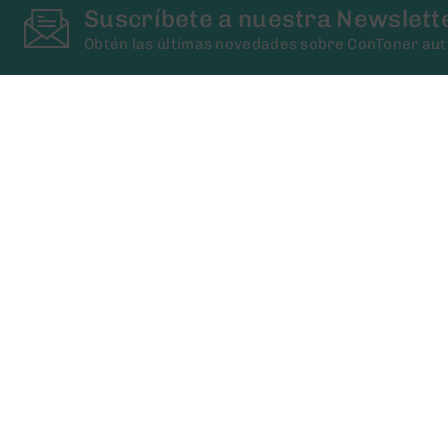
Suscríbete a nuestra Newslett
Obtén las últimas novedades sobre ConToner au
Contacta con Nosotros
Tienes alguna pregunta? Llámanos!!!
(+34) 93 673 00 41
(+34) 636 94 07 40
Especialistas en tóner y cartuchos reciclados
contoner@contoner.com
Redes Sociales