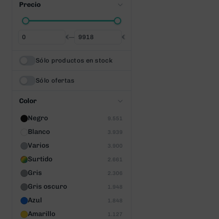
Precio
€
—
€
Desde
Hasta
Sólo productos en stock
Sólo ofertas
Color
Negro
9.551
Blanco
3.939
Varios
3.900
Surtido
2.661
Gris
2.306
Gris oscuro
1.948
Azul
1.848
Amarillo
1.127