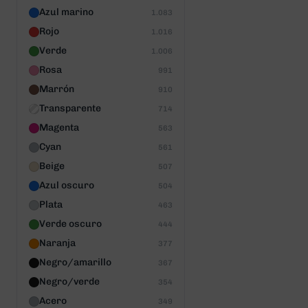
Azul marino
1.083
Rojo
1.016
Verde
1.006
Rosa
991
Marrón
910
Transparente
714
Magenta
563
Cyan
561
Beige
507
Azul oscuro
504
Plata
463
Verde oscuro
444
Naranja
377
Negro/amarillo
367
Negro/verde
354
Acero
349